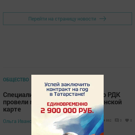
Добавить Шешминскую новь в Яндекс.Новости
Перейти на страницу новости
ОБЩЕСТВО
Специалисты Новошешминского РДК
провели мастер-класс по Пушкинской
карте
Ольга Иванова,
31 января 2023 - 10:14
862
0
0