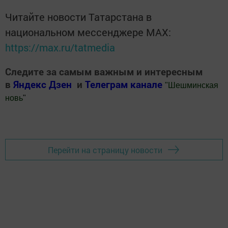
Читайте новости Татарстана в
национальном мессенджере MАХ:
https://max.ru/tatmedia
Следите за самым важным и интересным
в
Яндекс Дзен
и
Телеграм канале
"
Шешминская
новь
"
Добавить Шешминскую новь в Яндекс.Новости
Перейти на страницу новости