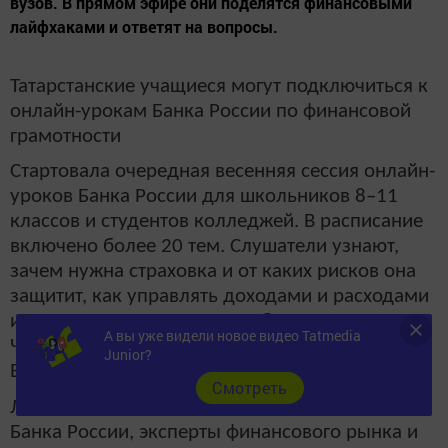
вузов. В прямом эфире они поделятся финансовыми
лайфхаками и ответят на вопросы.
Татарстанские учащиеся могут подключиться к
онлайн-урокам Банка России по финансовой
грамотности
Стартовала очередная весенняя сессия онлайн-
уроков Банка России для школьников 8–11
классов и студентов колледжей. В расписание
включено более 20 тем. Слушатели узнают,
зачем нужна страховка и от каких рисков она
защитит, как управлять доходами и расходами
и не попасться на уловки кибермошенников.
А вы уже видели новое видео Tatmedia
Часть вопросов может пригодиться при сдаче
Junior?
ЕГЭ по обществознанию.
Cмотреть
Лекторами на уроках будут представители
Банка России, эксперты финансового рынка и