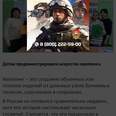
Детям продемонстрировали искусство квиллинга
Квиллинг – это создание объемных или
плоских изделий из длинных узких бумажных
полосок, скрученных в спиральки.
В России он появился сравнительно недавно,
хотя его история насчитывает несколько
столетий. Считается, что его придумали в