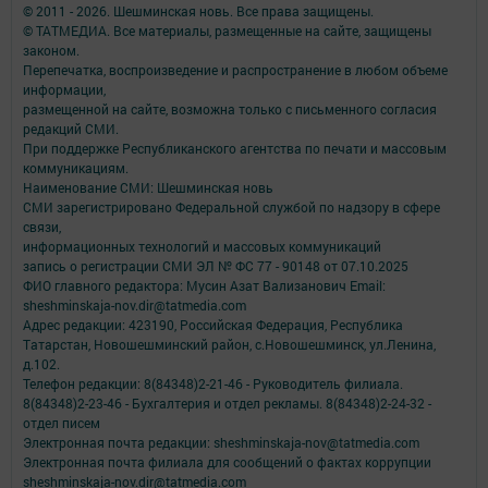
© 2011 - 2026. Шешминская новь. Все права защищены.
© ТАТМЕДИА. Все материалы, размещенные на сайте, защищены
законом.
Перепечатка, воспроизведение и распространение в любом объеме
информации,
размещенной на сайте, возможна только с письменного согласия
редакций СМИ.
При поддержке Республиканского агентства по печати и массовым
коммуникациям.
Наименование СМИ: Шешминская новь
СМИ зарегистрировано Федеральной службой по надзору в сфере
связи,
информационных технологий и массовых коммуникаций
запись о регистрации СМИ ЭЛ № ФС 77 - 90148 от 07.10.2025
ФИО главного редактора: Мусин Азат Вализанович Email:
sheshminskaja-nov.dir@tatmedia.com
Адрес редакции: 423190, Российская Федерация, Республика
Татарстан, Новошешминский район, с.Новошешминск, ул.Ленина,
д.102.
Телефон редакции: 8(84348)2-21-46 - Руководитель филиала.
8(84348)2-23-46 - Бухгалтерия и отдел рекламы. 8(84348)2-24-32 -
отдел писем
Электронная почта редакции: sheshminskaja-nov@tatmedia.com
Электронная почта филиала для сообщений о фактах коррупции
sheshminskaja-nov.dir@tatmedia.com