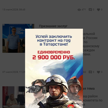
13 июля 2026, 08:43
471
0
0
Признание заслуг
Приказом директора Федеральной
службы судебных приставов России
старший судебный пристав по
Новошешминскому и Черемшанскому
районам Ильнар Адиев награжден
медалью «За службу» II степени.
07 июля 2026, 11:25
492
0
0
Сохранение истории- важная тема
В конце минувшей недели наш район
посетила председатель Госкомитета по
архивному делу РТ Гульнара