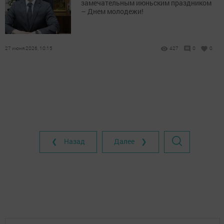
замечательным июньским праздником
– Днем молодежи!
27 июня 2026, 10:15
427
0
0
❮ Назад
Далее ❯