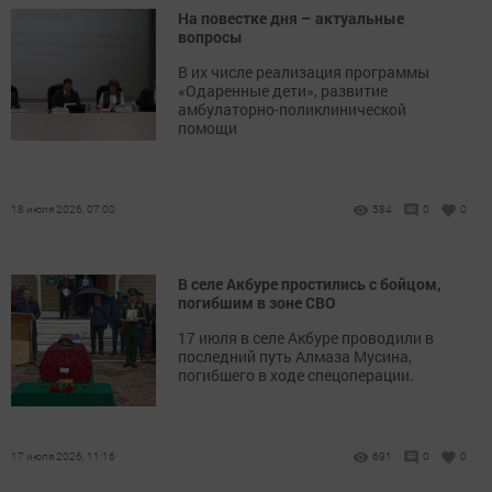
На повестке дня – актуальные
вопросы
В их числе реализация программы
«Одаренные дети», развитие
амбулаторно-поликлинической
помощи
18 июля 2026, 07:00
584
0
0
В селе Акбуре простились с бойцом,
погибшим в зоне СВО
17 июля в селе Акбуре проводили в
последний путь Алмаза Мусина,
погибшего в ходе спецоперации.
17 июля 2026, 11:16
691
0
0