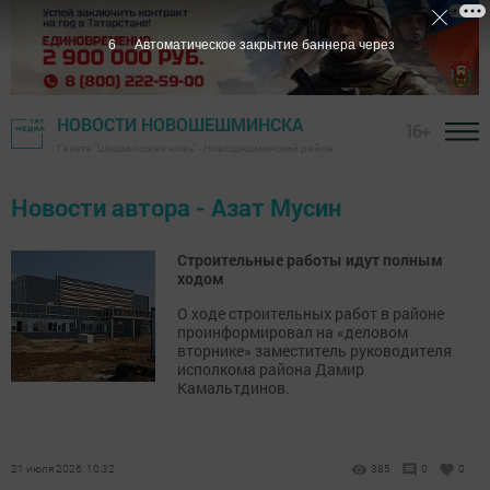
5
Автоматическое закрытие баннера через
НОВОСТИ НОВОШЕШМИНСКА
16+
Газета "Шешминская новь" - Новошешминский район
Новости автора - Азат Мусин
Строительные работы идут полным
ходом
О ходе строительных работ в районе
проинформировал на «деловом
вторнике» заместитель руководителя
исполкома района Дамир
Камальтдинов.
21 июля 2026, 10:32
385
0
0