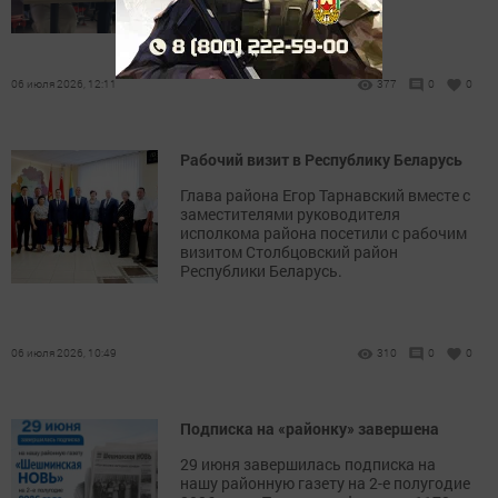
Габдрахманова.
06 июля 2026, 12:11
377
0
0
Рабочий визит в Республику Беларусь
Глава района Егор Тарнавский вместе с
заместителями руководителя
исполкома района посетили с рабочим
визитом Столбцовский район
Республики Беларусь.
06 июля 2026, 10:49
310
0
0
Подписка на «районку» завершена
29 июня завершилась подписка на
нашу районную газету на 2-е полугодие