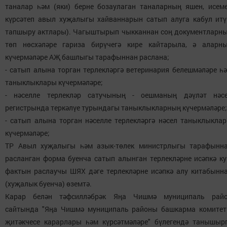
таналар һәм (яки) берне бозаулаган таналарның яшен, исем
күрсәтеп авыл хуҗалыгы хайваннарын сатып алуга кабул итү
тапшыру актлары). Чагыштырып чыкканнан соң документларн
төп нөсхәләре гариза бирүчегә кире кайтарыла, ә аларн
күчермәләре АҖ башлыгы тарафыннан раслана;
- сатып алына торган терлекләргә ветеринария белешмәләре һ
таныклыклары күчермәләре;
- нәселле терлекләр сатучының - оешманың дәүләт нәс
регистрында теркәлүе турындагы таныклыкларның күчермәләре;
- сатып алына торган нәселле терлекләргә нәсел таныклыкла
күчермәләре;
ТР Авыл хуҗалыгы һәм азык-төлек министрлыгы тарафынн
расланган форма буенча сатып алынган терлекләрне исәпкә к
фактын раслаучы ШЯХ дәге терлекләрне исәпкә алу китабынн
(хуҗалык буенча) өземтә.
Карар белән тәфсилләбрәк Яңа Чишмә муниципаль рай
сайтында "Яңа Чишмә муниципаль районы башкарма комите
җитәкчесе карарлары һәм күрсәтмәләре" бүлегендә танышыр