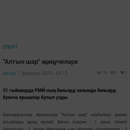
СПОРТ
“Алтын шар“ җиңүчеләре
автор,
7 февраль 2018 - 05:10
793
0
0
31 гыйнварда РМЙ-ның бильярд залында бильярд
буенча ярышлар булып узды.
Бильярдчылар ярышында "Алтын шар" клубының даими
әгъзалары җиңү яулый: Ваган Азарян - 1 урын, Камил
Хөснуллин - 2, Артур Максимов һәм Марсель Шараповлар - 3