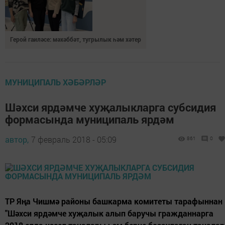
Герой гаиләсе: мәхәббәт, тугрылык һәм хәтер
МУНИЦИПАЛЬ ХӘБӘРЛӘР
Шәхси ярдәмче хуҗалыкларга субсидия
формасында муниципаль ярдәм
автор,
7 февраль 2018 - 05:09
861
0
ТР Яңа Чишмә районы башкарма комитеты тарафыннан
"Шәхси ярдәмче хуҗалык алып баручы гражданнарга