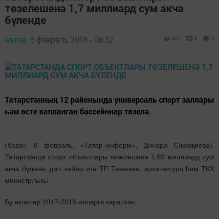
төзелешенә 1,7 миллиард сум акча
бүленде
автор,
8 февраль 2018 - 08:32
857
0
0
Татарстанның 12 районында универсаль спорт заллары
һәм өсте капланган бассейннар төзелә.
(Казан, 8 февраль, «Татар-информ», Динара Сираҗиева).
Татарстанда спорт объектлары төзелешенә 1,69 миллиард сум
акча бүленә, дип хәбәр итә ТР Төзелеш, архитектура һәм ТКХ
министрлыгы.
Бу акчалар 2017-2018 елларга каралган.