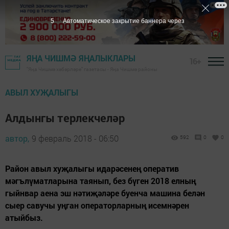
4
Автоматическое закрытие баннера через
ЯҢА ЧИШМӘ ЯҢАЛЫКЛАРЫ
16+
"Яңа Чишмә хәбәрләре" газетасы - Яңа Чишмә районы
АВЫЛ ХУҖАЛЫГЫ
Алдынгы терлекчеләр
автор,
9 февраль 2018 - 06:50
592
0
0
Район авыл хуҗалыгы идарәсенең оператив
мәгълүматларына таянып, без бүген 2018 елның
гыйнвар аена эш нәтиҗәләре буенча машина белән
сыер савучы уңган операторларның исемнәрен
атыйбыз.