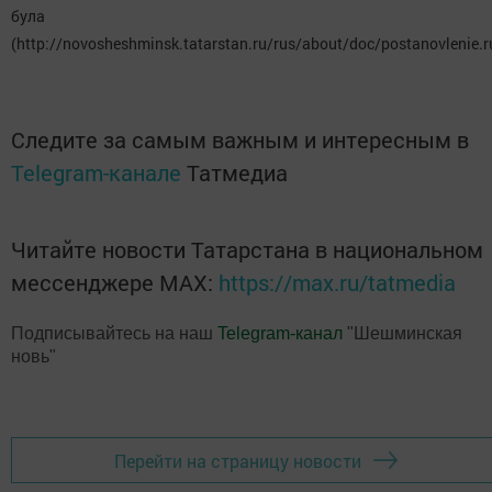
була
(http://novosheshminsk.tatarstan.ru/rus/about/doc/postanovlenie.r
Следите за самым важным и интересным в
Telegram-канале
Татмедиа
Читайте новости Татарстана в национальном
мессенджере MАХ:
https://max.ru/tatmedia
Подписывайтесь на наш
Telegram-канал
"Шешминская
новь"
Перейти на страницу новости