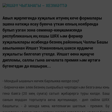
Авыл җирлегендә хуҗалык итүнең кече формалары
эшенә нәтиҗә ясау буенча үткән елның ноябрендә
булып узган зона семинар-киңәшмәсендә
республиканың иң яхшы ШЯХ һәм фермер
хуҗалыклары исәбендә безнең районның Чаллы Башы
авылыннан Илшат Усмановның шәхси ярдәмче
хуҗалыгы билгеләп үтелде. Илшат өенә җиңүче
дипломы, саллы гына акчалата премия һәм иртәгә
бүгенгедән дә яхшырак...
- Мондый ышаныч ничек барлыкка килде соң?
- Берничә көн элек безнең сыерыбыз чирләде һәм безгә аны юнь
генә бәягә (20 мең сумга) сатып җибәрергә туры килде. Баш
санын яңадан торгызуга акча җитешмәде, - дип сөйли ШЯХ
башлыгы. - Ә монда менә, көтелмәгән шатлык - премия. Бу