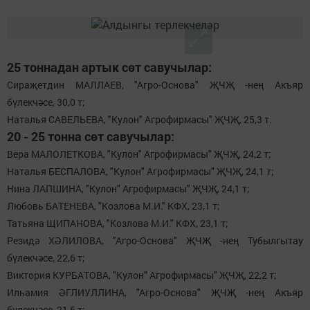
25 тоннадан артык сөт савучылар:
Сираҗетдин МАЛЛАЕВ, "Агро-Основа" ҖЧҖ -нең Акъяр
бүлекчәсе, 30,0 т;
Наталья САВЕЛЬЕВА, "Кулон" Агрофирмасы" ҖЧҖ, 25,3 т.
20 - 25 тонна сөт савучылар:
Вера МАЛОЛЕТКОВА, "Кулон" Агрофирмасы" ҖЧҖ, 24,2 т;
Наталья БЕСПАЛОВА, "Кулон" Агрофирмасы" ҖЧҖ, 24,1 т;
Нина ЛАПШИНА, "Кулон" Агрофирмасы" ҖЧҖ, 24,1 т;
Любовь БАТЕНЕВА, "Козлова М.И." КФХ, 23,1 т;
Татьяна ЩИПАНОВА, "Козлова М.И." КФХ, 23,1 т;
Резидә ХӘЛИЛОВА, "Агро-Основа" ҖЧҖ -нең Тубылгытау
бүлекчәсе, 22,6 т;
Виктория КУРБАТОВА, "Кулон" Агрофирмасы" ҖЧҖ, 22,2 т;
Илһамия ӘГЛИУЛЛИНА, "Агро-Основа" ҖЧҖ -нең Акъяр
бүлекчәсе, 21,6 т;