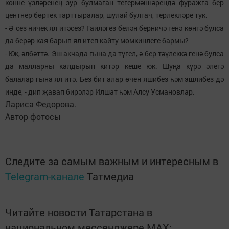
көнне үзләренең зур булмаган тегермәннәрендә фуражга бер
центнер бөртек тарттыралар, шулай булгач, терлекләре тук.
- Ә сез ничек ял итәсез? Гаиләгез белән берничә генә көнгә булса
да берәр кая барып ял итеп кайту мөмкинлеге бармы?
- Юк, әлбәттә. Эш акчада гына да түгел, ә бер тәүлеккә генә булса
да малларны калдырып китәр кеше юк. Шуңа күрә әлегә
балалар гына ял итә. Без бит алар өчен яшибез һәм эшлибез дә
инде, - дип җавап бирәләр Илшат һәм Алсу Усмановлар.
Лариса Федорова.
Автор фотосы
Следите за самым важным и интересным в
Telegram-канале
Татмедиа
Читайте новости Татарстана в
национальном мессенджере MАХ: