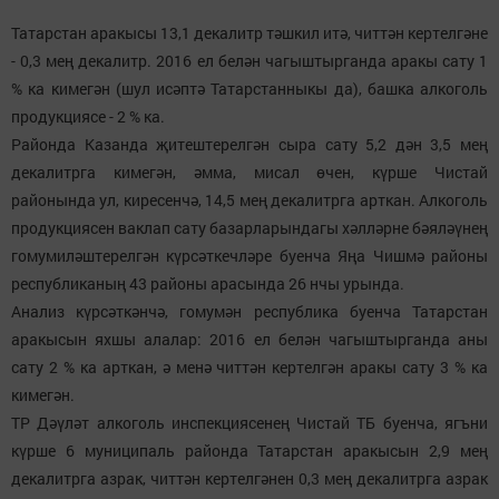
Татарстан аракысы 13,1 декалитр тәшкил итә, читтән кертелгәне
- 0,3 мең декалитр. 2016 ел белән чагыштырганда аракы сату 1
% ка кимегән (шул исәптә Татарстанныкы да), башка алкоголь
продукциясе - 2 % ка.
Районда Казанда җитештерелгән сыра сату 5,2 дән 3,5 мең
декалитрга кимегән, әмма, мисал өчен, күрше Чистай
районында ул, киресенчә, 14,5 мең декалитрга арткан. Алкоголь
продукциясен ваклап сату базарларындагы хәлләрне бәяләүнең
гомумиләштерелгән күрсәткечләре буенча Яңа Чишмә районы
республиканың 43 районы арасында 26 нчы урында.
Анализ күрсәткәнчә, гомумән республика буенча Татарстан
аракысын яхшы алалар: 2016 ел белән чагыштырганда аны
сату 2 % ка арткан, ә менә читтән кертелгән аракы сату 3 % ка
кимегән.
ТР Дәүләт алкоголь инспекциясенең Чистай ТБ буенча, ягъни
күрше 6 муниципаль районда Татарстан аракысын 2,9 мең
декалитрга азрак, читтән кертелгәнен 0,3 мең декалитрга азрак