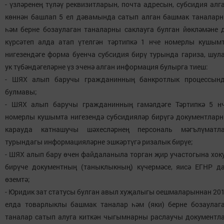
- үзләренең түләү реквизитларын, почта адресын, субсидия алг
көннән башлап 5 ел дәвамында сатып алган башмак таналар
һәм берне бозаулаган таналарны саклауга булган йөкләмәне 
күрсәтеп алда атап үтелгән тәртипкә 1 нче номерлы кушым
нигезендәге форма буенча субсидия бирү турында гариза, шул
ук түбәндәгеләрне үз эченә алган информация булырга тиеш:
- ШЯХ алып баручы гражданинның банкротлык процессын
булмавы;
- ШЯХ алып баручы гражданинның гамәлдәге Тәртипкә 5 н
номерлы кушымта нигезендә субсидияләр бирүгә документлар
карауда катнашучы шәхесләрнең персональ мәгълүматл
турындагы информацияләрне эшкәртүгә ризалык бирүе;
- ШЯХ алып бару өчен файдаланыла торган җир участогына хок
бирүче документның (таныклыкның) күчермәсе, яисә ЕГНР д
өземтә;
- Юридик зат статусы булган авыл хуҗалыгы оешмаларыннан 20
елда товарлыклы башмак таналар һәм (яки) берне бозаулаг
таналар сатып алуга киткән чыгымнарны раслаучы документл