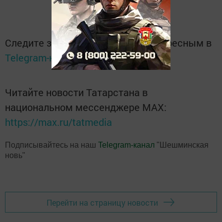
Следите за самым важным и интересным в
Telegram-канале
Татмедиа
Читайте новости Татарстана в
национальном мессенджере MАХ:
https://max.ru/tatmedia
Подписывайтесь на наш
Telegram-канал
"Шешминская
новь"
Перейти на страницу новости