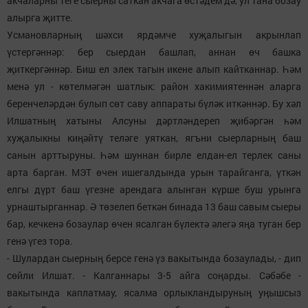
акчаларны теге сыерны саткан акчага өстәдем дә, ул тана бозау
алырга җитте.
Усмановларның шәхси ярдәмче хуҗалыгын акрынлап
үстергәннәр: бер сыердан башлап, аннан өч башка
җиткергәннәр. Биш ел элек тагын икене алып кайтканнар. Һәм
менә ул - көтелмәгән шатлык: район хакимиятеннән аларга
беренчеләрдән булып сөт саву аппараты бүләк иткәннәр. Бу хәл
Илшатның хатыны Алсуны дәртләндереп җибәргән һәм
хуҗалыкны киңәйтү теләге уяткан, ягъни сыерларның баш
санын арттыруны. Һәм шуннан бирле елдан-ел терлек саны
арта барган. МЭТ өчен ишегалдында урын тарайганга, үткән
елгы дүрт баш үгезне арендага алынган күрше буш урынга
урнаштырганнар. Ә төзелеп беткән бинада 13 баш савым сыеры
бар, кечкенә бозаулар өчен ясалган бүлектә әлегә яңа туган бер
генә үгез тора.
- Шулардан сыерның берсе генә үз вакытында бозаулады, - дип
сөйли Илшат. - Калганнары 3-5 айга соңарды. Сәбәбе -
вакытында каплатмау, ясалма орлыкландыруның уңышсыз