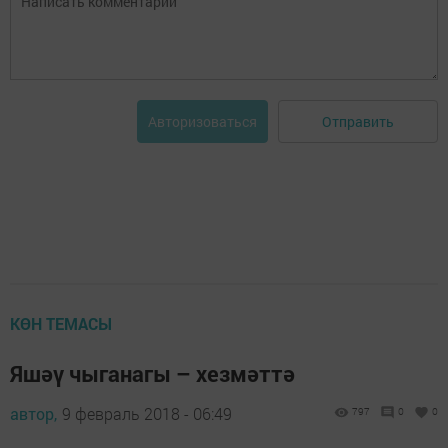
Отправить
Авторизоваться
КӨН ТЕМАСЫ
Яшәү чыганагы – хезмәттә
автор,
9 февраль 2018 - 06:49
797
0
0