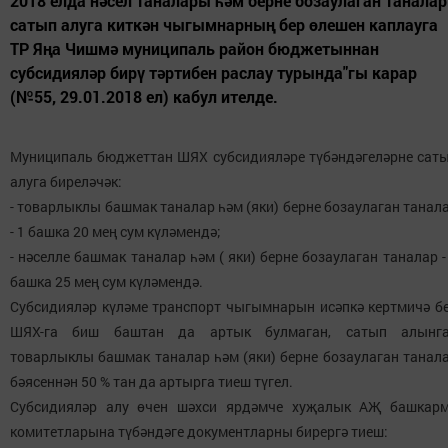
2018 елда нәсел таналары һәм берне бозаулаган таналар
сатып алуга киткән чыгымнарның бер өлешен каплауга
ТР Яңа Чишмә муниципаль район бюджетыннан
субсидияләр бирү тәртибен раслау турында"гы карар
(№55, 29.01.2018 ел) кабул ителде.
Муниципаль бюджеттан ШЯХ субсидияләре түбәндәгеләрне сат
алуга биреләчәк:
- товарлыклы башмак таналар һәм (яки) берне бозаулаган танал
- 1 башка 20 мең сум күләмендә;
- нәселле башмак таналар һәм ( яки) берне бозаулаган таналар -
башка 25 мең сум күләмендә.
Субсидияләр күләме транспорт чыгымнарын исәпкә кертмичә б
ШЯХ-га биш баштан да артык булмаган, сатып алынг
товарлыклы башмак таналар һәм (яки) берне бозаулаган танал
бәясеннән 50 % тан да артырга тиеш түгел.
Субсидияләр алу өчен шәхси ярдәмче хуҗалык АҖ башкар
комитетларына түбәндәге документларны бирергә тиеш: