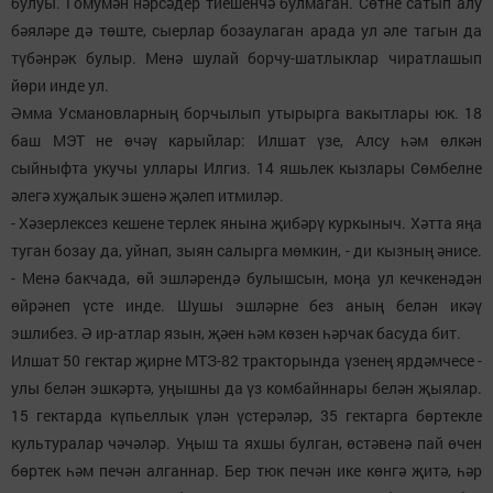
булуы. Гомумән нәрсәдер тиешенчә булмаган. Сөтне сатып алу
бәяләре дә төште, сыерлар бозаулаган арада ул әле тагын да
түбәнрәк булыр. Менә шулай борчу-шатлыклар чиратлашып
йөри инде ул.
Әмма Усмановларның борчылып утырырга вакытлары юк. 18
баш МЭТ не өчәү карыйлар: Илшат үзе, Алсу һәм өлкән
сыйныфта укучы уллары Илгиз. 14 яшьлек кызлары Сөмбелне
әлегә хуҗалык эшенә җәлеп итмиләр.
- Хәзерлексез кешене терлек янына җибәрү куркыныч. Хәтта яңа
туган бозау да, уйнап, зыян салырга мөмкин, - ди кызның әнисе.
- Менә бакчада, өй эшләрендә булышсын, моңа ул кечкенәдән
өйрәнеп үсте инде. Шушы эшләрне без аның белән икәү
эшлибез. Ә ир-атлар язын, җәен һәм көзен һәрчак басуда бит.
Илшат 50 гектар җирне МТЗ-82 тракторында үзенең ярдәмчесе -
улы белән эшкәртә, уңышны да үз комбайннары белән җыялар.
15 гектарда күпьеллык үлән үстерәләр, 35 гектарга бөртекле
культуралар чәчәләр. Уңыш та яхшы булган, өстәвенә пай өчен
бөртек һәм печән алганнар. Бер тюк печән ике көнгә җитә, һәр