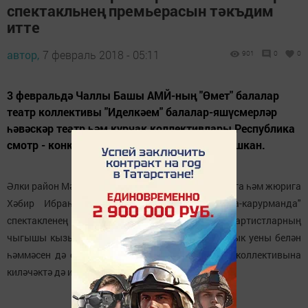
спектакльнең премьерасын тәкъдим
итте
автор,
7 февраль 2018 - 05:11
901
0
0
3 февральдә Чаллы Башы АМЙ-ның "Өмет" балалар
театр коллективы "Иделкәем" балалар-яшүсмерләр
һәвәскәр театр һәм курчак коллективлары Республика
смотр - конкурсының I зона турында катнашкан.
Әлки район Мәдәният йортында ул тамашачыларга һәм жюрига
Хәбир Ибраһимов пьесасы буенча "Урманда-карурманда"
спектакленең премьерасын тәкъдим иткән. Яшь артистларның
чыгышы кызыклы сюжетлары һәм яхшы актерлык уены белән
һәммәсен дә сөендергән. "Өмет" балалар театр коллективына
киләчәктә дә иҗат уңышлары теләгәннәр.