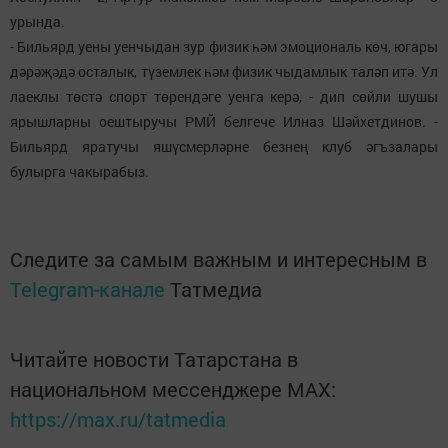
урында.
- Бильярд уены уенчыдан зур физик һәм эмоциональ көч, югары
дәрәҗәдә осталык, түземлек һәм физик чыдамлык таләп итә. Ул
лаеклы төстә спорт төрендәге уенга керә, - дип сөйли шушы
ярышларны оештыручы РМЙ белгече Илназ Шәйхетдинов. -
Бильярд яратучы яшүсмерләрне безнең клуб әгъзалары
булырга чакырабыз.
Следите за самым важным и интересным в
Telegram-канале
Татмедиа
Читайте новости Татарстана в
национальном мессенджере MАХ:
https://max.ru/tatmedia