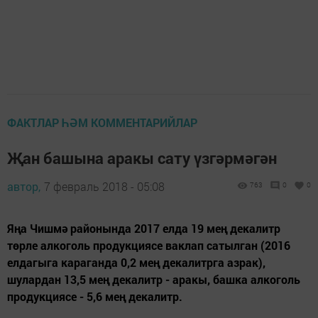
ФАКТЛАР ҺӘМ КОММЕНТАРИЙЛАР
Җан башына аракы сату үзгәрмәгән
автор,
7 февраль 2018 - 05:08
763
0
0
Яңа Чишмә районында 2017 елда 19 мең декалитр
төрле алкоголь продукциясе ваклап сатылган (2016
елдагыга караганда 0,2 мең декалитрга азрак),
шулардан 13,5 мең декалитр - аракы, башка алкоголь
продукциясе - 5,6 мең декалитр.