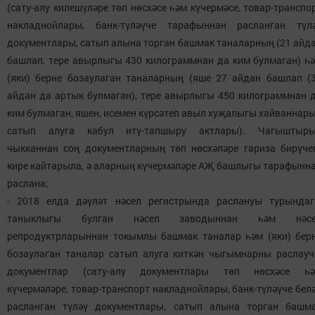
(сату-алу килешүләре төп нөсхәсе һәм күчермәсе, товар-транспо
накладнойлары, банк-түләүче тарафыннан расланган түл
документлары, сатып алына торган башмак таналарның (21 айд
башлап, тере авырлыгы 430 килограммнан да ким булмаган) һ
(яки) берне бозаулаган таналарның (яше 27 айдан башлап (
айдан да артык булмаган), тере авырлыгы 450 килограммнан 
ким булмаган, яшен, исемен күрсәтеп авыл хуҗалыгы хайваннар
сатып алуга кабул итү-тапшыру актлары). Чагыштыр
чыкканнан соң документларның төп нөсхәләре гариза бирүче
кире кайтарыла, ә аларның күчермәләре АҖ башлыгы тарафынн
раслана;
- 2018 елда дәүләт нәсел регистрында раслануы турында
таныклыгы булган нәсел заводыннан һәм нәсе
репродуктрларыннан токымлы башмак таналар һәм (яки) бер
бозаулаган таналар сатып алуга киткән чыгымнарны раслау
документлар (сату-алу документлары төп нөсхәсе һ
күчермәләре, товар-транспорт накладнойлары, банк-түләүче бел
расланган түләү документлары, сатып алына торган башм