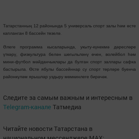
Татарстанның 12 районында 5 универсаль спорт залы һәм өсте
капланган 8 бассейн төзелә.
Әлеге программа кысаларында, укыту-күнекмә дәресләре
үткәрү, физкультура белән шөгыльләнү өчен, волейбол һәм
мини-футбол мәйданчыклары да булган спорт заллары сафка
бастырыла. Өсте ябулы бассейннар су спорт төрләре буенча
районкүләм ярышлар уздыру мөмкинлеге бирәчәк.
Следите за самым важным и интересным в
Telegram-канале
Татмедиа
Читайте новости Татарстана в
национальном мессенджере MАХ: