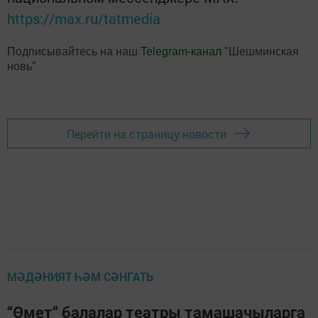
https://max.ru/tatmedia
Подписывайтесь на наш
Telegram-канал
"Шешминская
новь"
Перейти на страницу новости
МӘДӘНИЯТ ҺӘМ СӘНГАТЬ
“Өмет“ балалар театры тамашачыларга