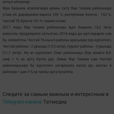
сатып алганнар.
Җан башына исәпләгәндә аракы сату Яңа Чишмә районында
үткән ел дәрәҗәсенә карата 100 %, республика буенча - 103 %,
Чистай ТБ буенча 101 % тәшкил иткән.
2017 елда Яңа Чишмә районында җан башына 14,2 литр
алкоголь продукциясе сатылган, 2016 елда да шул кадәрле һәм
бу, элеккегечә, Чистай ТБ-ның 6 районы арасында зур күрсәткеч,
Чистай районы - 2 урында (13,3 литр), Нурлат районы - 3 урында
(11,7 литр). Иң аз күрсәткеч Спас районында (бер кешегә 8,8,
хәер 1 % ка арту булса да). Әмма Яңа Чишмә һәм Чистай
районнарында бу күрсәткеч үзгәрешсез калса да, калган 4
районда 1 дән 3 % ка чаклы арту күзәтелә.
Следите за самым важным и интересным в
Telegram-канале
Татмедиа