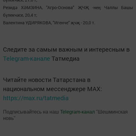
Резидә ХӘМЗИНА, "Агро-Основа" ҖЧҖ -нең Чаллы Башы
бүлекчәсе, 20,4 т;
Валентина УДИРЯКОВА, "Игенче" җчҗ - 20,0 т.
Следите за самым важным и интересным в
Telegram-канале
Татмедиа
Читайте новости Татарстана в
национальном мессенджере MАХ:
https://max.ru/tatmedia
Подписывайтесь на наш
Telegram-канал
"Шешминская
новь"