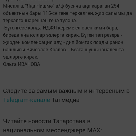
Мисалга, "Яңа Чишмә" а/ф буенча аңа караган 254
объектның бары 115-се генә теркәлгән, җир салымы да
теркәлгәннәреннән генә түләнә.
-Бүгенгесе көндә НДФЛ кереме ел саен кими бара,
биредә яңа юллар эзләргә кирәк. Бүген төп резерв -
җирдән компенсация алу, - дип йомгак ясады район
башлыгы Вячеслав Козлов. - Безгә шушы юнәлештә
эшләргә кирәк.
Ольга ИВАНОВА
Следите за самым важным и интересным в
Telegram-канале
Татмедиа
Читайте новости Татарстана в
национальном мессенджере MАХ: