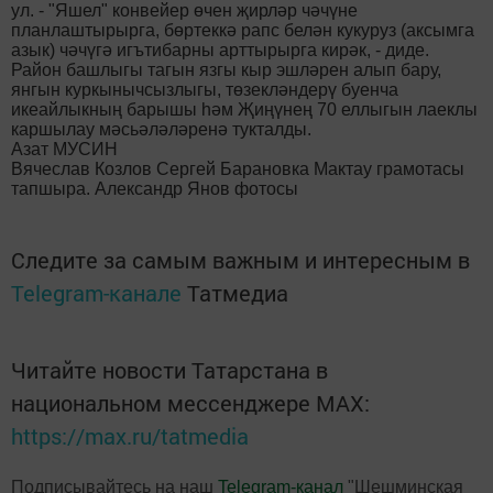
ул. - "Яшел" конвейер өчен җирләр чәчүне
планлаштырырга, бөртеккә рапс белән кукуруз (аксымга
азык) чәчүгә игътибарны арттырырга кирәк, - диде.
Район башлыгы тагын язгы кыр эшләрен алып бару,
янгын куркынычсызлыгы, төзекләндерү буенча
икеайлыкның барышы һәм Җиңүнең 70 еллыгын лаеклы
каршылау мәсьәләләренә тукталды.
Азат МУСИН
Вячеслав Козлов Сергей Барановка Мактау грамотасы
тапшыра. Александр Янов фотосы
Следите за самым важным и интересным в
Telegram-канале
Татмедиа
Читайте новости Татарстана в
национальном мессенджере MАХ:
https://max.ru/tatmedia
Подписывайтесь на наш
Telegram-канал
"Шешминская