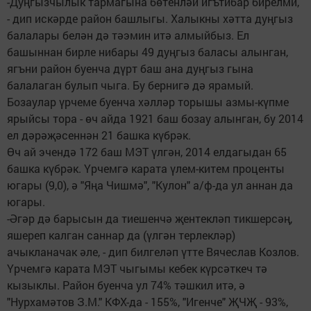
-Дуңгызчылык тармагына бөтенләй игътибар бирелми,
- дип искәрде район башлыгы. Халыкны хәтта дуңгыз
балалары белән дә тәэмин итә алмыйбыз. Ел
башыннан бирле нибары 49 дуңгыз баласы алынган,
ягъни район буенча дүрт баш ана дуңгыз гына
балалаган булып чыга. Бу бернигә дә ярамый.
Бозаулар үрчеме буенча хәлләр торышы азмы-күпме
ярыйсы тора - өч айда 1921 баш бозау алынган, бу 2014
ел дәрәҗәсеннән 21 башка күбрәк.
Өч ай эчендә 172 баш МЭТ үлгән, 2014 елдагыдан 65
башка күбрәк. Үрчемгә карата үлем-китем проценты
югары (9,0), ә "Яңа Чишмә", "Кулон" а/ф-да ул аннан да
югары.
-Әгәр дә барысын да тиешенчә җентекләп тикшерсәң,
яшереп калган саннар да (үлгән терлекләр)
ачыкланачак әле, - дип билгеләп үтте Вячеслав Козлов.
Үрчемгә карата МЭТ чыгымы кебек күрсәткеч тә
кызыклы. Район буенча ул 74% тәшкил итә, ә
"Нурхамәтов З.М." КФХ-да - 155%, "Игенче" ҖЧҖ - 93%,