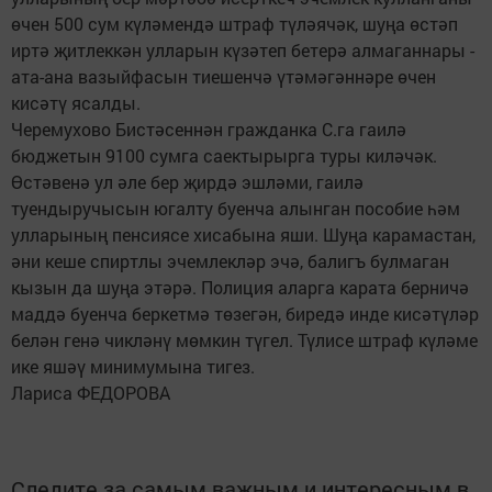
өчен 500 сум күләмендә штраф түләячәк, шуңа өстәп
иртә җитлеккән улларын күзәтеп бетерә алмаганнары -
ата-ана вазыйфасын тиешенчә үтәмәгәннәре өчен
кисәтү ясалды.
Черемухово Бистәсеннән гражданка С.га гаилә
бюджетын 9100 сумга саектырырга туры киләчәк.
Өстәвенә ул әле бер җирдә эшләми, гаилә
туендыручысын югалту буенча алынган пособие һәм
улларының пенсиясе хисабына яши. Шуңа карамастан,
әни кеше спиртлы эчемлекләр эчә, балигъ булмаган
кызын да шуңа этәрә. Полиция аларга карата берничә
маддә буенча беркетмә төзегән, биредә инде кисәтүләр
белән генә чикләнү мөмкин түгел. Түлисе штраф күләме
ике яшәү минимумына тигез.
Лариса ФЕДОРОВА
Следите за самым важным и интересным в