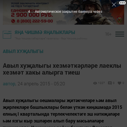
3
Автоматическое закрытие баннера через
ЯҢА ЧИШМӘ ЯҢАЛЫКЛАРЫ
16+
"Яңа Чишмә хәбәрләре" газетасы - Яңа Чишмә районы
АВЫЛ ХУҖАЛЫГЫ
Авыл хуҗалыгы хезмәткәрләре лаеклы
хезмәт хакы алырга тиеш
автор,
24 апрель 2015 - 05:20
1227
0
0
Авыл хуҗалыгы оешмалары җитәкчеләре һәм авыл
җирлекләре башлыклары белән үткән киңәшмәдә 2015
елның I кварталында терлекчелектәге эш нәтиҗәләре
һәм язгы кыр эшләрен алып бару мәсьәләләре