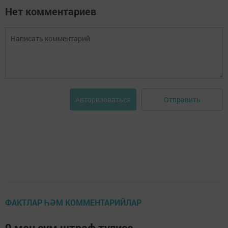
Нет комментариев
Отправить
Авторизоваться
ФАКТЛАР ҺӘМ КОММЕНТАРИЙЛАР
9 мең сум штраф түлисе