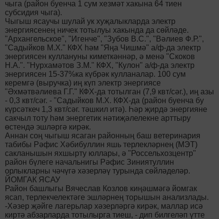
чыга (район буенча 1 сум хезмәт хакына 64 тиен
субсидия чыга).
Чыгыш ясаучы шулай ук хуҗалыкларда электр
энергиясенең ничек тотылуы хакында да сөйләде.
"Архангельское", "Игенче", "Зубов В.С.", "Вәлиев Ф.Р.",
"Садыйков М.Х." КФХ һәм "Яңа Чишмә" а/ф-да электр
энергиясен куллануны киметкәннәр, ә менә "Скоков
Н.А.". "Нурхамәтов З.М." КФХ, "Кулон" а/ф-да электр
энергиясен 15-37%ка күбрәк кулланалар. 100 сум
керемгә (выручка) иң күп электр энергиясе
"Әхмәтвәлиева Г.Г." КФХ-да тотылган (7,9 квт/сәг.), иң азы
- 0,3 квт/сәг. - "Садыйков М.Х. КФХ-да (район буенча бу
күрсәткеч 1,3 квт/сәг. тәшкил итә). Һәр җирдә энергияне
сакчыл тоту һәм энергетик нәтиҗәлелекне арттыру
өстендә эшләргә кирәк.
Аннан соң чыгыш ясаган районның баш ветеринария
табибы Рәфис Хәбибуллин яшь терлекләрнең (МЭТ)
сакланышын яхшырту юллары, ә "Россельхозцентр"
район бүлеге начальнигы Рәфис Зиниятуллин
орлыкларны чәчүгә хәзерләү турында сөйләделәр.
ЙОМГАК ЯСАУ
Район башлыгы Вячеслав Козлов киңәшмәгә йомгак
ясап, терлекчелектәге эшләрнең торышын анализлады.
-Хәзер җәйге лагерьлар хәзерләргә кирәк, маллар исә
киртә абзарларда тотылырга тиеш, - дип билгеләп үтте