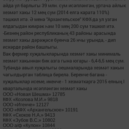
айда ул барлыгы 39 млн. сум исәпләнгән, уртача айлык
хезмәт хакы 12 мең сум (2014 елга карата 110%)
тәшкил итә. Ә менә "Архангельское" КФХ-да ул узган
елдагыдан кимрәк һәм 10 мең 200 сум тәшкил итә.
-Безнең район республиканың 43 районы арасында
хезмәт хакы дәрәҗәсе буенча 26 нчы урында, - дип
искәрде район башлыгы.
Вак фермер хуҗалыкларында хезмәт хакы минималь
хезмәт хакыннан бик азга гына югары - 6,4-6,5 мең сум.
Түбәндә авыл хуҗалыгы оешмаларында хезмәт хакын
чагылдырган таблица бирелә. Беренче багана -
хуҗалыклар исеме, икенче - 1 хезмәткәргә 2015 елның I
кварталында исәпләнгән хезмәт хакы
ООО «Новая Шешма» 12785
КФХ «Козлова М.И.» 9818
ООО «Игенче» 12127
ООО «КФХ «Архангельское» 10191
КФХ «Скоков Н.А.» 9413
КФХ «Зубов В.С.» 10802
ООО а/ф «Кулон» 10844