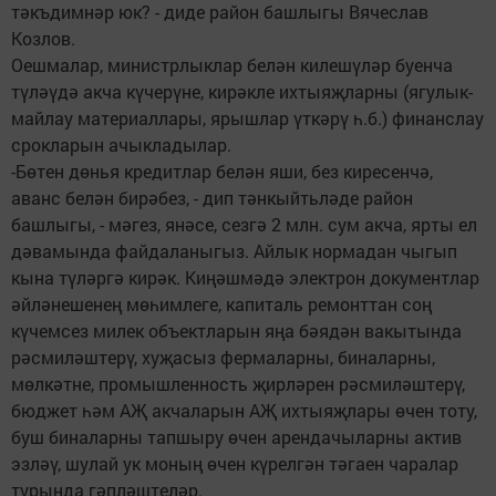
тәкъдимнәр юк? - диде район башлыгы Вячеслав
Козлов.
Оешмалар, министрлыклар белән килешүләр буенча
түләүдә акча күчерүне, кирәкле ихтыяҗларны (ягулык-
майлау материаллары, ярышлар үткәрү һ.б.) финанслау
срокларын ачыкладылар.
-Бөтен дөнья кредитлар белән яши, без киресенчә,
аванс белән бирәбез, - дип тәнкыйтьләде район
башлыгы, - мәгез, янәсе, сезгә 2 млн. сум акча, ярты ел
дәвамында файдаланыгыз. Айлык нормадан чыгып
кына түләргә кирәк. Киңәшмәдә электрон документлар
әйләнешенең мөһимлеге, капиталь ремонттан соң
күчемсез милек объектларын яңа бәядән вакытында
рәсмиләштерү, хуҗасыз фермаларны, биналарны,
мөлкәтне, промышленность җирләрен рәсмиләштерү,
бюджет һәм АҖ акчаларын АҖ ихтыяҗлары өчен тоту,
буш биналарны тапшыру өчен арендачыларны актив
эзләү, шулай ук моның өчен күрелгән тәгаен чаралар
турында гәпләштеләр.