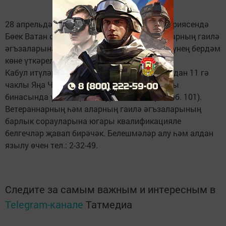
28 апрельдә Татарстанның барлык территориясендә
Бөек Ватан сугышы ветераннарына һәм аларның гаилә
әгъзаларына бушлай юридик ярдәм күрсәтүнең бердәм
көне үткәрелә.
Кабул итүләр 28 апрельдә иртәнге сәгать 9 дан 11 гә
чаклы Яңа Чишмә муниципаль район Советы
бинасында үтәчәк (Совет урамы, 80 йорт, каб. 101).
Ветераннарның һәм аларның гаилә әгъзаларының
барлык сорауларына югары квалификацияле
белгечләр җавап бирәчәк. Белешмәләр алу һәм алдан
язылу өчен тел.: 2-32-49.
Следите за самым важным и интересным в
Telegram-канале
Татмедиа