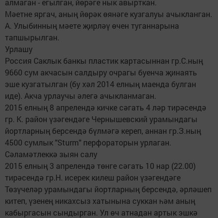
алмаган - егылган, йөрәге нык авырткан.
Мәетне яргач, аның йөрәк өянәге кузгалуы ачыкланган.
А. Улыбинның мәете җирләү өчен туганнарына
тапшырылган.
Урлашу
Россия Саклык банкы пластик картасыннан гр.С.ның
9660 сум акчасын салдыру очрагы буенча җинаять
эше кузгатылган (бу хәл 2014 елның маенда булган
иде). Акча урлаучы әлегә ачыкланмаган.
2015 елның 8 апрелендә кичке сәгать 4 ләр тирәсендә
гр. К. район үзәгендәге Чернышевский урамындагы
йортларның берсендә бүлмәгә кереп, аннан гр.З.ның
4500 сумлык "Sturm" перфораторын урлаган.
Сәламәтлеккә зыян салу
2015 елның 3 апрелендә төнге сәгать 10 нар (22.00)
тирәсендә гр.Н. исерек килеш район үзәгендәге
Төзүчеләр урамындагы йортларның берсендә, әрләшеп
китеп, үзенең никахсыз хатынына суккан һәм аның
кабыргасын сындырган. Ул өч атнадан артык эшкә