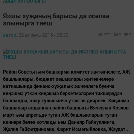
АВЫЛ ХУҖАЛЫГЫ
Яхшы хуҗаның барысы да исәпкә
алынырга тиеш
автор,
22 апрель 2015 - 05:33
1073
0
0
Район Советы һәм башкарма комитет җитәкчелеге, АҖ
башлыклары, бюджет оешмалары җитәкчеләре
катнашында финанс-хуҗалык эшчәнлеге буенча
киңәшмә үткән киңәшмә беркетмәләрен тикшерүдән
башланды, алар тулысынча үтәлгән диярлек. Киңәшмә
башланыр алдыннан район башлыгы Вячеслав Козлов
март һәм апрельдә туган АҖ башлыкларын туган
көннәре белән котлады һәм Данияр Гайнуллинга,
Җәлил Гайфетдиновка, Фәрит Исмәгыйловка, Җәүдәт...