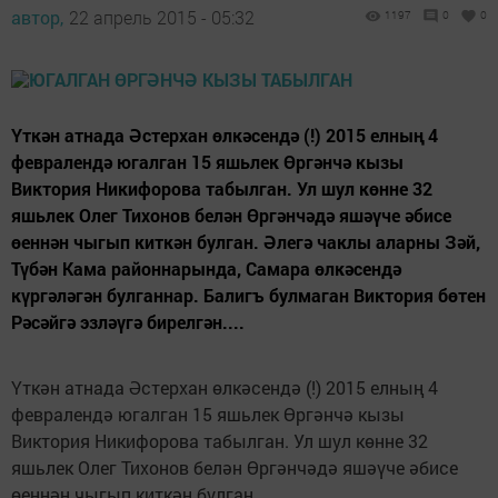
автор,
22 апрель 2015 - 05:32
1197
0
0
Үткән атнада Әстерхан өлкәсендә (!) 2015 елның 4
февралендә югалган 15 яшьлек Өргәнчә кызы
Виктория Никифорова табылган. Ул шул көнне 32
яшьлек Олег Тихонов белән Өргәнчәдә яшәүче әбисе
өеннән чыгып киткән булган. Әлегә чаклы аларны Зәй,
Түбән Кама районнарында, Самара өлкәсендә
күргәләгән булганнар. Балигъ булмаган Виктория бөтен
Рәсәйгә эзләүгә бирелгән....
Үткән атнада Әстерхан өлкәсендә (!) 2015 елның 4
февралендә югалган 15 яшьлек Өргәнчә кызы
Виктория Никифорова табылган. Ул шул көнне 32
яшьлек Олег Тихонов белән Өргәнчәдә яшәүче әбисе
өеннән чыгып киткән булган.