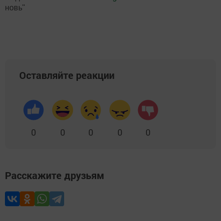
новь"
Оставляйте реакции
0
0
0
0
0
Расскажите друзьям