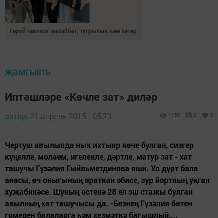
Герой гаиләсе: мәхәббәт, тугрылык һәм хәтер
ҖӘМГЫЯТЬ
Иптәшләре «Көчле зат» диләр
автор,
21 апрель 2015 - 05:23
1156
0
0
Чертуш авылында нык ихтыяр көче булган, сизгер
күңелле, мөлаем, игелекле, дәртле, матур зат - хат
ташучы Гүзәлия Гыйльметдинова яши. Ул дүрт бала
анасы, өч оныгының яраткан әбисе, зур йортның уңган
хуҗабикәсе. Шуның өстенә 28 ел эш стажы булган
авылның хат ташучысы да. -Безнең Гүзәлия бөтен
гомерен балаларга һәм хезмәткә багышлый,...