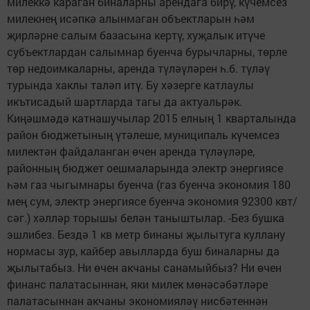
милеккә караган биналарны арендага бирү, күчемсез
милекнең исәпкә алынмаган объектларын һәм
җирләрне салым базасына кертү, хуҗалык итүче
субъектлардан салымнар буенча бурычларны, төрле
төр недоимкаларны, аренда түләүләрен һ.б. түләү
турында хаклы таләп итү. Бу хәзерге катлаулы
икътисадый шартларда тагы да актуальрәк.
Киңәшмәдә катнашучылар 2015 елның 1 кварталында
район бюджетының үтәлеше, муниципаль күчемсез
милектән файдаланган өчен аренда түләүләре,
районның бюджет оешмаларында электр энергиясе
һәм газ чыгымнары буенча (газ буенча экономия 180
мең сум, электр энергиясе буенча экономия 92300 квт/
сәг.) хәлләр торышы белән таныштылар. -Без бушка
эшлибез. Бездә 1 кв метр бинаны җылытуга куллану
нормасы зур, кайбер авылларда буш биналарны да
җылытабыз. Ни өчен акчаны санамыйбыз? Ни өчен
финанс палатасыннан, яки милек мөнәсәбәтләре
палатасыннан акчаны экономияләү нисбәтеннән