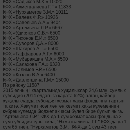
КФХ «Садыков М.Х.» 10020
КФХ «Ахметвалиева Г.Г.» 11833
КФХ «Нурхаметов З.М.» 10111
КФХ «Валеев Ф.Р.» 10926
КФХ «Савельев А.А.» 9404
КФХ «Артемьева Л.Р.» 6667
КФХ «Удиряков С.В.» 6500
КФХ «Тихонов Е.И.» 6500
КФХ «Суворов Д.А.» 8000
КФХ «Шакиров А.Т.» 6500
КФХ «Гаффарова А.Г.» 6000
КФХ «Мубаракшин М.А.» 6500
КФХ «Салахова Г.А.» 6320
КФХ «Галимов Р.Р.» 6500
КФХ «Козлов В.А.» 6400
КФХ «Давлетшина Г.М.» 15000
По району 11587
2015 елның I кварталында хуҗалыклар 24,6 млн. сумлык
субсидия (2014 елдагыга карата 62%) алган, кайбер
хуҗалыкларда субсидия хезмәт хакы фондыннан артып
та китә. Хөкүмәт исәпләнгән хезмәт хакы күләменнән
күбрәк күләмдә бюджет акчасы бүлеп бирә булып чыга.
"Артемьева Л.Р." КФХ-да 1 сум хезмәт хакы фондына 2
сум субсидия туры килә, "Әхмәтвәлиева Г.Г." КФХ-да ул 1
сум 65 тиен, "Нурхамәтов З.М." КФХ-да 1 сум 43 тиен