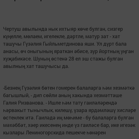
Чертуш авылында нык ихтыяр көче булган, сизгер
күңелле, мөлаем, игелекле, дәртле, матур зат - хат
ташучы Гүзәлия Гыйльметдинова яши. Ул дүрт бала
анасы, өч оныгының яраткан әбисе, зур йортның уңган
хуҗабикәсе. Шуның өстенә 28 ел эш стажы булган
авылның хат ташучысы да.
-Безнең Гүзәлия бөтен гомерен балаларга һәм хезмәткә
багышлый, - дип сөйли аның хакында хезмәттәше
Галия Ризванова. - Ишле һәм тату гаиләләрендә
һәрвакыт тынычлык, килешү, үзара ярдәмләшү хисләре
өстенлек итә. Гаиләдә иң мөһиме - бу балаларга булган
мәхәббәт, хәер икесенең инде үз гаиләсе бар, ике игезәк
кызлары Лениногорскида пешекче һөнәрен