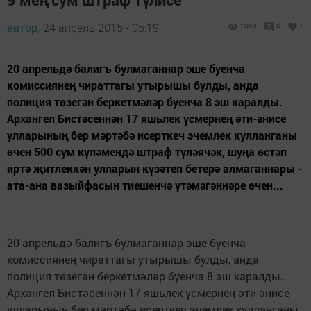
автор,
24 апрель 2015 - 05:19
1058
0
0
20 апрельдә балигъ булмаганнар эше буенча
комиссиянең чираттагы утырышы булды, анда
полиция төзегән беркетмәләр буенча 8 эш каралды.
Архангел Бистәсеннән 17 яшьлек үсмернең әти-әнисе
улларының бер мәртәбә исерткеч эчемлек кулланганы
өчен 500 сум күләмендә штраф түләячәк, шуңа өстәп
иртә җитлеккән улларын күзәтеп бетерә алмаганнары -
ата-ана вазыйфасын тиешенчә үтәмәгәннәре өчен...
20 апрельдә балигъ булмаганнар эше буенча
комиссиянең чираттагы утырышы булды, анда
полиция төзегән беркетмәләр буенча 8 эш каралды.
Архангел Бистәсеннән 17 яшьлек үсмернең әти-әнисе
улларының бер мәртәбә исерткеч эчемлек кулланганы