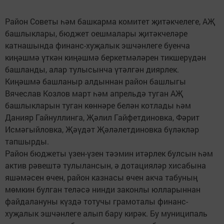
Район Советы һәм башкарма комитет җитәкчелеге, АҖ
башлыклары, бюджет оешмалары җитәкчеләре
катнашында финанс-хуҗалык эшчәнлеге буенча
киңәшмә үткән киңәшмә беркетмәләрен тикшерүдән
башланды, алар тулысынча үтәлгән диярлек.
Киңәшмә башланыр алдыннан район башлыгы
Вячеслав Козлов март һәм апрельдә туган АҖ
башлыкларын туган көннәре белән котлады һәм
Данияр Гайнуллинга, Җәлил Гайфетдиновка, Фәрит
Исмәгыйловка, Җәүдәт Җәләлетдиновка бүләкләр
тапшырды.
Район бюджеты үзен-үзен тәэмин итәрлек булсын һәм
актив рәвештә тулылансын, ә дотацияләр хисабына
яшәмәсен өчен, район казнасы өчен акча табуның
мөмкин булган теләсә нинди законлы юлларыннан
файдалануны күздә тотучы грамоталы финанс-
хуҗалык эшчәнлеге алып бару кирәк. Бу муниципаль