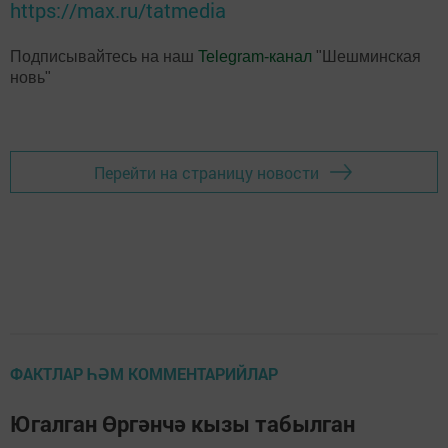
https://max.ru/tatmedia
Подписывайтесь на наш
Telegram-канал
"Шешминская
новь"
Перейти на страницу новости
ФАКТЛАР ҺӘМ КОММЕНТАРИЙЛАР
Югалган Өргәнчә кызы табылган