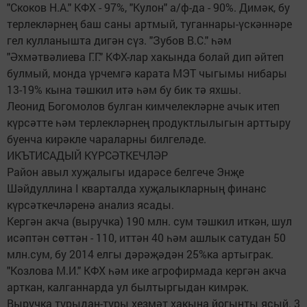
"Скоков Н.А." КФХ - 97%, "Кулон" а/ф-да - 90%. Димәк, бу
терлекләрнең баш саны артмый, туганнары-үскәннәре
гел кулланышта дигән сүз. "Зубов В.С." һәм
"Әхмәтвәлиева Г.Г." КФХ-лар хакында болай дип әйтеп
булмый, монда үрчемгә карата МЭТ чыгымы нибары
13-19% кына тәшкил итә һәм бу бик тә яхшы.
Леонид Богомолов булган кимчелекләрне ачык итеп
күрсәтте һәм терлекләрнең продуктлылыгын арттыру
буенча кирәкле чараларны билгеләде.
ИКЪТИСАДЫЙ КҮРСӘТКЕЧЛӘР
Район авыл хуҗалыгы идарәсе белгече Энҗе
Шәйдуллина I кварталда хуҗалыкларның финанс
күрсәткечләренә анализ ясады.
Кергән акча (выручка) 190 млн. сум тәшкил иткән, шул
исәптән сөттән - 110, иттән 40 һәм ашлык сатудан 50
млн.сум, бу 2014 елгы дәрәҗәдән 25%ка артыграк.
"Козлова М.И." КФХ һәм ике агрофирмада кергән акча
арткан, калганнарда ул былтыргыдан кимрәк.
Выручка турыдан-туры хезмәт хакына йогынты ясый. 3