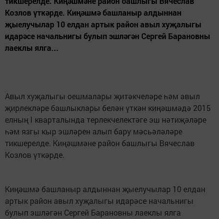
тикшерелде. Киңәшмәне район башлыгы Вячеслав
Козлов үткәрде. Киңәшмә башланыр алдыннан
җыелучылар 10 елдан артык район авыл хуҗалыгы
идарәсе начальнигы булып эшләгән Сергей Барановны
лаеклы ялга...
Авыл хуҗалыгы оешмалары җитәкчеләре һәм авыл
җирлекләре башлыклары белән үткән киңәшмәдә 2015
елның I кварталында терлекчелектәге эш нәтиҗәләре
һәм язгы кыр эшләрен алып бару мәсьәләләре
тикшерелде. Киңәшмәне район башлыгы Вячеслав
Козлов үткәрде.
Киңәшмә башланыр алдыннан җыелучылар 10 елдан
артык район авыл хуҗалыгы идарәсе начальнигы
булып эшләгән Сергей Барановны лаеклы ялга