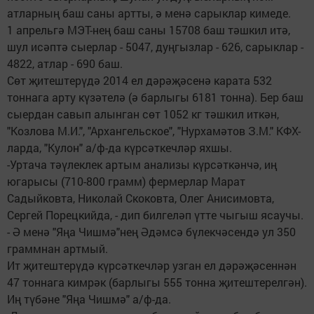
атларның баш саны артты, ә менә сарыклар кимеде.
1 апрельгә МЭТ-нең баш саны 15708 баш тәшкил итә,
шул исәптә сыерлар - 5047, дуңгызлар - 626, сарыклар -
4822, атлар - 690 баш.
Сөт җитештерүдә 2014 ел дәрәҗәсенә карата 532
тоннага арту күзәтелә (ә барлыгы 6181 тонна). Бер баш
сыердан савып алынган сөт 1052 кг тәшкил иткән,
"Козлова М.И.", "Архангельское", "Нурхамәтов З.М." КФХ-
ларда, "Кулон" а/ф-да күрсәткечләр яхшы.
-Уртача тәүлеклек артым анализы күрсәткәнчә, иң
югарысы (710-800 грамм) фермерлар Марат
Садыйковта, Николай Скоковта, Олег Анисимовта,
Сергей Порецкийда, - дип билгеләп үтте чыгыш ясаучы.
- Ә менә "Яңа Чишмә"нең Әдәмсә бүлекчәсендә ул 350
граммнан артмый.
Ит җитештерүдә күрсәткечләр узган ел дәрәҗәсеннән
47 тоннага кимрәк (барлыгы 555 тонна җитештерелгән).
Иң түбәне "Яңа Чишмә" а/ф-да.