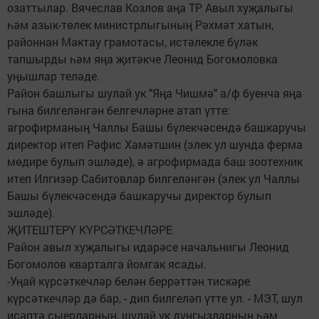
озаттылар. Вячеслав Козлов аңа ТР Авыл хуҗалыгы
һәм азык-төлек министрлыгының Рәхмәт хатын,
районнан Мактау грамотасы, истәлекле бүләк
тапшырды һәм яңа җитәкче Леонид Богомоловка
уңышлар теләде.
Район башлыгы шулай ук "Яңа Чишмә" а/ф буенча яңа
гына билгеләнгән белгечләрне атап үтте:
агрофирманың Чаллы Башы бүлекчәсендә башкаручы
директор итеп Рәфис Хамәтшин (элек ул шунда ферма
мөдире булып эшләде), ә агрофирмада баш зоотехник
итеп Илгизәр Сабитовлар билгеләнгән (элек ул Чаллы
Башы бүлекчәсендә башкаручы директор булып
эшләде).
ҖИТЕШТЕРҮ КҮРСӘТКЕЧЛӘРЕ
Район авыл хуҗалыгы идарәсе начальнигы Леонид
Богомолов кварталга йомгак ясады.
-Уңай күрсәткечләр белән беррәттән тискәре
күрсәткечләр дә бар, - дип билгеләп үтте ул. - МЭТ, шул
исәптә сыерларның, шулай ук дуңгызларның һәм