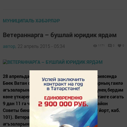
МУНИЦИПАЛЬ ХӘБӘРЛӘР
Ветераннарга – бушлай юридик ярдәм
автор,
22 апрель 2015 - 05:34
1171
0
0
28 апрельдә Татарстанның барлык территориясендә
Бөек Ватан сугышы ветераннарына һәм аларның гаилә
әгъзаларына бушлай юридик ярдәм күрсәтүнең бердәм
көне үткәрелә. Кабул итүләр 28 апрельдә иртәнге сәгать
9 дан 11 гә чаклы Яңа Чишмә муниципаль район
Советы бинасында үтәчәк (Совет урамы, 80 йорт, каб.
101). Ветераннарның һәм аларның гаилә
әгъзаларының барлык...