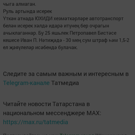
чыга алмаган.
Руль артында исерек
Үткән атнада ЮХИДИ хезмәткәрләре автотранспорт
белән исерек хәлдә идарә итүнең бер очрагын
ачыклаганнар. Бу 25 яшьлек Петропавел Бистәсе
кешесе Иван П. Нәтиҗәдә - 30 мең сум штраф һәм 1,5-2
ел җәяүлеләр исәбендә булачак.
Следите за самым важным и интересным в
Telegram-канале
Татмедиа
Читайте новости Татарстана в
национальном мессенджере MАХ:
https://max.ru/tatmedia