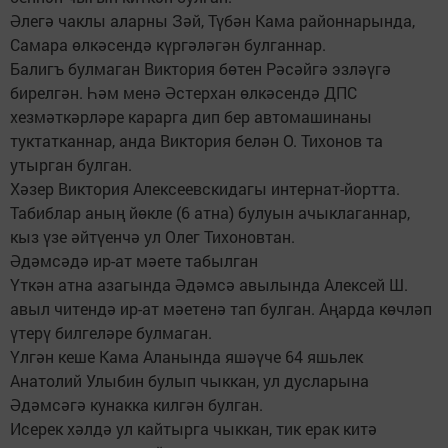
Әлегә чаклы аларны Зәй, Түбән Кама районнарында,
Самара өлкәсендә күргәләгән булганнар.
Балигъ булмаган Виктория бөтен Рәсәйгә эзләүгә
бирелгән. Һәм менә Әстерхан өлкәсендә ДПС
хезмәткәрләре карарга дип бер автомашинаны
туктатканнар, анда Виктория белән О. Тихонов та
утырган булган.
Хәзер Виктория Алексеевскидагы интернат-йортта.
Табиблар аның йөкле (6 атна) булуын ачыклаганнар,
кыз үзе әйтүенчә ул Олег Тихоновтан.
Әдәмсәдә ир-ат мәете табылган
Үткән атна азагында Әдәмсә авылында Алексей Ш.
авыл читендә ир-ат мәетенә тап булган. Аңарда көчләп
үтерү билгеләре булмаган.
Үлгән кеше Кама Аланында яшәүче 64 яшьлек
Анатолий Улыбин булып чыккан, ул дусларына
Әдәмсәгә кунакка килгән булган.
Исерек хәлдә ул кайтырга чыккан, тик ерак китә