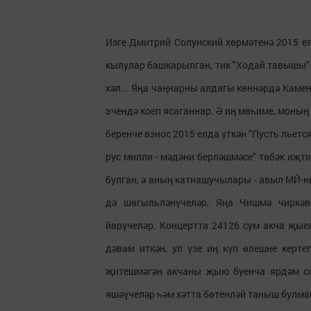
Изге Дмитрий Солунский хөрмәтенә 2015 елд
кылулар башкарылган, тик "Ходай тавышы" 
хәл... Яңа чаңнарны алдагы көннәрдә Каме
эчендә коеп ясаганнар. Ә иң мөһиме, моның
беренче взнос 2015 елда үткән "Пусть льетс
рус милли - мәдәни берләшмәсе" төбәк иҗ
булган, ә аның катнашучылары - авыл МЙ-
дә шөгыльләнүчеләр, Яңа Чишмә чиркәв
йөрүчеләр. Концертта 24126 сум акча җые
дәвам иткән, ул үзе иң күп өлешне керт
җитешмәгән акчаны җыю буенча ярдәм со
яшәүчеләр һәм хәтта бөтенләй таныш булма