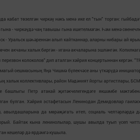
а кабат төзелгән чиркәү нәкъ менә ике ел "тын" торган: гыйбадә
гына - чиркәүдә чаң тавышы гына ишетелмәгән. Һәм менә сөенечл
нск - Уральск шәһәреннән алып кайтканнар, аларны нибары ай яры
 өчен акчаны халык биргән - иганә акчаларына эшләнгән. Копилкаг
я перезвон колоколов" дип аталган хәйрия концертыннан кергән. "Т
тимагый оешмасының Яңа Чишмә бүлекчәсе аны үткәрүдә инициато
ның халык коллективлары, район Мәдәният йорты артистлары, БСМ
е башлыгы Петр атакай җитәкчелегендәге якшәмбе мәктәбен
лган булган. Хәйрия эстафетасын Ленинодан Демидовлар гаиләс
еп, авылдашларына да мөрәҗәгать итеп, социаль челтәрләрдә д
рый. Байтак кына ленинолылар, шушы авылда туып үсеп читт
ган кешеләр дә ярдәмгә кушыла.