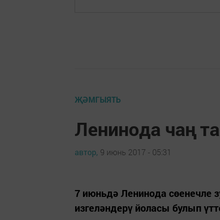
ҖӘМГЫЯТЬ
Ленинода чаң т
автор,
9 июнь 2017 - 05:31
7 июньдә Ленинода сөенечле з
изгеләндерү йоласы булып үтт