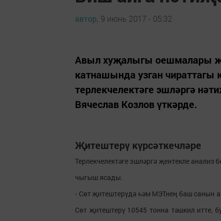
автор,
9 июнь 2017 - 05:32
Авыл хуҗалыгы оешмалары җи
катнашында узган чираттагы 
терлекчелектәге эшләргә нәт
Вячеслав Козлов үткәрде.
Җитештерү күрсәткечләре
Терлекчелектәге эшләргә җентекле анализ
чыгыш ясады.
- Сөт җитештерүдә һәм МЭТнең баш санын арт
Сөт җитештерү 10545 тонна тәшкил итте, б