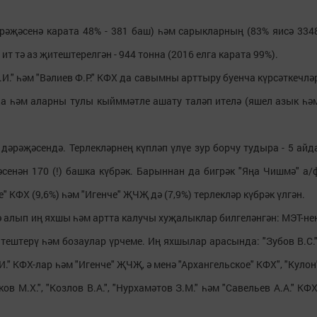
рәҗәсенә карата 48% - 381 баш) һәм сарыкларның (83% яисә 334
ит тә аз җитештерелгән - 944 тонна (2016 елга карата 99%).
.И." һәм "Вәлиев Ф.Р." КФХ да савымны арттыру буенча күрсәткечлә
да һәм аларны тулы кыйммәтле ашату таләп ителә (яшел азык һә
 дәрәҗәсендә. Терлекләрнең күпләп үлүе зур борчу тудыра - 5 айд
әсенән 170 (!) башка күбрәк. Барыннан да бигрәк "Яңа Чишмә" а/
" КФХ (9,6%) һәм "Игенче" ҖЧҖ дә (7,9%) терлекләр күбрәк үлгән.
кә алып иң яхшы һәм артта калучы хуҗалыклар билгеләнгән: МЭТ-не
тештерү һәм бозаулар үрчеме. Иң яхшылар арасында: "Зубов В.С."
И.И." КФХ-лар һәм "Игенче" ҖЧҖ, ә менә "Архангельское" КФХ", "Кулон
ов М.Х.", "Козлов В.А.", "Нурхамәтов З.М." һәм "Савельев А.А." КФХ