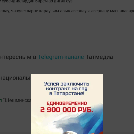
 Бу субсидияләрдән бирем аз дигән сүз.
ләү, чәчүлекләрне карау һәм азык әзерләүгә әзерләнү мәсьәләләр
интересным в
Telegram-канале
Татмедиа
в национальном мессенджере MАХ:
л
"Шешминская новь"