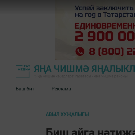
ЯҢА ЧИШМӘ ЯҢАЛЫК
"Яңа Чишмә хәбәрләре" газетасы - Яңа Чишмә районы
Баш бит
Реклама
АВЫЛ ХУҖАЛЫГЫ
Биш айга нәтиҗ