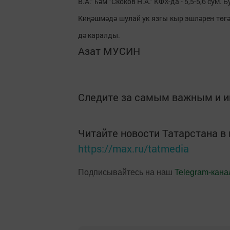
В.А." һәм "Скоков Н.А." КФХ-да - 5,5-5,6 сум.
Киңәшмәдә шулай ук язгы кыр эшләрен төгәл
дә каралды.
Азат МУСИН
Следите за самым важным и 
Читайте новости Татарстана 
https://max.ru/tatmedia
Подписывайтесь на наш
Telegram-кана