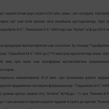
ум тәшкил иткән (шул исәптә 230 млн. сумы - сөт сатудан). Күпчеле
нәрен сөт һәм итне күпләп сату хисабына арттырганнар. Шул у
"Кадыйров И.К.", "Анисимов О.А." КФХ-лар һәм "Кулон" а/ф-да 2016 е
лык продукция җитештерелгән һәм сатылган. Бу планда "Гарифулли
ң сум), "Садыйков М.Х." КФХ да (719 мең сум) күрсәткечләр яхшы. Шу
159 мең сум гына һәм агрофирма җитәкчелегенә хуҗалыкны
ә кирәк.
уҗалыгы оешмаларына 41,8 млн. сум күләмендә дәүләт ярдәм
 дәүләт ярдәменнән нәтиҗәле файдаланалар - "Садыйков М.Х." КФХ
 сумнан артык тәшкил итә, "Игенче" ҖЧҖ-дә - 11 сум, "Вәлиев Ф.Р.
-да 1 сум акчалата керемгә дәүләт ярдәме 4 сумга да җитми, "Козло