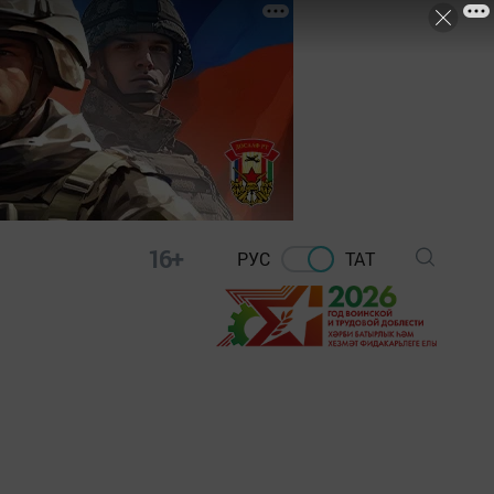
16+
РУС
ТАТ