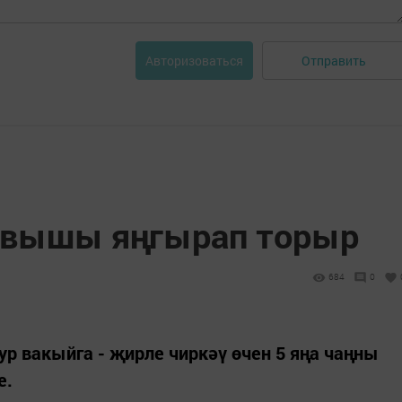
Отправить
Авторизоваться
авышы яңгырап торыр
684
0
ур вакыйга - җирле чиркәү өчен 5 яңа чаңны
е.