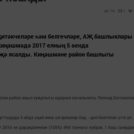
708
0
тәкчеләре һәм белгечләре, АҖ башлыклары
киңәшмәдә 2017 елның 5 аенда
иҗә ясалды. Киңәшмәне район башлыгы
 белән район авыл хуҗалыгы идарәсе начальнигы Леонид Богомоло
тыруда 5 айда уңай якка үзгәрешләр бар, - дип билгеләп үтте ул. 
у 2016 ел дәрәҗәсеннән (105%) 494 тоннага күбрәк, 1 баш сыерда