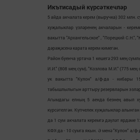
Икътисадый күрсәткечләр
5 айда акчалата керем (выручка) 302 млн. с
хуҗалыклар үзләренең акчаларын - керем
вакытта "Архангельское" , "Порецкий С.Н.", 
дәрәҗәсенә карата керем кимегән.
Район буенча уртача 1 кешегә 293 мең сум
И.И." (808 мең сум), "Козлова М.И." (775 ме
ук вакытта "Кулон" а/ф-да - нибары 
табышлылыгын арттыру резервларын эзләрг
Агымдагы елның 5 аенда безнең авыл х
күрсәтелгән. Күпчелек хуҗалыклар алынган
да 1 сум акчалата керемгә дәүләт ярдәме 12
КФХ-да - 10 сумга якын. Ә менә "Кулон" а/ф