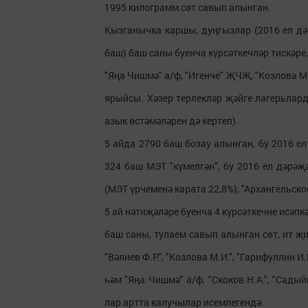
1995 килограмм сөт савып алынган.
Кызганычка каршы, дуңгызлар (2016 ел дә
баш) баш саны буенча күрсәткечләр тискәре, 
"Яңа Чишмә" а/ф, "Игенче" ҖЧҖ, "Козлова М
ярыйсы. Хәзер терлекләр җәйге лагерьлар
азык өстәмәләрен дә кертеп).
5 айда 2790 баш бозау алынган, бу 2016 ел
324 баш МЭТ "күмелгән", бу 2016 ел дәрәҗ
(МЭТ үрчеменә карата 22,8%), "Архангельское
5 ай нәтиҗәләре буенча 4 күрсәткечне исәп
баш саны, тулаем савып алынган сөт, ит җи
"Вәлиев Ф.Р.", "Козлова М.И.", "Гарифуллин 
һәм "Яңа Чишмә" а/ф, "Скоков Н.А.", "Садыйк
лар артта калучылар исемлегендә.