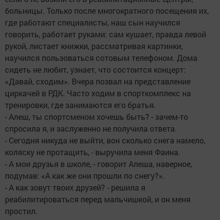
больницы. Только после многократного посещения их,
где работают специалисты, наш сын научился
говорить, работает руками: сам кушает, правда левой
рукой, листает книжки, рассматривая картинки,
научился пользоваться сотовым телефоном. Дома
сидеть не любит, узнает, что состоится концерт:
«Давай, сходим». Вчера позвал на представление
циркачей в РДК. Часто ходим в спорткомплекс на
тренировки, где занимаются его братья.
- Алеш, ты спортсменом хочешь быть? - зачем-то
спросила я, и заслуженно не получила ответа.
- Сегодня никуда не выйти, вон сколько снега намело,
коляску не протащить, - выручила меня Фаина.
- А мои друзья в школе, - говорит Алеша, наверное,
подумав: «А как же они прошли по снегу?».
- А как зовут твоих друзей? - решила я
реабилитироваться перед мальчишкой, и он меня
простил.