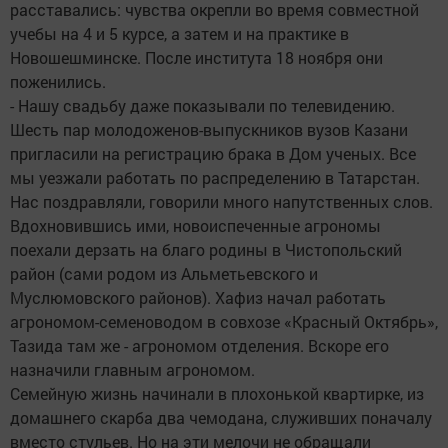
расставались: чувства окрепли во время совместной
учебы на 4 и 5 курсе, а затем и на практике в
Новошешминске. После института 18 ноября они
поженились.
- Нашу свадьбу даже показывали по телевидению.
Шесть пар молодоженов-выпускников вузов Казани
пригласили на регистрацию брака в Дом ученых. Все
мы уезжали работать по распределению в Татарстан.
Нас поздравляли, говорили много напутственных слов.
Вдохновившись ими, новоиспеченные агрономы
поехали дерзать на благо родины в Чистопольский
район (сами родом из Альметьевского и
Муслюмовского районов). Хафиз начал работать
агрономом-семеноводом в совхозе «Красный Октябрь»,
Тазида там же - агрономом отделения. Вскоре его
назначили главным агрономом.
Семейную жизнь начинали в плохонькой квартирке, из
домашнего скарба два чемодана, служивших поначалу
вместо стульев. Но на эти мелочи не обращали