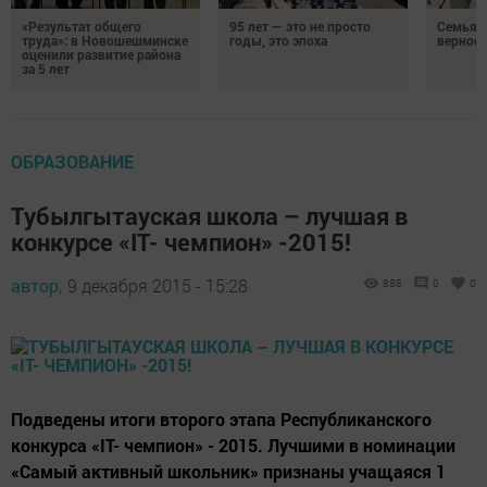
«Результат общего
95 лет — это не просто
Семья Г
труда»: в Новошешминске
годы, это эпоха
верност
оценили развитие района
за 5 лет
ОБРАЗОВАНИЕ
Тубылгытауская школа – лучшая в
конкурсе «IT- чемпион» -2015!
автор,
9 декабря 2015 - 15:28
888
0
0
Подведены итоги второго этапа Республиканского
конкурса «IT- чемпион» - 2015. Лучшими в номинации
«Самый активный школьник» признаны учащаяся 1