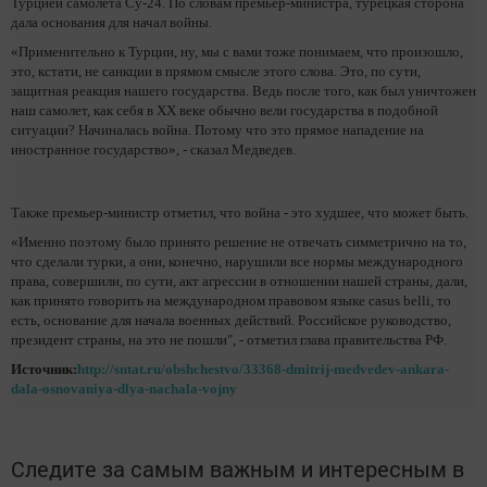
Турцией самолета Су-24. По словам премьер-министра, турецкая сторона
дала основания для начал войны.
«Применительно к Турции, ну, мы с вами тоже понимаем, что произошло,
это, кстати, не санкции в прямом смысле этого слова. Это, по сути,
защитная реакция нашего государства. Ведь после того, как был уничтожен
наш самолет, как себя в ХХ веке обычно вели государства в подобной
ситуации? Начиналась война. Потому что это прямое нападение на
иностранное государство», - сказал Медведев.
Также премьер-министр отметил, что война - это худшее, что может быть.
«Именно поэтому было принято решение не отвечать симметрично на то,
что сделали турки, а они, конечно, нарушили все нормы международного
права, совершили, по сути, акт агрессии в отношении нашей страны, дали,
как принято говорить на международном правовом языке casus belli, то
есть, основание для начала военных действий. Российское руководство,
президент страны, на это не пошли", - отметил глава правительства РФ.
Источник:
http://sntat.ru/obshchestvo/33368-dmitrij-medvedev-ankara-
dala-osnovaniya-dlya-nachala-vojny
Следите за самым важным и интересным в