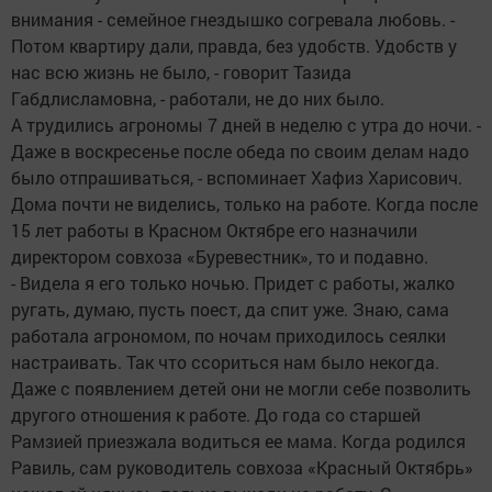
внимания - семейное гнездышко согревала любовь. -
Потом квартиру дали, правда, без удобств. Удобств у
нас всю жизнь не было, - говорит Тазида
Габдлисламовна, - работали, не до них было.
А трудились агрономы 7 дней в неделю с утра до ночи. -
Даже в воскресенье после обеда по своим делам надо
было отпрашиваться, - вспоминает Хафиз Харисович.
Дома почти не виделись, только на работе. Когда после
15 лет работы в Красном Октябре его назначили
директором совхоза «Буревестник», то и подавно.
- Видела я его только ночью. Придет с работы, жалко
ругать, думаю, пусть поест, да спит уже. Знаю, сама
работала агрономом, по ночам приходилось сеялки
настраивать. Так что ссориться нам было некогда.
Даже с появлением детей они не могли себе позволить
другого отношения к работе. До года со старшей
Рамзией приезжала водиться ее мама. Когда родился
Равиль, сам руководитель совхоза «Красный Октябрь»