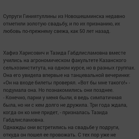
Супруги Гиниятуллины из Новошешминска недавно
отметили золотую свадьбу, и по их признанию, их
любовь по-прежнему свежа, как 50 лет назад.
Хафиз Харисович и Тазида Габдлисламовна вместе
учились на агрономическом факультете Казанского
сельхозинститута, на одном курсе, но в разных группах.
Она его увидела впервые на танцевальной вечеринке:
«Он на входе билеты проверял. «Вот бы мне такого!» -
подумала она. Но познакомились они позднее.
- Конечно, парни у меня были, я ведь симпатичная
была, но ни с кем долго не дружила. Три года ждала,
когда он ко мне придет, - призналась Тазида
Габдлисламовна.
Однажды они встретились на свадьбе у подруги,
откуда он пошел ее провожать. С тех пор уже не