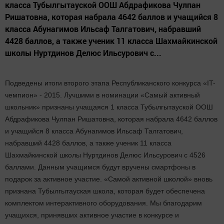
класса Тубылгытауской ООШ Абдрафикова Чулпан
Ришатовна, которая набрала 4642 баллов и учащийся 8
класса Абунагимов Ильсаф Талгатович, набравший
4428 баллов, а также ученик 11 класса Шахмайкинской
школы Нуртдинов Делюс Ильсурович с...
Подведены итоги второго этапа Республиканского конкурса «IT-
чемпион» - 2015. Лучшими в номинации «Самый активный
школьник» признаны учащаяся 1 класса Тубылгытауской ООШ
Абдрафикова Чулпан Ришатовна, которая набрала 4642 баллов
и учащийся 8 класса Абунагимов Ильсаф Талгатович,
набравший 4428 баллов, а также ученик 11 класса
Шахмайкинской школы Нуртдинов Делюс Ильсурович с 4526
баллами. Данным учащимся будут вручены смартфоны в
подарок за активное участие. «Самой активной школой» вновь
признана Тубылгытауская школа, которая будет обеспечена
комплектом интерактивного оборудования. Мы благодарим
учащихся, принявших активное участие в конкурсе и