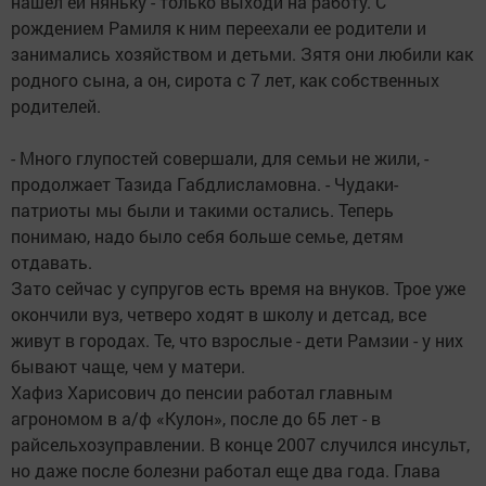
нашел ей няньку - только выходи на работу. С
рождением Рамиля к ним переехали ее родители и
занимались хозяйством и детьми. Зятя они любили как
родного сына, а он, сирота с 7 лет, как собственных
родителей.
- Много глупостей совершали, для семьи не жили, -
продолжает Тазида Габдлисламовна. - Чудаки-
патриоты мы были и такими остались. Теперь
понимаю, надо было себя больше семье, детям
отдавать.
Зато сейчас у супругов есть время на внуков. Трое уже
окончили вуз, четверо ходят в школу и детсад, все
живут в городах. Те, что взрослые - дети Рамзии - у них
бывают чаще, чем у матери.
Хафиз Харисович до пенсии работал главным
агрономом в а/ф «Кулон», после до 65 лет - в
райсельхозуправлении. В конце 2007 случился инсульт,
но даже после болезни работал еще два года. Глава