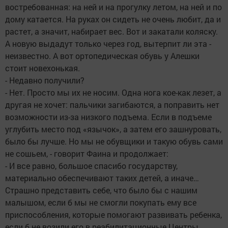
востребованная: на ней и на прогулку летом, на ней и по
дому катается. На руках он сидеть не очень любит, да и
растет, а значит, набирает вес. Вот и закатали коляску.
А новую выдадут только через год, вытерпит ли эта -
неизвестно. А вот ортопедическая обувь у Алешки
стоит новехонькая.
- Недавно получили?
- Нет. Просто мы их не носим. Одна нога кое-как лезет, а
другая не хочет: пальчики загибаются, а поправить нет
возможности из-за низкого подъема. Если в подъеме
углубить место под «язычок», а затем его зашнуровать,
было бы лучше. Но мы не обувщики и такую обувь сами
не сошьем, - говорит Фаина и продолжает:
- И все равно, большое спасибо государству,
материально обеспечивают таких детей, а иначе…
Страшно представить себе, что было бы с нашим
малышом, если б мы не смогли покупать ему все
приспособления, которые помогают развивать ребенка,
если б не возили его в реабилитационные Центры,