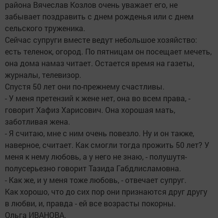
района Вячеслав Козлов очень уважает его, не
забывает поздравить с днем рожденья или с днем
сельского труженика.
Сейчас супруги вместе ведут небольшое хозяйство:
есть теленок, огород. По пятницам он посещает мечеть,
она дома намаз читает. Остается время на газеты,
журналы, телевизор.
Спустя 50 лет они по-прежнему счастливы.
- У меня претензий к жене нет, она во всем права, -
говорит Хафиз Харисович. Она хорошая мать,
заботливая жена.
- Я считаю, мне с ним очень повезло. Ну и он также,
наверное, считает. Как смогли тогда прожить 50 лет? У
меня к нему любовь, а у него не знаю, - полушутя-
полусерьезно говорит Тазида Габдлисламовна.
- Как же, и у меня тоже любовь, - отвечает супруг.
Как хорошо, что до сих пор они признаются друг другу
в любви, и, правда - ей все возрасты покорны.
Ольга ИВАНОВА.