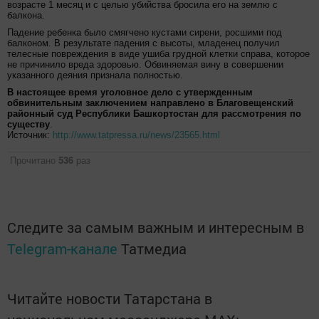
возрасте 1 месяц и с целью убийства бросила его на землю с
балкона.
Падение ребенка было смягчено кустами сирени, росшими под
балконом. В результате падения с высоты, младенец получил
телесные повреждения в виде ушиба грудной клетки справа, которое
не причинило вреда здоровью. Обвиняемая вину в совершении
указанного деяния признала полностью.
В настоящее время уголовное дело с утвержденным
обвинительным заключением направлено в Благовещенский
районный суд Республики Башкортостан для рассмотрения по
существу
.
Источник:
http://www.tatpressa.ru/news/23565.html
Прочитано
536
раз
Следите за самым важным и интересным в
Telegram-канале
Татмедиа
Читайте новости Татарстана в