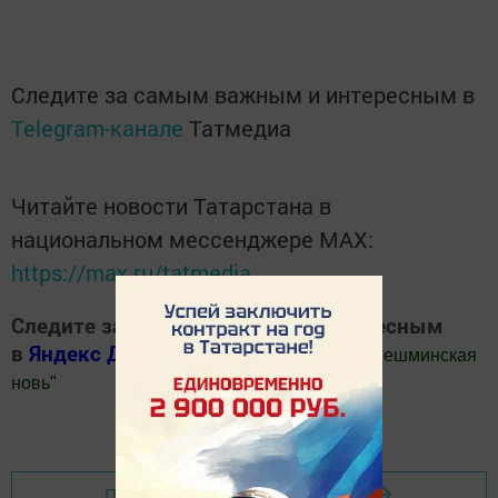
Следите за самым важным и интересным в
Telegram-канале
Татмедиа
Читайте новости Татарстана в
национальном мессенджере MАХ:
https://max.ru/tatmedia
Следите за самым важным и интересным
в
Яндекс Дзен
и
Телеграм канале
"
Шешминская
новь
"
Добавить Шешминскую новь в Яндекс.Новости
Перейти на страницу новости