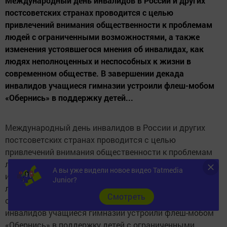
Международный день инвалидов в России и других
постсоветских странах проводится с целью
привлечений внимания общественности к проблемам
людей с ограниченными возможностями, а также
изменения устоявшегося мнения об инвалидах, как
людях неполноценных и неспособных к жизни в
современном обществе. В завершении декада
инвалидов учащиеся гимназии устроили флеш-мобом
«Обернись» в поддержку детей...
Международный день инвалидов в России и других
постсоветских странах проводится с целью
привлечений внимания общественности к проблемам
людей с ограниченными возможностями, а также
А вы уже видели новое видео Tatmedia
изменения устоявшегося мнения об инвалидах, как
Junior?
людях неполноценных и неспособных к жизни в
Cмотреть
современном обществе. В завершении декада
инвалидов учащиеся гимназии устроили флеш-мобом
«Обернись» в поддержку детей с ограниченными