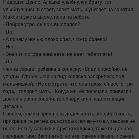
Подошел Денис. Алешка улыбнулся брату, тот,
улыбнувшись в ответ, зовет мать, и убегает на занятия.
Максим уже в школе, папа на работе.
- Доброе утро, сынок, выспался?
- Да.
- А почему ночью плохо спал, что-то болело?
- Нет.
- Значит, погода виновата: не дает тебе спать!
- Да.
Фаина сажает ребенка в коляску: «Сиди спокойно, не
упади». Старенькая на вид коляска заскрипела под
мальчишкой. «Не смотрите, что она такая, ей всего три
года, - говорит мать, - Когда мы ее получали, привезли
домой и распаковали, то обнаружили недостающие
детали».
Словом, самим пришлось доделывать, дорабатывать,
прикреплять ремешки, которых почему-то в упаковке не
было. Есть у Алешки и другая коляска, тоже выданная
государством бесплатно, но эта, самая легкая, и самая