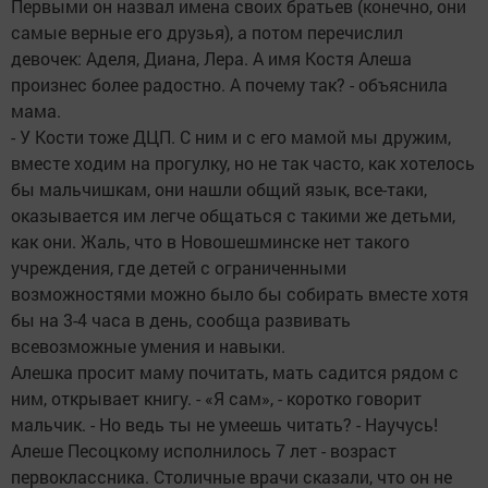
Первыми он назвал имена своих братьев (конечно, они
самые верные его друзья), а потом перечислил
девочек: Аделя, Диана, Лера. А имя Костя Алеша
произнес более радостно. А почему так? - объяснила
мама.
- У Кости тоже ДЦП. С ним и с его мамой мы дружим,
вместе ходим на прогулку, но не так часто, как хотелось
бы мальчишкам, они нашли общий язык, все-таки,
оказывается им легче общаться с такими же детьми,
как они. Жаль, что в Новошешминске нет такого
учреждения, где детей с ограниченными
возможностями можно было бы собирать вместе хотя
бы на 3-4 часа в день, сообща развивать
всевозможные умения и навыки.
Алешка просит маму почитать, мать садится рядом с
ним, открывает книгу. - «Я сам», - коротко говорит
мальчик. - Но ведь ты не умеешь читать? - Научусь!
Алеше Песоцкому исполнилось 7 лет - возраст
первоклассника. Столичные врачи сказали, что он не