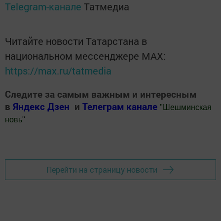
Telegram-канале
Татмедиа
Читайте новости Татарстана в
национальном мессенджере MАХ:
https://max.ru/tatmedia
Следите за самым важным и интересным
в
Яндекс Дзен
и
Телеграм канале
"
Шешминская
новь
"
Добавить Шешминскую новь в Яндекс.Новости
Перейти на страницу новости