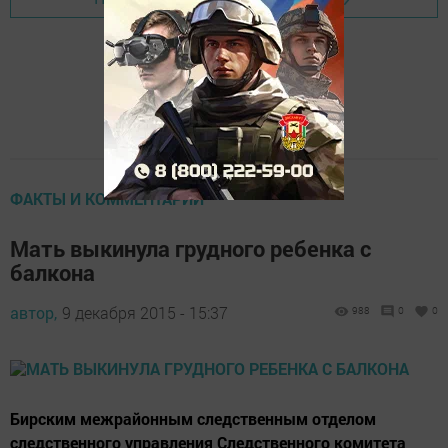
ФАКТЫ И КОММЕНТАРИИ
Мать выкинула грудного ребенка с
балкона
автор,
9 декабря 2015 - 15:37
988
0
0
Бирским межрайонным следственным отделом
следственного управления Следственного комитета