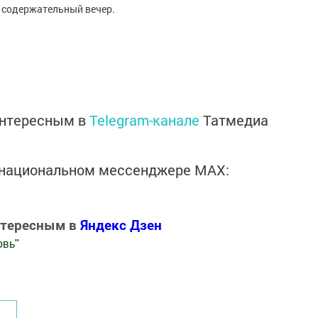
, содержательный вечер.
интересным в
Telegram-канале
Татмедиа
в национальном мессенджере MАХ:
нтересным в
Яндекс Дзен
овь
"
.Новости