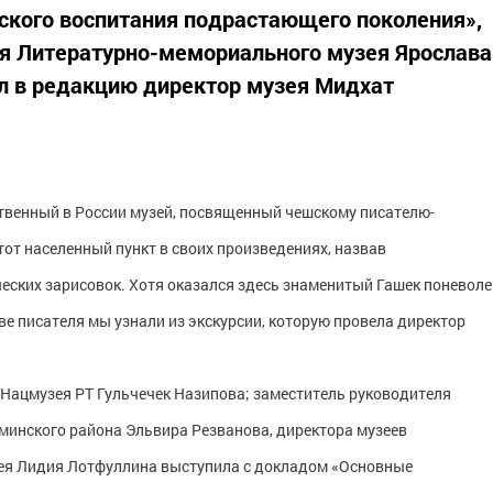
ского воспитания подрастающего поколения»,
ия Литературно-мемориального музея Ярослава
щил в редакцию директор музея Мидхат
ственный в России музей, посвященный чешскому писателю-
тот населенный пункт в своих произведениях, назвав
еских зарисовок. Хотя оказался здесь знаменитый Гашек поневоле
стве писателя мы узнали из экскурсии, которую провела директор
 Нацмузея РТ Гульчечек Назипова; заместитель руководителя
инского района Эльвира Резванова, директора музеев
зея Лидия Лотфуллина выступила с докладом «Основные