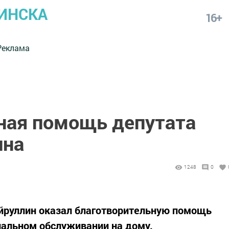
ИНСКА
16+
Реклама
ная помощь депутата
ина
1248
0
йруллин оказал благотворительную помощь
иальном обслуживании на дому.