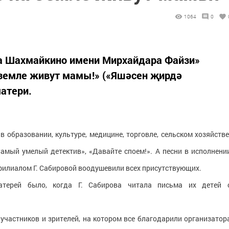
1064
0
ла Шахмайкино имени Мирхайдара Файзи»
 земле живут мамы!» («Яшәсен җирдә
атери.
 образовании, культуре, медицине, торговле, сельском хозяйстве
амый умелый детектив», «Давайте споем!». А песни в исполнени
филиалом Г. Сабировой воодушевили всех присутствующих.
терей было, когда Г. Сабирова читала письма их детей 
частников и зрителей, на котором все благодарили организатор