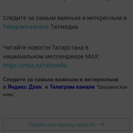
Следите за самым важным и интересным в
Telegram-канале
Татмедиа
Читайте новости Татарстана в
национальном мессенджере MАХ:
https://max.ru/tatmedia
Следите за самым важным и интересным
в
Яндекс Дзен
и
Телеграм канале
"
Шешминская
новь
"
Добавить Шешминскую новь в Яндекс.Новости
Перейти на страницу новости