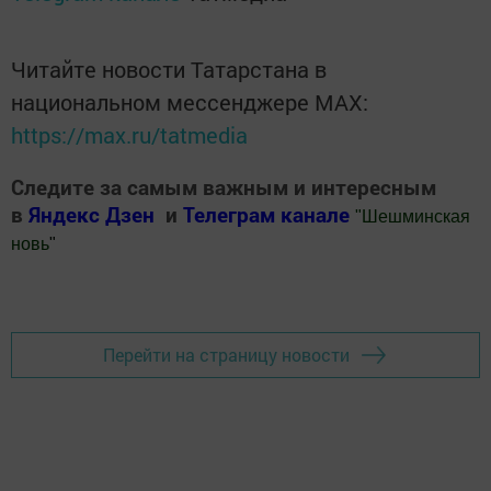
Читайте новости Татарстана в
национальном мессенджере MАХ:
https://max.ru/tatmedia
Следите за самым важным и интересным
в
Яндекс Дзен
и
Телеграм канале
"
Шешминская
новь
"
Добавить Шешминскую новь в Яндекс.Новости
Перейти на страницу новости