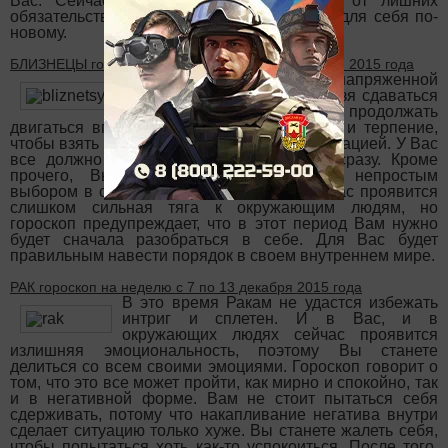
Вас. Сейчас Вы сможете освободиться от лишних
обязательств и откроете окружающий мир для себя по-
новому.
БЛИЗНЕЦЫ гороскоп на неделю с 7 по 13 декабря 2015 года
Эта неделя станет весьма напряженной
для Близнецов, но Вам нельзя сдаваться
и отступать. Вам необходимо продолжать
двигаться вперед, проявлять спокойствие и терпение,
чтобы взять верх над складывающейся ситуацией. У Вас
все должно получиться, но конечно, не сразу. Кроме
прочего, Вы можете оказаться перед непростым
выбором в своих личных отношениях. У Вас проявится
слишком сильная тяга к окружающим людям, но
гороскоп предупреждает, что в этот период Вам нужно
будет сначала разобраться в себе. Для Вас будет
правильным навести порядок в своем внутреннем мире.
РАК гороскоп на неделю с 7 по 13 декабря 2015 года
В это время Ракам не удастся избежать
интриг и сплетен. И в Вас, и в
окружающих людях сейчас проявится
излишняя эмоциональность, поэтому Вы станете
делиться со всем своими эмоциями. Гороскоп говорит о
том, что это все может пройти, как мирно и спокойно, так
и в негативной форме. Вам не стоит пытаться себя
сдерживать, потому что накапливание негатива внутри
сделает ситуацию только хуже. Вы станете жалеть себя,
чтобы попытаться хоть как-то успокоиться. После того,