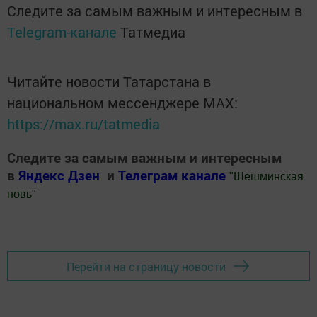
Следите за самым важным и интересным в
Telegram-канале
Татмедиа
Читайте новости Татарстана в
национальном мессенджере MАХ:
https://max.ru/tatmedia
Следите за самым важным и интересным
в
Яндекс Дзен
и
Телеграм канале
"
Шешминская
новь
"
Добавить Шешминскую новь в Яндекс.Новости
Перейти на страницу новости