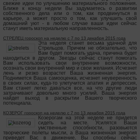
свежие идеи по улучшению материального положения.
Ближе к концу недели Вы задумаетесь о развитии
собственного дела или о том, как продвинуться в
карьере, а может просто о том, как улучшить свой
домашний уют - в любом случае ваши идеи сейчас
станут иметь материальную направленность.
СТРЕЛЕЦ гороскоп на неделю с 7 по 13 декабря 2015 года
Эта неделя станет весьма удачной для
Стрельцов. Причем не обязательно, что
Вам будет помогать удача, причина будет
находиться в другом. Звезды сейчас станут помогать
Вам использовать свои внутренние возможности,
осознать свои внутренний мир и свои желания. Исчезнет
лень и резко возрастет Ваша жизненная энергия.
Поднимется Ваша самооценка, исчезнет неуверенность
в своих силах, куда-то улетучится апатия и депрессия,
Вам станет легко даваться все, на что другие люди
затрачивают довольно много усилий. Ваша энергия
найдет выход в раскрытии Вашего творческого
потенциала.
КОЗЕРОГ гороскоп на неделю с 7 по 13 декабря 2015 года
Козерогам на этой неделе не придется
сидеть на месте. Усилятся Ваши
умственные способности, разовьются
творческие полеты мысли, а Ваша жизненная энергия
приведет Вас в движение. Вы способны сейчас