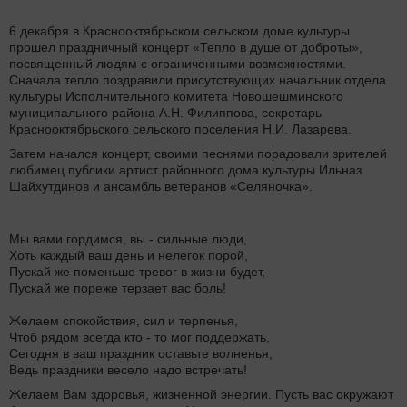
6 декабря в Краснооктябрьском сельском доме культуры
прошел праздничный концерт «Тепло в душе от доброты»,
посвященный людям с ограниченными возможностями.
Сначала тепло поздравили присутствующих начальник отдела
культуры Исполнительного комитета Новошешминского
муниципального района А.Н. Филиппова, секретарь
Краснооктябрьского сельского поселения Н.И. Лазарева.
Затем начался концерт, своими песнями порадовали зрителей
любимец публики артист районного дома культуры Ильназ
Шайхутдинов и ансамбль ветеранов «Селяночка».
Мы вами гордимся, вы - сильные люди,
Хоть каждый ваш день и нелегок порой,
Пускай же поменьше тревог в жизни будет,
Пускай же пореже терзает вас боль!
Желаем спокойствия, сил и терпенья,
Чтоб рядом всегда кто - то мог поддержать,
Сегодня в ваш праздник оставьте волненья,
Ведь праздники весело надо встречать!
Желаем Вам здоровья, жизненной энергии. Пусть вас окружают