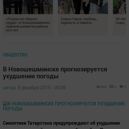
«Результат общего
Семья Героя: любовь,
95 лет 
труда»: в Новошешминске
верность и память
годы, э
оценили развитие района
за 5 лет
ОБЩЕСТВО
В Новошешминске прогнозируется
ухудшение погоды
автор,
6 декабря 2015 - 05:09
900
0
0
Синоптики Татарстана предупреждают об ухудшении