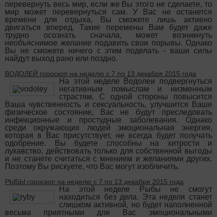
перевернуть весь мир, если же Вы этого не сделаете, то
мир может перевернуться сам. У Вас не останется
времени для отдыха, Вы сможете лишь активно
двигаться вперед. Такие перемены Вам будет даже
трудно осознать сначала, может возникнуть
необъяснимое желание подавить свои порывы. Однако
Вы не сможете ничего с этим поделать - ваши силы
найдут выход рано или поздно.
ВОДОЛЕЙ гороскоп на неделю с 7 по 13 декабря 2015 года
На этой неделе Водолеи подвергнуться
негативным помыслам и низменным
страстям. С одной стороны повысится
Ваша чувственность и сексуальность, улучшится Ваше
физическое состояние, Вас не будут преследовать
инфекционные и простудные заболевания. Однако
среди окружающих людей эмоциональная энергия,
которая в Вас присутствует, не всегда будет получать
одобрение. Вы будете способны на хитрости и
лукавство, действовать только для собственной выгоды
и не станете считаться с мнением и желаниями других.
Поэтому Вы рискуете, что Вас могут изобличить.
РЫБЫ гороскоп на неделю с 7 по 13 декабря 2015 года
На этой неделе Рыбы не смогут
находиться без дела. Эта неделя станет
слишком активной, но будет наполненной
весьма приятными для Вас эмоциональными