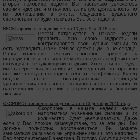
второй половине недели Вы настолько увлечетесь
своими идеями, что начнете активную деятельность по
их воплощению в жизнь. Ощущение душевного
спокойствия не будет покидать Вас всю неделю.
ВЕСЫ гороскоп на неделю с 7 по 13 декабря 2015 года
Весам потребуется в начале недели
проявить всю свою мудрость и
контролировать свои бурные эмоции, то
есть руководить Вами сейчас должен ум, а не сердце.
Ваши излишние эмоции способны привести к
неразумности и это вполне может создать конфликтные
ситуации с окружающими людьми. Хотя они не будут
иметь серьезных негативных последствий, но гороскоп
все же советует огородить себя от конфликтов. Конец
недели станет благоприятным периодом
уравновешивания своего эмоционального состояния и
налаживания отношений с окружающими и близкими
людьми.
СКОРПИОН гороскоп на неделю с 7 по 13 декабря 2015 года
Скорпионы в начале недели начнут
наполняться жизненными силами и их
количество будет увеличиваться. Даже
если у Вас плохое самочувствие, то за эти дни Вы
должны полностью восстановиться. Вы можете
заниматься физическими упражнениями и это наполнит
Вас дополнительной энергией. В голову будут приходить