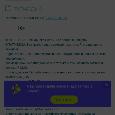
Телефон АО «ТАТМЕДИА»:
(843) 222 09 84
16+
© 2011 - 2026. Шешминская новь. Все права защищены.
© ТАТМЕДИА. Все материалы, размещенные на сайте, защищены
законом.
Перепечатка, воспроизведение и распространение в любом объеме
информации,
размещенной на сайте, возможна только с письменного согласия
редакций СМИ.
При поддержке Республиканского агентства по печати и массовым
коммуникациям.
Наименование СМИ: Шешминская новь
А вы уже видели новое видео Tatmedia
СМИ зарегистрировано Федеральной службой по надзору в сфере
Junior?
связи,
информационных технологий и массовых коммуникаций
Cмотреть
запись о регистрации СМИ ЭЛ № ФС 77 - 90148 от 07.10.2025
ФИО главного редактора: Мусин Азат Вализанович Email:
sheshminskaja-nov.dir@tatmedia.com
Адрес редакции: 423190, Российская Федерация, Республика