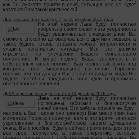
как Вы сможете прийти в себя, ситуация уже не будет
казаться Вам такой критической.
ЛЕВ гороскоп на неделю с 7 по 13 декабря 2015 года
На этой неделе Львы будут полностью
уверены в своих силах и эта уверенность
будет увеличиваться с каждым днем. Вы
сможете спокойно договариваться с другими людьми, а
также будете готовы отразить любые неприятности и
уладить негативные ситуации. Все это должно
отразиться на улучшении Вашего финансового
положения. В конце неделе Ваша уверенность в
собственных силах поможет Вам полностью взять под
контроль свое эмоциональное состояние. Гороскоп
говорит, что эти дни для Вас станут периодом, когда Вы
будете способны продвигать свои идеи и принимать
обоснованные решения.
ДЕВА гороскоп на неделю с 7 по 13 декабря 2015 года
Девы на этой недели будут полностью
поглощены заботами о благополучии
своей семьи. Эти заботы совсем не будут
напрягать Вас, так как они принесут Вам много приятных
моментов. Гороскоп советует вам в это время заняться
укреплением и благоустройством своего домашнего
очага. Вы способны будете сейчас применить для этого
все свое творчество, а также энергетику, которые
помогут справиться с любыми сложными задачами. Во