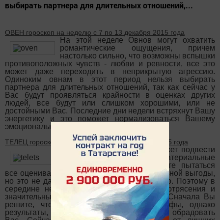
выбирать партнера для длительных отношений,...
ОВЕН гороскоп на неделю с 7 по 13 декабря 2015 года
На этой неделе Овнов могут охватить
романтические ощущения, причем
настолько сильно, что возможны вспышки
противоположных чувств - любви и ревности, все это
может даже переходить в неприкрытую агрессию.
Одиноким овнам в этот период нельзя выбирать
партнера для длительных отношений, так как сейчас у
Вас будут проявляться крайности в оценках других
людей, все будут или слишком хорошими, или не
достойными Вас. Последние дни недели встряхнут Вашу
энергетику и это поможет нормализоваться Вашему
эмоциональному состоянию.
ТЕЛЕЦ гороскоп на неделю с 7 по 13 декабря 2015 года
На этой неделе Тельцов может подвести
закрытость и углубление в материальные
стороны событий. Вы будете пытаться
все оценивать со стороны своей материальной выгоды,
но это не даст Вам сейчас ничего хорошего. Поэтому в
середине недели возможны серьезные потрясения и
значительные изменения в Вашей жизни. Сначала Вы
решите, что стоите на пороге катастрофы, однако
результаты, которые Вы увидите, должны обрадовать