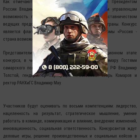
Как отмечают организаторы, конкурс инициирован Президентом
России Владимиром Путиным, чтобы дать молодым управленцам
возможность проявить себя и поработать под наставничеством
ведущих представителей бизнеса, власти и СМИ страны. Конкурс
является флагманским проектом открытой платформы «Россия -
страна возможностей».
Представители Татарстана, победившие в дистанционном этапе
конкурса, в числе 153 конкурсантов приедут в Самару. Гостями
самарского полуфинала станут советник Президента РФ Владимир
Толстой, гендиректор корпорации «Роскосмос» Игорь Комаров и
ректор РАНХиГС Владимир Мау.
Участников будут оценивать по восьми компетенциям: лидерство,
нацеленность на результат, стратегическое мышление, умение
работать в команде, коммуникация и влияние, внедрение изменений,
инновационность, социальная ответственность. Конкурсантов ждут
деловые игры, решение производственных и социальных кейсов в