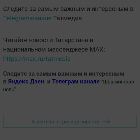
Следите за самым важным и интересным в
Telegram-канале
Татмедиа
Читайте новости Татарстана в
национальном мессенджере MАХ:
https://max.ru/tatmedia
Следите за самым важным и интересным
в
Яндекс Дзен
и
Телеграм канале
"
Шешминская
новь
"
Добавить Шешминскую новь в Яндекс.Новости
Перейти на страницу новости