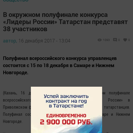
В окружном полуфинале конкурса
«Лидеры России» Татарстан представят
38 участников
автор,
16 декабря 2017 - 13:04
1093
0
0
Полуфинал всероссийского конкурса управленцев
состоится с 15 по 18 декабря в Самаре и Нижнем
Новгороде.
(Казань, 16 декабря, «Татар-информ»). В окружном полуфинале
всероссийского конкурса управленцев «Лидеры России» в
Приволжском федеральном округе примут участие 38 татарстанцев.
Полуфинал состоится с 15 по 18 декабря в Самаре и Нижнем
Новгороде.