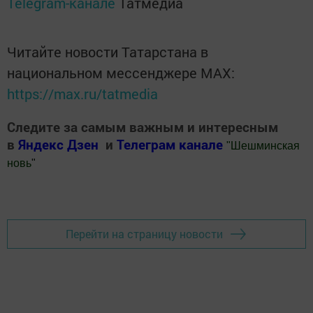
Telegram-канале
Татмедиа
Читайте новости Татарстана в
национальном мессенджере MАХ:
https://max.ru/tatmedia
Следите за самым важным и интересным
в
Яндекс Дзен
и
Телеграм канале
"
Шешминская
новь
"
Добавить Шешминскую новь в Яндекс.Новости
Перейти на страницу новости