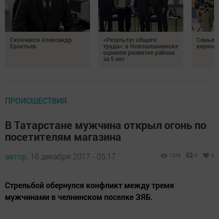
Скончался Александр
«Результат общего
Семья Г
Еронтьев
труда»: в Новошешминске
верност
оценили развитие района
за 5 лет
ПРОИСШЕСТВИЯ
В Татарстане мужчина открыл огонь по
посетителям магазина
автор,
16 декабря 2017 - 05:17
1209
0
0
Стрельбой обернулся конфликт между тремя
мужчинами в челнинском поселке ЗЯБ.