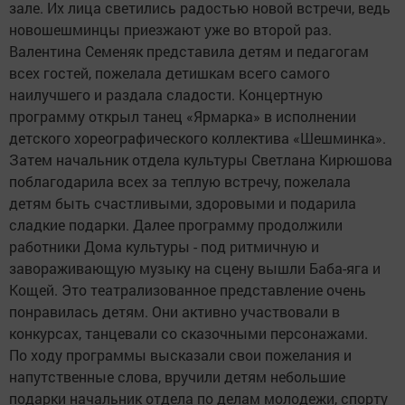
зале. Их лица светились радостью новой встречи, ведь
новошешминцы приезжают уже во второй раз.
Валентина Семеняк представила детям и педагогам
всех гостей, пожелала детишкам всего самого
наилучшего и раздала сладости. Концертную
программу открыл танец «Ярмарка» в исполнении
детского хореографического коллектива «Шешминка».
Затем начальник отдела культуры Светлана Кирюшова
поблагодарила всех за теплую встречу, пожелала
детям быть счастливыми, здоровыми и подарила
сладкие подарки. Далее программу продолжили
работники Дома культуры - под ритмичную и
завораживающую музыку на сцену вышли Баба-яга и
Кощей. Это театрализованное представление очень
понравилась детям. Они активно участвовали в
конкурсах, танцевали со сказочными персонажами.
По ходу программы высказали свои пожелания и
напутственные слова, вручили детям небольшие
подарки начальник отдела по делам молодежи, спорту