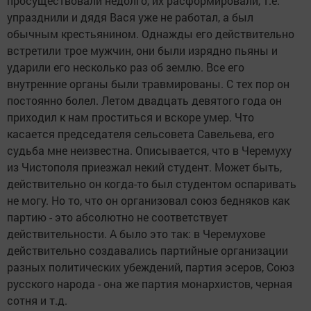
просуществовали недолго, их расформировали, т.е.
упразднили и дядя Вася уже не работал, а был
обычным крестьянином. Однажды его действительно
встретили трое мужчин, они были изрядно пьяны и
ударили его несколько раз об землю. Все его
внутренние органы были травмированы. С тех пор он
постоянно болел. Летом двадцать девятого года он
приходил к нам проститься и вскоре умер. Что
касается председателя сельсовета Савельева, его
судьба мне неизвестна. Описывается, что в Черемуху
из Чистополя приезжал некий студент. Может быть,
действительно он когда-то был студентом оспаривать
не могу. Но то, что он организовал союз бедняков как
партию - это абсолютно не соответствует
действительности. А было это так: в Черемухове
действительно создавались партийные организации
разных политических убеждений, партия эсеров, Союз
русского народа - она же партия монархистов, черная
сотня и т.д.