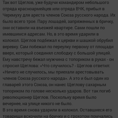
Так вот Щеглов, уже будучи командиром небольшого
отряда красноармейцев или отряда ВЧК, прибыл в
Черемуху для ареста членов Союза русского народа. Их
было всего трое. Пару лошадей, запряженных в бричку,
они оставили на въезжей квартире. Сами пошли по
имевшимся адресам. Но, в это время ударили в
колокол. Щеглов подбежал к церкви и шашкой обрубил
веревку. Сам побежал по переулку первому от площади
вверх, который соединял слободку с большой улицей.
Ему навстречу бежал мужчина с топориком в руках - он
спросил Щеглова: «Что случилось? - Щеглов ответил:
«Ничего не случилось, мы приехали арестовывать
членов Союза русского народа». А это и был один из
главарей этого Союза, он нанес Щеглову сахарным
топориком по голове несколько ударов. Вот так погиб
революционер Щеглов. Поскольку время было
вечернее, на улице никого не было.
В это время снова ударили в колокол. Оставшиеся его
товарищи вскочили на бричку и с грохотом помчались