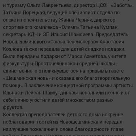
и туризму Ольга Лаврентьева, директор ЦСОН «Забота»
Татьяна Порецкая, ведущий специалист отдела по
опеке и попечительству Жанна Черняк, директор
спортивного комплекса «Олимп» Татьяна Кумпан,
секретарь КДН и ЗП Ильсия Шамсиева. Председатель
Новошешминского «Союза пенсионеров» Анастасия
Козлова также передала для детей сладкие подарки.
Были переданы подарки от Марса Ахметова, учителя
физкультуры Просточелнинской средней школы -
единственного откликнувшегося на призыв в газете
«Шешминская новь» и оказавшего благотворительную
помощь. В заключение концертной программы артисты
Ильназ и Лейсан Шайхутдиновы исполнили песню и от
себя лично угостили детей множеством разных
фруктов.
Коллектив преподавателей детского дома искренне
поблагодарил гостей из Новошешминска и передал
наилучшие пожелания и слова благодарности главе