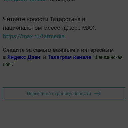
Читайте новости Татарстана в
национальном мессенджере MАХ:
https://max.ru/tatmedia
Следите за самым важным и интересным
в
Яндекс Дзен
и
Телеграм канале
"
Шешминская
новь
"
Добавить Шешминскую новь в Яндекс.Новости
Перейти на страницу новости