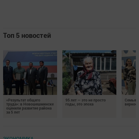
Топ 5 новостей
«Результат общего
95 лет — это не просто
Семья Г
труда»: в Новошешминске
годы, это эпоха
верност
оценили развитие района
за 5 лет
ЭКОНОМИКА