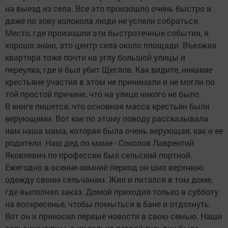
на выезд из села. Все это произошло очень быстро и
даже по зову колокола люди не успели собраться.
Место, где произошли эти быстротечные события, я
хорошо знаю, это центр села около площади. Въезжая
квартира тоже почти на углу большой улицы и
переулка, где и был убит Щеглов. Как видите, никакие
крестьяне участия в этом не принимали и не могли по
той простой причине, что на улице никого не было.
В книге пишется, что основная масса крестьян были
верующими. Вот как по этому поводу рассказывала
нам наша мама, которая была очень верующая, как и ее
родители. Наш дед по маме - Соколов Лаврентий
Яковлевич по профессии был сельский портной.
Ежегодно в осенне-зимний период он шил верхнюю
одежду своим сельчанам. Жил и питался в том доме,
где выполнял заказ. Домой приходил только в субботу
на воскресенье, чтобы помыться в бане и отдохнуть.
Вот он и приносил первые новости в свою семью. Наши