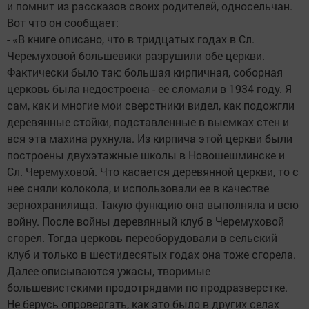
и помнит из рассказов своих родителей, односельчан.
Вот что он сообщает:
- «В книге описано, что в тридцатых годах в Сл.
Черемуховой большевики разрушили обе церкви.
Фактически было так: большая кирпичная, соборная
церковь была недостроена - ее сломали в 1934 году. Я
сам, как и многие мои сверстники видел, как подожгли
деревянные стойки, подставленные в выемках стен и
вся эта махина рухнула. Из кирпича этой церкви были
построены двухэтажные школы в Новошешминске и
Сл. Черемуховой. Что касается деревянной церкви, то с
нее сняли колокола, и использовали ее в качестве
зернохранилища. Такую функцию она выполняла и всю
войну. После войны деревянный клуб в Черемуховой
сгорел. Тогда церковь переоборудовали в сельский
клуб и только в шестидесятых годах она тоже сгорела.
Далее описываются ужасы, творимые
большевистскими продотрядами по продразверстке.
Не берусь опровергать, как это было в других селах