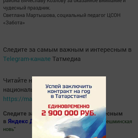
района Вячеславу Козлову за оказанное внимание и
чудесный праздник.
Светлана Мартышова, социальный педагог ЦСОН
«Забота»
Следите за самым важным и интересным в
Telegram-канале
Татмедиа
Читайте новости Татарстана в
национальном мессенджере MАХ:
https://max.ru/tatmedia
Следите за самым важным и интересным
в
Яндекс Дзен
и
Телеграм канале
"
Шешминская
новь
"