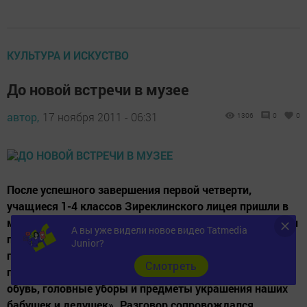
КУЛЬТУРА И ИСКУСТВО
До новой встречи в музее
автор,
17 ноября 2011 - 06:31
1306
0
0
После успешного завершения первой четверти,
учащиеся 1-4 классов Зиреклинского лицея пришли в
музей на традиционный праздник - урок-экскурсию. Он
А вы уже видели новое видео Tatmedia
получился как бы продолжением Праздника урожая,
Junior?
проведенного 31 октября в лицее. Учащимся
Cмотреть
предложили совершить экскурсию по теме: «Одежда,
обувь, головные уборы и предметы украшения наших
бабушек и дедушек». Разговор сопровождался