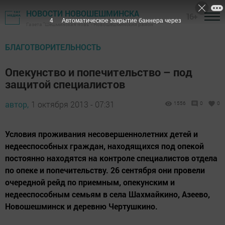
НОВОСТИ НОВОШЕШМИНСКА
16+
3
Автоматическое закрытие баннера через
Газета "Шешминская новь" - Новошешминский район
БЛАГОТВОРИТЕЛЬНОСТЬ
Опекунство и попечительство – под
защитой специалистов
автор,
1 октября 2013 - 07:31
1556
0
0
Условия проживания несовершеннолетних детей и
недееспособных граждан, находящихся под опекой
постоянно находятся на контроле специалистов отдела
по опеке и попечительству. 26 сентября они провели
очередной рейд по приемным, опекунским и
недееспособным семьям в села Шахмайкино, Азеево,
Новошешминск и деревню Чертушкино.