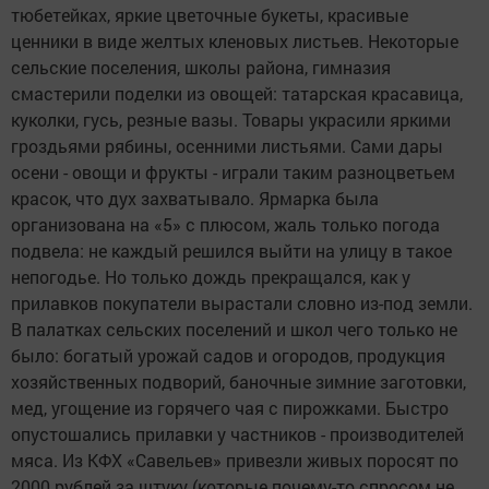
тюбетейках, яркие цветочные букеты, красивые
ценники в виде желтых кленовых листьев. Некоторые
сельские поселения, школы района, гимназия
смастерили поделки из овощей: татарская красавица,
куколки, гусь, резные вазы. Товары украсили яркими
гроздьями рябины, осенними листьями. Сами дары
осени - овощи и фрукты - играли таким разноцветьем
красок, что дух захватывало. Ярмарка была
организована на «5» с плюсом, жаль только погода
подвела: не каждый решился выйти на улицу в такое
непогодье. Но только дождь прекращался, как у
прилавков покупатели вырастали словно из-под земли.
В палатках сельских поселений и школ чего только не
было: богатый урожай садов и огородов, продукция
хозяйственных подворий, баночные зимние заготовки,
мед, угощение из горячего чая с пирожками. Быстро
опустошались прилавки у частников - производителей
мяса. Из КФХ «Савельев» привезли живых поросят по
2000 рублей за штуку (которые почему-то спросом не