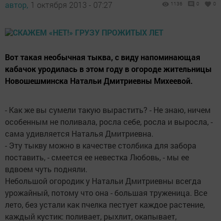
автор,
1 октября 2013 - 07:27
1136
0
0
Вот такая необычная тыква, с виду напоминающая
кабачок уродилась в этом году в огороде жительницы
Новошешминска Натальи Дмитриевны Михеевой.
- Как же вы сумели такую вырастить? - Не знаю, ничем
особенным не поливала, росла себе, росла и выросла, -
сама удивляется Наталья Дмитриевна.
- Эту тыкву можно в качестве столбика для забора
поставить, - смеется ее невестка Любовь, - мы ее
вдвоем чуть подняли.
Небольшой огородик у Натальи Дмитриевны всегда
урожайный, потому что она - большая труженица. Все
лето, без устали как пчелка пестует каждое растение,
каждый кустик: поливает, рыхлит, окапывает,