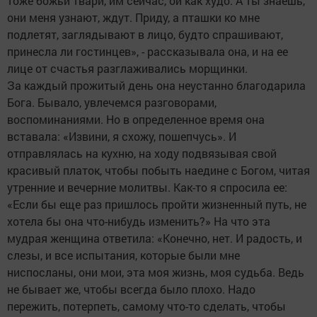
тоже божьи твари, им сейчас, ой как худо. А ты знаешь,
они меня узнают, ждут. Приду, а пташки ко мне
подлетят, заглядывают в лицо, будто спрашивают,
принесла ли гостинцев», - рассказывала она, и на ее
лице от счастья разглаживались морщинки.
За каждый прожитый день она неустанно благодарила
Бога. Бывало, увлечемся разговорами,
воспоминаниями. Но в определенное время она
вставала: «Извини, я схожу, пошепчусь». И
отправлялась на кухню, на ходу подвязывая свой
красивый платок, чтобы побыть наедине с Богом, читая
утренние и вечерние молитвы. Как-то я спросила ее:
«Если бы еще раз пришлось пройти жизненный путь, не
хотела бы она что-нибудь изменить?» На что эта
мудрая женщина ответила: «Конечно, нет. И радость, и
слезы, и все испытания, которые были мне
ниспосланы, они мои, эта моя жизнь, моя судьба. Ведь
не бывает же, чтобы всегда было плохо. Надо
пережить, потерпеть, самому что-то сделать, чтобы