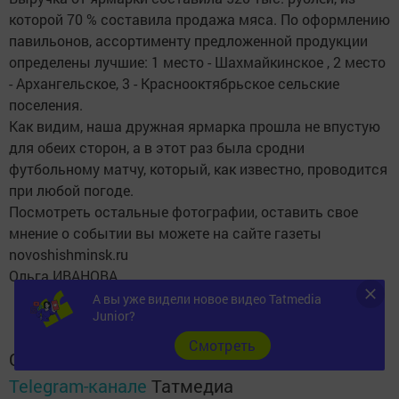
которой 70 % составила продажа мяса. По оформлению
павильонов, ассортименту предложенной продукции
определены лучшие: 1 место - Шахмайкинское , 2 место
- Архангельское, 3 - Краснооктябрьское сельские
поселения.
Как видим, наша дружная ярмарка прошла не впустую
для обеих сторон, а в этот раз была сродни
футбольному матчу, который, как известно, проводится
при любой погоде.
Посмотреть остальные фотографии, оставить свое
мнение о событии вы можете на сайте газеты
novoshishminsk.ru
Ольга ИВАНОВА.
А вы уже видели новое видео Tatmedia
Junior?
Cмотреть
Следите за самым важным и интересным в
Telegram-канале
Татмедиа