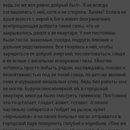
ведь он же все равно добрый был». Я не всегда
соглашалась с ней, хотя и не спорила. Зачем? Если в ее
душе вместе с верой в Бога живет безграничная,
всепрощающая доброта такой силы, что не
закрывались двери в ее квартире. У нее постоянно
были гости: знакомые, соседи, подруги, близкие и
дальние родственники. Все тянулись к ней, чтобы
зарядиться ее доброй энергией, посоветоваться, глядя
в ее ясные с веселыми искорками глаза. Многим
хотелось просто побыть рядом, наслаждаясь покоем и
безмятежностью под ее тихий говор, по-детски звонкий
смех и шуршание вязальных спиц. Ведь без работы она
не могла. Будучи пенсионеркой, ей, в городской
квартире, некогда было смотреть телевизор. Постоянно
что-то штопает, гладит, вяжет, готовит. А зимой
частенько соберется и пойдет на рынок, купит
«зернышков» и на своих больных ногах отправится в
городской парк покормить голубей и воробьев. «Они же