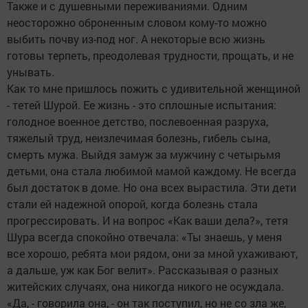
Также и с душевными переживаниями. Одним
неосторожно оброненным словом кому-то можно
выбить почву из-под ног. А некоторые всю жизнь
готовы терпеть, преодолевая трудности, прощать, и не
унывать.
Как то мне пришлось пожить с удивительной женщиной
- тетей Шурой. Ее жизнь - это сплошные испытания:
голодное военное детство, послевоенная разруха,
тяжелый труд, неизлечимая болезнь, гибель сына,
смерть мужа. Выйдя замуж за мужчину с четырьмя
детьми, она стала любимой мамой каждому. Не всегда
был достаток в доме. Но она всех вырастила. Эти дети
стали ей надежной опорой, когда болезнь стала
прогрессировать. И на вопрос «Как ваши дела?», тетя
Шура всегда спокойно отвечала: «Ты знаешь, у меня
все хорошо, ребята мои рядом, они за мной ухаживают,
а дальше, уж как Бог велит». Рассказывая о разных
житейских случаях, она никогда никого не осуждала.
«Да, - говорила она, - он так поступил, но не со зла же,