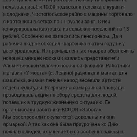
пользовались), к 10.00 подъехали тележка с курами-
молодками. Чистопольское райпо с машины торговало
с картошкой в сетках по 11 рублей за кг. С ней
конкурировала картошка из сельских поселений по 13
рублей. Особенно ею запасались пенсионеры. Да и
рабочий люд не обходил - картошка в этом году не у
всех уродилась. Из промышленных товаров обеспечить
новошешминцев носками взялись представители
Альметьевской чулочно-носочной фабрики. Работники
магазин «У моста» (с. Ленино) разжигали мангал для
шашлыка, живым пением народ веселили артисты
отдела культуры. Впервые на ярмарочной площади
проводилась акция по сбору средств для людей,
попавших в трудную жизненную ситуацию. Ее
организовали работники КСЦОН «Забота».
Мы расспросили покупателей, довольны ли они
ярмаркой. А так как она была приурочена ко Дню
пожилых людей, их мнение было особенно важным.