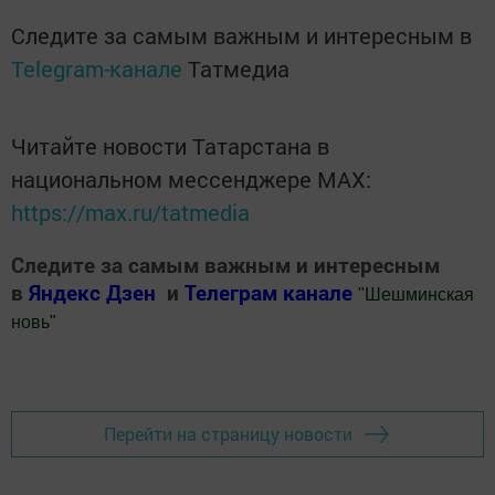
Следите за самым важным и интересным в
Telegram-канале
Татмедиа
Читайте новости Татарстана в
национальном мессенджере MАХ:
https://max.ru/tatmedia
Следите за самым важным и интересным
в
Яндекс Дзен
и
Телеграм канале
"
Шешминская
новь
"
Добавить Шешминскую новь в Яндекс.Новости
Перейти на страницу новости