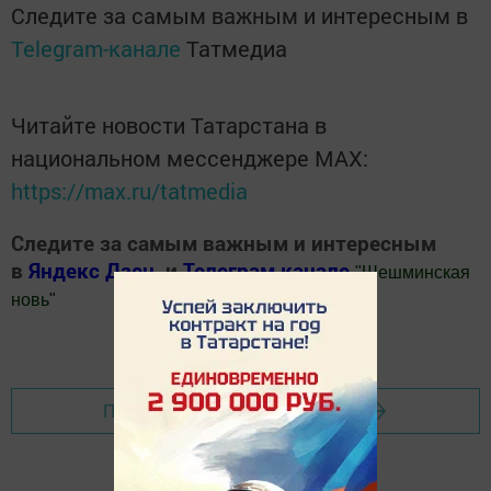
Следите за самым важным и интересным в
Telegram-канале
Татмедиа
Читайте новости Татарстана в
национальном мессенджере MАХ:
https://max.ru/tatmedia
Следите за самым важным и интересным
в
Яндекс Дзен
и
Телеграм канале
"
Шешминская
новь
"
Добавить Шешминскую новь в Яндекс.Новости
Перейти на страницу новости