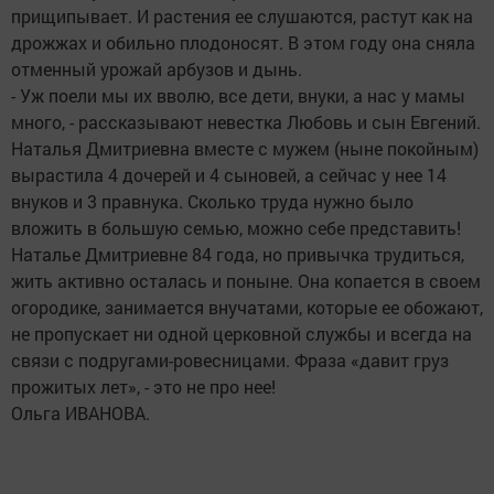
прищипывает. И растения ее слушаются, растут как на
дрожжах и обильно плодоносят. В этом году она сняла
отменный урожай арбузов и дынь.
- Уж поели мы их вволю, все дети, внуки, а нас у мамы
много, - рассказывают невестка Любовь и сын Евгений.
Наталья Дмитриевна вместе с мужем (ныне покойным)
вырастила 4 дочерей и 4 сыновей, а сейчас у нее 14
внуков и 3 правнука. Сколько труда нужно было
вложить в большую семью, можно себе представить!
Наталье Дмитриевне 84 года, но привычка трудиться,
жить активно осталась и поныне. Она копается в своем
огородике, занимается внучатами, которые ее обожают,
не пропускает ни одной церковной службы и всегда на
связи с подругами-ровесницами. Фраза «давит груз
прожитых лет», - это не про нее!
Ольга ИВАНОВА.