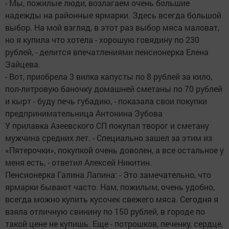
- Мы, пожилые люди, возлагаем очень большие
надежды на районные ярмарки. Здесь всегда большой
выбор. На мой взгляд, в этот раз выбор мяса маловат,
но я купила что хотела - хорошую говядину по 230
рублей, - делится впечатлениями пенсионерка Елена
Зайцева.
- Вот, приобрела 3 вилка капусты по 8 рублей за кило,
пол-литровую баночку домашней сметаны по 70 рублей
и кырт - буду печь губадию, - показала свои покупки
предпринимательница Антонина Зубова
У прилавка Азеевского СП покупал творог и сметану
мужчина средних лет. - Специально зашел за этим из
«Пятерочки», покупкой очень доволен, а все остальное у
меня есть, - ответил Алексей Никитин.
Пенсионерка Галина Лапина: - Это замечательно, что
ярмарки бывают часто. Нам, пожилым, очень удобно,
всегда можно купить кусочек свежего мяса. Сегодня я
взяла отличную свинину по 150 рублей, в городе по
такой цене не купишь. Еще - потрошков, печенку, сердце,