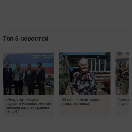
Топ 5 новостей
«Результат общего
95 лет — это не просто
Семья Г
труда»: в Новошешминске
годы, это эпоха
верност
оценили развитие района
за 5 лет