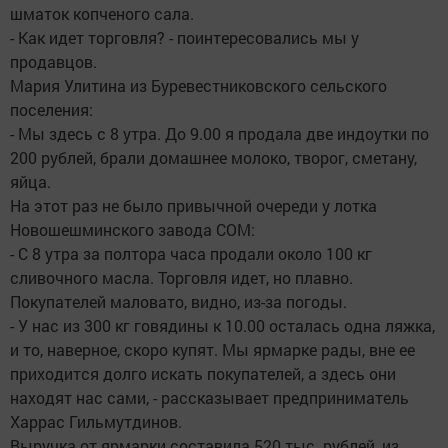
шматок копченого сала.
- Как идет торговля? - поинтересовались мы у
продавцов.
Мария Улитина из Буревестниковского сельского
поселения:
- Мы здесь с 8 утра. До 9.00 я продала две индоутки по
200 рублей, брали домашнее молоко, творог, сметану,
яйца.
На этот раз не было привычной очереди у лотка
Новошешминского завода СОМ:
- С 8 утра за полтора часа продали около 100 кг
сливочного масла. Торговля идет, но плавно.
Покупателей маловато, видно, из-за погоды.
- У нас из 300 кг говядины к 10.00 осталась одна ляжка,
и то, наверное, скоро купят. Мы ярмарке рады, вне ее
приходится долго искать покупателей, а здесь они
находят нас сами, - рассказывает предприниматель
Харрас Гильмутдинов.
Выручка от ярмарки составила 520 тыс. рублей, из