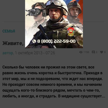
СЕМЬЯ
Живите, люди!
автор,
1 октября 2013 - 07:26
1150
0
0
Сколько бы человек ни прожил на этом свете, все
равно жизнь очень коротка и быстротечна. Приходя в
этот мир, мы и не подозреваем, что ждет нас впереди.
Но проходит совсем немного времени, и мы начинаем
ощущать кого-то близкого рядом, мечтать о чем-то,
любить, а иногда, и страдать. В медицине существует...