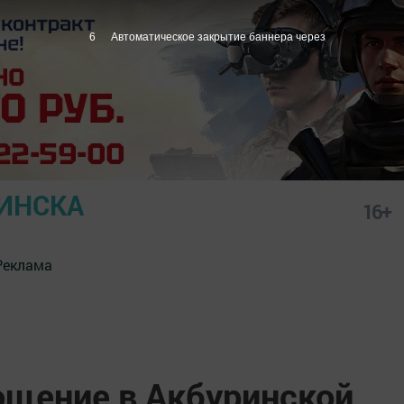
5
Автоматическое закрытие баннера через
ИНСКА
16+
Реклама
ощение в Акбуринской