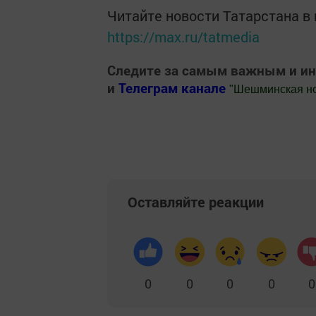
Читайте новости Татарстана 
https://max.ru/tatmedia
Следите за самым важным и и
и
Телеграм канале
"
Шешминская н
Добавить Шешминскую новь в Яндекс
Оставляйте реакции
0
0
0
0
0