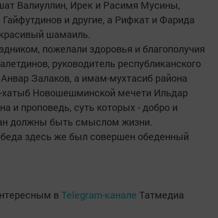
ишат Валиуллин, Ирек и Расимя Мусины,
Гайфутдинов и другие, а Рифкат и Фарида
красивый шамаиль.
здником, пожелали здоровья и благополучия
алетдинов, руководитель республиканского
Анвар Залаков, а имам-мухтасиб района
м-хатыб Новошешминской мечети Ильдар
а и проповедь, суть которых - добро и
ан должны быть смыслом жизни.
обеда здесь же был совершен обеденный
интересным в
Telegram-канале
Татмедиа