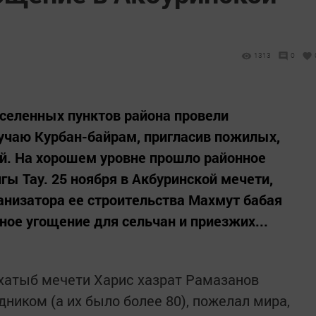
1313
0
аселенных пунктов района провели
учаю Курбан-байрам, пригласив пожилых,
ей. На хорошем уровне прошло районное
ы Тау. 25 ноября в Акбуринской мечети,
анизатора ее строительства Махмут бабая
ное угощение для сельчан и приезжих...
хатыб мечети Харис хазрат Рамазанов
ником (а их было более 80), пожелал мира,