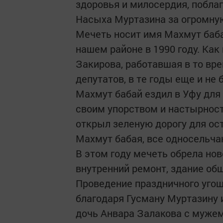
здоровья и милосердия, побла
Насыха Муртазина за огромную
Мечеть носит имя Махмут баба
нашем районе в 1990 году. Ка
Закирова, работавшая в то вр
депутатов, в те годы еще и не
Махмут бабай ездил в Уфу дл
своим упорством и настырност
открыл зеленую дорогу для ос
Махмут бабая, все односельчан
В этом году мечеть обрела нов
внутренний ремонт, здание обш
Проведение праздничного угощ
благодаря Гусману Муртазину 
дочь Анвара Залакова с мужем)