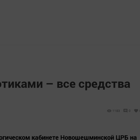
отиками – все средства
1183
0
логическом кабинете Новошешминской ЦРБ на