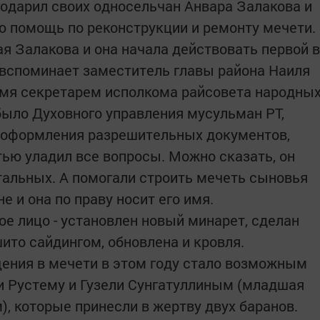
годарил своих односельчан Анвара Залакова и
 помощь по реконструкции и ремонту мечети.
я Залакова и она начала действовать первой в
к вспоминает заместитель главы района Наиля
емя секретарем исполкома райсовета народны
 было Духовного управления мусульман РТ,
я оформления разрешительных документов,
ью уладил все вопросы. Можно сказать, он
тальных. А помогали строить мечеть сыновья
е и она по праву носит его имя.
ое лицо - установлен новый минарет, сделан
ито сайдингом, обновлена и кровля.
ения в мечети в этом году стало возможным
и Рустему и Гузели Сунгатуллиным (младшая
, которые принесли в жертву двух баранов.