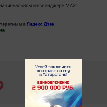
в национальном мессенджере MАХ:
нтересным в
Яндекс Дзен
овь
"
.Новости