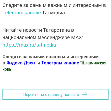
Следите за самым важным и интересным в
Telegram-канале
Татмедиа
Читайте новости Татарстана в
национальном мессенджере MАХ:
https://max.ru/tatmedia
Следите за самым важным и интересным
в
Яндекс Дзен
и
Телеграм канале
"
Шешминская
новь
"
Добавить Шешминскую новь в Яндекс.Новости
Перейти на страницу новости