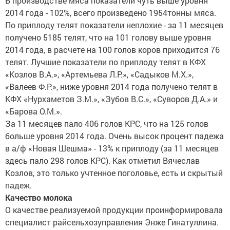
В производстве мяса показатели чуть выше уровня
2014 года - 102%, всего произведено 1954тонны мяса.
По приплоду телят показатели неплохие - за 11 месяцев
получено 5185 телят, что на 101 голову выше уровня
2014 года, в расчете на 100 голов коров приходится 76
телят. Лучшие показатели по приплоду телят в КФХ
«Козлов В.А.», «Артемьева Л.Р.», «Садыков М.Х.»,
«Валеев Ф.Р.», ниже уровня 2014 года получено телят в
КФХ «Нурхаметов З.М.», «Зубов В.С.», «Суворов Д.А.» и
«Барова О.М.».
За 11 месяцев пало 406 голов КРС, что на 125 голов
больше уровня 2014 года. Очень высок процент падежа
в а/ф «Новая Шешма» - 13% к приплоду (за 11 месяцев
здесь пало 298 голов КРС). Как отметил Вячеслав
Козлов, это только учтенное поголовье, есть и скрытый
падеж.
Качество молока
О качестве реализуемой продукции проинформировала
специалист райсельхозуправления Энже Гинатуллина.