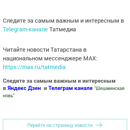
Следите за самым важным и интересным в
Telegram-канале
Татмедиа
Читайте новости Татарстана в
национальном мессенджере MАХ:
https://max.ru/tatmedia
Следите за самым важным и интересным
в
Яндекс Дзен
и
Телеграм канале
"
Шешминская
новь
"
Добавить Шешминскую новь в Яндекс.Новости
Перейти на страницу новости