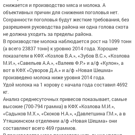
снижается и производство мяса и молока. А
объективных причин для снижения поголовья нет.
Сохранности поголовья будут жесткие требования, без
разрешения руководства района ни одна голова скота
не должна уходить за пределы района.
В производстве молока наблюдается рост на 1099 тонн
(а всего 23837 тонн) к уровню 2014 года. Хорошие
показатели в КФХ «Козлов В.А.», «Зубов В.С.», «Козлова
М.И.», «Савельев А.А.», «Валеев Ф.Р.» и а/ф «Кулон», а
вот в КФХ «Суворов Д.А.» и а/ф «Новая Шешма»
произведено молока ниже уровня 2014 года.
Удой молока на 1 корову с начала года составил 4692
кг.
Анализ среднесуточных привесов показывает, самые
высокие (700-794 грамма) в КФХ «Козлова М.И.»,
«Садыков М.Х.», «Скоков Н.А.», «Давлетшина Г.М.», а в
Утяшкинском отделении а/ф «Новая Шешма» они
составляют всего 469 граммов.