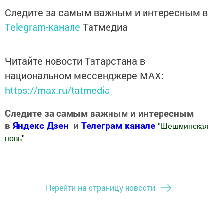
Следите за самым важным и интересным в
Telegram-канале
Татмедиа
Читайте новости Татарстана в
национальном мессенджере MАХ:
https://max.ru/tatmedia
Следите за самым важным и интересным
в
Яндекс Дзен
и
Телеграм канале
"
Шешминская
новь
"
Добавить Шешминскую новь в Яндекс.Новости
Перейти на страницу новости