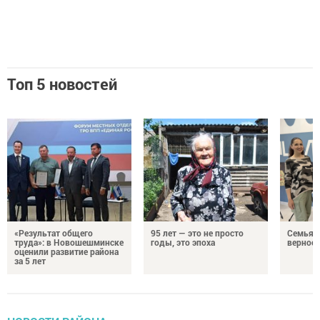
Топ 5 новостей
«Результат общего
95 лет — это не просто
Семья Г
труда»: в Новошешминске
годы, это эпоха
верност
оценили развитие района
за 5 лет