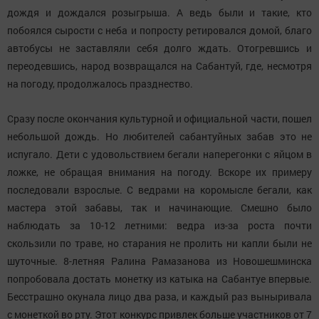
дождя и дождался розыгрыша. А ведь были и такие, кто
побоялся сырости с неба и попросту ретировался домой, благо
автобусы не заставляли себя долго ждать. Отогревшись и
переодевшись, народ возвращался на Сабантуй, где, несмотря
на погоду, продолжалось празднество.
Сразу после окончания культурной и официальной части, пошел
небольшой дождь. Но любителей сабантуйных забав это не
испугало. Дети с удовольствием бегали наперегонки с яйцом в
ложке, не обращая внимания на погоду. Вскоре их примеру
последовали взрослые. С ведрами на коромысле бегали, как
мастера этой забавы, так и начинающие. Смешно было
наблюдать за 10-12 летними: ведра из-за роста почти
скользили по траве, но старания не пролить ни капли были не
шуточные. 8-летняя Ралина Рамазанова из Новошешминска
попробовала достать монетку из катыка на Сабантуе впервые.
Бесстрашно окунала лицо два раза, и каждый раз выныривала
с монеткой во рту. Этот конкурс привлек больше участников от 7