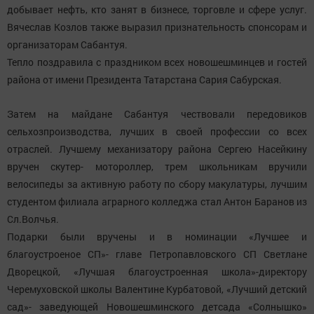
добывает нефть, кто занят в бизнесе, торговле и сфере услуг.
Вячеслав Козлов также выразил признательность спонсорам и
организаторам Сабантуя.
Тепло поздравила с праздником всех новошешминцев и гостей
района от имени Президента Татарстана Сария Сабурская.
Затем на майдане Сабантуя чествовали передовиков
сельхозпроизводства, лучших в своей профессии со всех
отраслей. Лучшему механизатору района Сергею Насейкину
вручен скутер- мотороллер, трем школьникам вручили
велосипеды за активную работу по сбору макулатуры, лучшим
студентом филиала аграрного колледжа стал Антон Баранов из
Сл.Волчья.
Подарки были вручены и в номинации «Лучшее и
благоустроеное СП»- главе Петропавловского СП Светлане
Дворецкой, «Лучшая благоустроенная школа»-директору
Черемуховской школы Валентине Курбатовой, «Лучший детский
сад»- заведующей Новошешминского детсада «Солнышко»