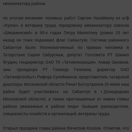
механизатору района
по итогам весеннее- полевых работ Сергею Насейкину из а/ф
«Кулон» и ветерану труда, передовому механизатору
совхоза
«Шешминский» в 90-х годах Петру Милютину (ровно 25 лет
назад он тоже поднимал флаг Сабантуя). Гостями районного
Сабантуя были Уполномоченный по правам человека в
Татарстане Сария Сабурская, депутат Госсовета РТ Шамил
Ягудин, гендиректор ОАО ТК «Татмелиорация» Анвар Залаков,
зам. прокурора РТ Газинур Галимов, директор ОАО
«Татзнергосбыт» Рифнур Сулейманов, представитель татарской
диаспоры Московской области Ренат Богоутдинов (9 июля наш
район будет участвовать на Сабантуе в г.Домодедово
Московской области), а также приглашенные от имени главы
района уважаемые в районе люди- бывшие руководители,
специалисты хозяйств и организаций, ветераны труда.
Открыл праздник глава района Вячеслав Козлов. Отметив, что