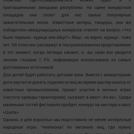
приглашенными звездами республики. На сцене концертной
площадки они споют для нас самые популярные
зажигательные песни. Известные актеры, танцоры, они же
победители международных конкурсов ответят на вопрос «Что
было первым - курица или яйцо?» Яйцо - не верно, курица - тоже
нет. Об этом они расскажут в театрализованном представлении
в тот момент, когда легенда оживет, и...вы сами все увидите
своими глазами  P.S. информация использована из самых
достоверных источников.
Для детей будет работать детская зона. Вместе с аниматорами
дети научатся делать поделки из яиц во время мастер-класса от
известных промысловиков, примут участие в яичных играх
(чистоту одежды гарантируем), сыграют в квест «Ко-ко». Среди
маленьких гостей фестиваля пройдет конкурс на мистера и мисс
«Цыпа».
Однако, и для взрослых мы подготовили не менее интересные
народные игры. Чемпионат по метанию яиц, где нужно