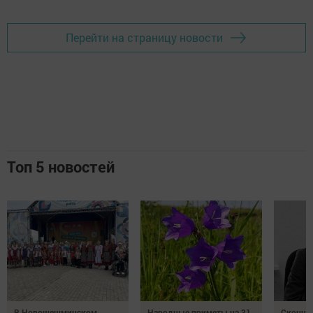
Перейти на страницу новости
Топ 5 новостей
В Новошешминском
Народные приметы на 31
Сконча