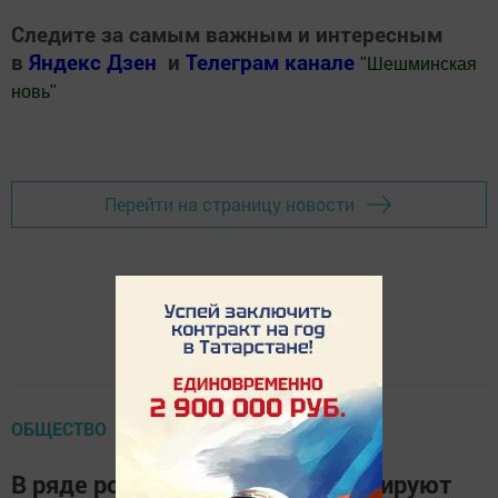
Следите за самым важным и интересным
в
Яндекс Дзен
и
Телеграм канале
"
Шешминская
новь
"
Добавить Шешминскую новь в Яндекс.Новости
Перейти на страницу новости
ОБЩЕСТВО
В ряде российских вузов ликвидируют