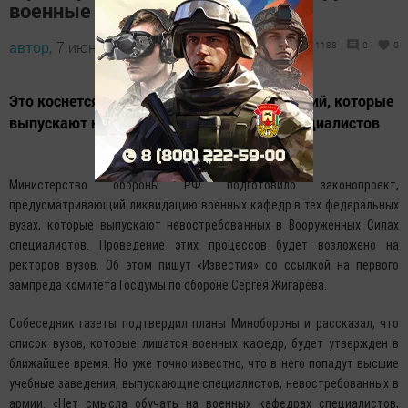
военные кафедры
автор,
7 июня 2016 - 04:28
1188
0
0
Это коснется тех образовательных заведений, которые
выпускают невостребованных в армии специалистов
Министерство обороны РФ подготовило законопроект,
предусматривающий ликвидацию военных кафедр в тех федеральных
вузах, которые выпускают невостребованных в Вооруженных Силах
специалистов. Проведение этих процессов будет возложено на
ректоров вузов. Об этом пишут «Известия» со ссылкой на первого
зампреда комитета Госдумы по обороне Сергея Жигарева.
Собеседник газеты подтвердил планы Минобороны и рассказал, что
список вузов, которые лишатся военных кафедр, будет утвержден в
ближайшее время. Но уже точно известно, что в него попадут высшие
учебные заведения, выпускающие специалистов, невостребованных в
армии. «Нет смысла обучать на военных кафедрах специалистов,