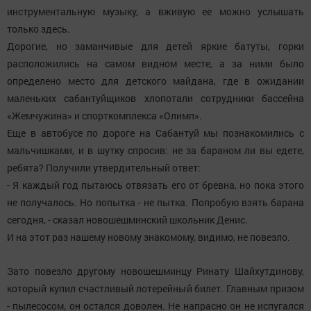
инструментальную музыку, а вживую ее можно услышать
только здесь.
Дорогие, но заманчивые для детей яркие батуты, горки
расположились на самом видном месте, а за ними было
определено место для детского майдана, где в ожидании
маленьких сабантуйщиков хлопотали сотрудники бассейна
«Жемчужина» и спорткомплекса «Олимп».
Еще в автобусе по дороге на Сабантуй мы познакомились с
мальчишками, и в шутку спросив: не за бараном ли вы едете,
ребята? Получили утвердительный ответ:
- Я каждый год пытаюсь отвязать его от бревна, но пока этого
не получалось. Но попытка - не пытка. Попробую взять барана
сегодня, - сказал новошешминский школьник Денис.
И на этот раз нашему новому знакомому, видимо, не повезло.
Зато повезло другому новошешминцу Ринату Шайхутдинову,
который купил счастливый лотерейный билет. Главным призом
- пылесосом, он остался доволен. Не напрасно он не испугался