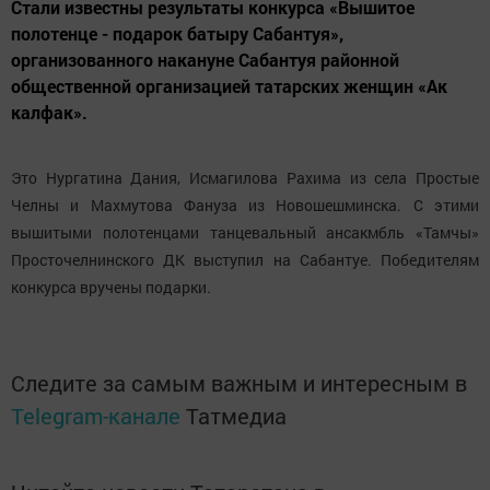
Стали известны результаты конкурса «Вышитое
полотенце - подарок батыру Сабантуя»,
организованного накануне Сабантуя районной
общественной организацией татарских женщин «Ак
калфак».
Это Нургатина Дания, Исмагилова Рахима из села Простые
Челны и Махмутова Фануза из Новошешминска. С этими
вышитыми полотенцами танцевальный ансакмбль «Тамчы»
Просточелнинского ДК выступил на Сабантуе. Победителям
конкурса вручены подарки.
Следите за самым важным и интересным в
Telegram-канале
Татмедиа