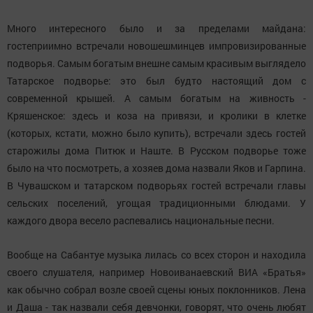
Много интересного было и за пределами майдана:
гостеприимно встречали новошешминцев импровизированные
подворья. Самым богатым внешне самым красивым выглядело
Татарское подворье: это был будто настоящий дом с
современной крышей. А самым богатым на живность -
Кряшенское: здесь и коза на привязи, и кролики в клетке
(которых, кстати, можно было купить), встречали здесь гостей
старожилы дома Питюк и Наште. В Русском подворье тоже
было на что посмотреть, а хозяев дома назвали Яков и Гарпина.
В Чувашском и татарском подворьях гостей встречали главы
сельских поселений, угощая традиционными блюдами. У
каждого двора весело распевались национальные песни.
Вообще на Сабантуе музыка лилась со всех сторон и находила
своего слушателя, например Новоиванаевский ВИА «Братья»
как обычно собрал возле своей сцены юных поклонников. Лена
и Даша - так назвали себя девчонки, говорят, что очень любят