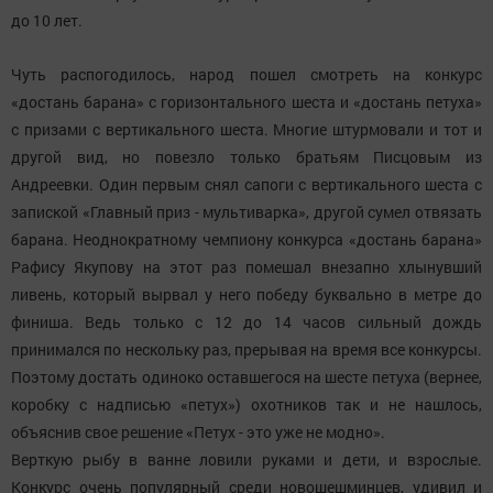
до 10 лет.
Чуть распогодилось, народ пошел смотреть на конкурс
«достань барана» с горизонтального шеста и «достань петуха»
с призами с вертикального шеста. Многие штурмовали и тот и
другой вид, но повезло только братьям Писцовым из
Андреевки. Один первым снял сапоги с вертикального шеста с
запиской «Главный приз - мультиварка», другой сумел отвязать
барана. Неоднократному чемпиону конкурса «достань барана»
Рафису Якупову на этот раз помешал внезапно хлынувший
ливень, который вырвал у него победу буквально в метре до
финиша. Ведь только с 12 до 14 часов сильный дождь
принимался по нескольку раз, прерывая на время все конкурсы.
Поэтому достать одиноко оставшегося на шесте петуха (вернее,
коробку с надписью «петух») охотников так и не нашлось,
объяснив свое решение «Петух - это уже не модно».
Верткую рыбу в ванне ловили руками и дети, и взрослые.
Конкурс очень популярный среди новошешминцев, удивил и