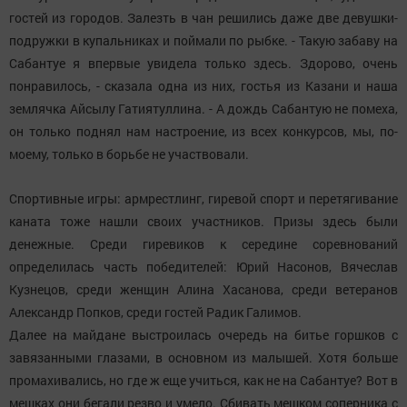
гостей из городов. Залезть в чан решились даже две девушки-
подружки в купальниках и поймали по рыбке. - Такую забаву на
Сабантуе я впервые увидела только здесь. Здорово, очень
понравилось, - сказала одна из них, гостья из Казани и наша
землячка Айсылу Гатиятуллина. - А дождь Сабантую не помеха,
он только поднял нам настроение, из всех конкурсов, мы, по-
моему, только в борьбе не участвовали.
Спортивные игры: армрестлинг, гиревой спорт и перетягивание
каната тоже нашли своих участников. Призы здесь были
денежные. Среди гиревиков к середине соревнований
определилась часть победителей: Юрий Насонов, Вячеслав
Кузнецов, среди женщин Алина Хасанова, среди ветеранов
Александр Попков, среди гостей Радик Галимов.
Далее на майдане выстроилась очередь на битье горшков с
завязанными глазами, в основном из малышей. Хотя больше
промахивались, но где ж еще учиться, как не на Сабантуе? Вот в
мешках они бегали резво и умело. Сбивать мешком соперника с