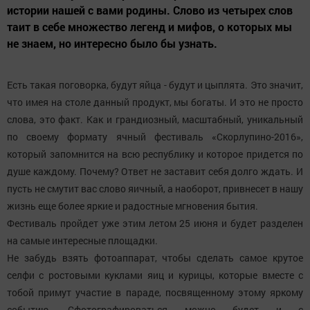
истории нашей с вами родины. Слово из четырех слов
таит в себе множество легенд и мифов, о которых мы
не знаем, но интересно было бы узнать.
Есть такая поговорка, будут яйца - будут и цыплята. Это значит,
что имея на столе данный продукт, мы богаты. И это не просто
слова, это факт. Как и грандиозный, масштабный, уникальный
по своему формату ячный фестиваль «Скорлупино-2016»,
который запомнится на всю республику и которое придется по
душе каждому. Почему? Ответ не заставит себя долго ждать. И
пусть не смутит вас слово яичный, а наоборот, привнесет в нашу
жизнь еще более яркие и радостные мгновения бытия.
Фестиваль пройдет уже этим летом 25 июня и будет разделен
на самые интересные площадки.
Не забудь взять фотоаппарат, чтобы сделать самое крутое
селфи с ростовыми куклами яиц и курицы, которые вместе с
тобой примут участие в параде, посвященному этому яркому
событию. Сфотографироваться можно будет и с