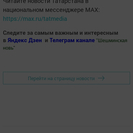
Читайте новости Татарстана в
национальном мессенджере MАХ:
https://max.ru/tatmedia
Следите за самым важным и интересным
в
Яндекс Дзен
и
Телеграм канале
"
Шешминская
новь
"
Добавить Шешминскую новь в Яндекс.Новости
Перейти на страницу новости