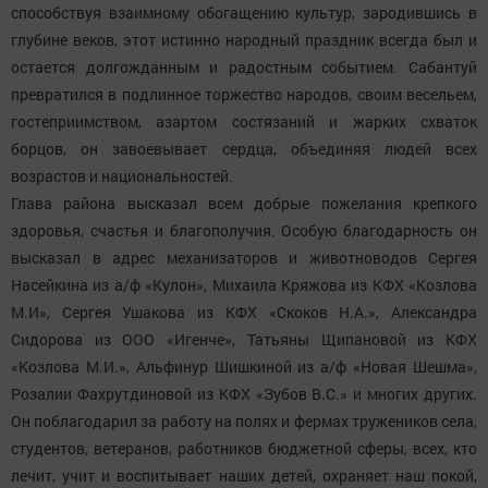
способствуя взаимному обогащению культур, зародившись в
глубине веков, этот истинно народный праздник всегда был и
остается долгожданным и радостным событием. Сабантуй
превратился в подлинное торжество народов, своим весельем,
гостеприимством, азартом состязаний и жарких схваток
борцов, он завоевывает сердца, объединяя людей всех
возрастов и национальностей.
Глава района высказал всем добрые пожелания крепкого
здоровья, счастья и благополучия. Особую благодарность он
высказал в адрес механизаторов и животноводов Сергея
Насейкина из а/ф «Кулон», Михаила Кряжова из КФХ «Козлова
М.И», Сергея Ушакова из КФХ «Скоков Н.А.», Александра
Сидорова из ООО «Игенче», Татьяны Щипановой из КФХ
«Козлова М.И.», Альфинур Шишкиной из а/ф «Новая Шешма»,
Розалии Фахрутдиновой из КФХ «Зубов В.С.» и многих других.
Он поблагодарил за работу на полях и фермах тружеников села,
студентов, ветеранов, работников бюджетной сферы, всех, кто
лечит, учит и воспитывает наших детей, охраняет наш покой,