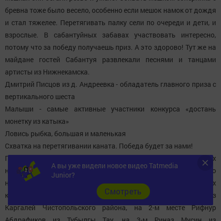
бревна тоже было весело, особенно если мешок намок от дождя
и стал тяжелее. Перетягивать палку сели по очереди и дети, и
взрослые. В сабантуйных забавах участвовать интересно,
потому что за победу получаешь приз. А это здорово! Тут же на
майдане гостей Сабантуя развлекали песнями и танцами
артисты из Нижнекамска.
Дмитрий Писцов из д. Андреевка - обладатель главного приза с
вертикального шеста
Малыши - самые активные участники конкурса «достань
монетку из катыка»
Ловись рыбка, большая и маленькая
Схватка на перетягивании каната. Победа будет за нами!
Параллельно с играми и аттракционами на борцовских коврах
А вы уже видели новое видео Tatmedia
начались жаркие, не смотря на дождь, схватки по
Junior?
национальной борьбе. Дети боролись в шести весовых
Cмотреть
категориях. В весе до 35 кг 1 место занял Рушан Билалов из
Каргалей Чистопольского района, на 2-м месте Рифнур
Абдрафиков из Тубылгы Тау, на 3-м Риназ Мусин из