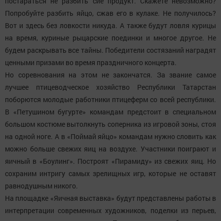
постараться не разбить сие продукт. Скажете невозможно?
Попробуйте разбить яйцо, сжав его в кулаке. Не получилось?
Вот и здесь без ловкости никуда. А также будут ловля курицы
на время, куриные рыцарские поединки и многое другое. Не
будем раскрывать все тайны. Победители состязаний наградят
ценными призами во время праздничного концерта.
Но соревнования на этом не закончатся. За звание самое
лучшее птицеводческое хозяйство Республики Татарстан
поборются молодые работники птицеферм со всей республики.
В «Петушином бугурте» командам предстоит в специальном
большом костюме вытолкнуть соперника из игровой зоны, стоя
на одной ноге. А в «Поймай яйцо» командам нужно словить как
можно больше свежих яиц на воздухе. Участники поиграют и
яичный в «Боулинг». Построят «Пирамиду» из свежих яиц. Но
сохраним интригу самых зрелищных игр, которые не оставят
равнодушным никого.
На площадке «Яичная выставка» будут представлены работы в
интерпретации современных художников, поделки из перьев,