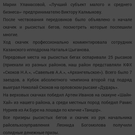
Марии Уламасовой, «Лучший субъект малого и среднего
бизнеса»- предпринимателю Виктору Калмыкову.
После чествования передовиков было объявлено о начале
скачек и рысистых бегов, посмотреть которые поспешили
многие.
Ход скачек профессионально комментировала сотрудник
Казанского ипподрома Наталья Цыганова.
Передовые места на рысистых бегах оспаривали 25 рысаков
(приехали из разных районов, наш район представляли КФХ
«Скоков Н.А.», «Савельев А.А.», «Архангельское»). Всего было 7
заездов, а Кубок абсолютного чемпиона второй год подряд
выиграл Николай Скоков на орловском рысаке «Дударь».
На верховых скачках победил Артем Иванов на скакуне «Шайн-
Хай» из нашего района, а среди местных пород победил Рамис
Нуриев из Ак Буре на лошади по кличке «Танцор».
Все призеры рысистых бегов и скачек из рук начальника
райсельхозуправления Леонида Богомолова получили
солидные денежные призы.