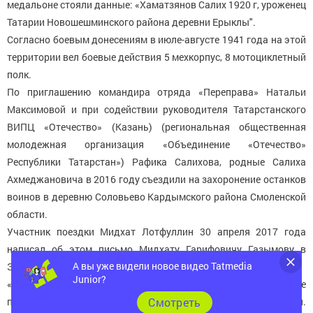
медальоне стояли данные: «Хаматзянов Салих 1920 г, уроженец
Татарии Новошешминского района деревни Ерыклы".
Согласно боевым донесениям в июле-августе 1941 года на этой
территории вел боевые действия 5 мехкорпус, 8 мотоциклетный
полк.
По приглашению командира отряда «Переправа» Натальи
Максимовой и при содействии руководителя Татарстанского
ВИПЦ «Отечество» (Казань) (региональная общественная
молодежная организация «Объединение «Отечество»
Республики Татарстан») Рафика Салихова, родные Салиха
Ахмеджановича в 2016 году съездили на захоронение останков
воинов в деревню Соловьево Кардымского района Смоленской
области.
Участник поездки Мидхат Лотфуллин 30 апреля 2017 года
написал об этом письмо Мидхату Гарифовичу Газымову в
А вы уже видели новое видео Tatmedia
Зиреклинский музей. Приводим его полностью.
Junior?
«Извините, что не сразу после поездки сообщили и до сих пор не
Cмотреть
передали документы, фляжку, медальон и землю Вам, в музей.