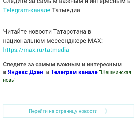
Следите за самым важным и интересным в
Telegram-канале
Татмедиа
Читайте новости Татарстана в
национальном мессенджере MАХ:
https://max.ru/tatmedia
Следите за самым важным и интересным
в
Яндекс Дзен
и
Телеграм канале
"
Шешминская
новь
"
Добавить Шешминскую новь в Яндекс.Новости
Перейти на страницу новости