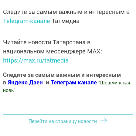
Следите за самым важным и интересным в
Telegram-канале
Татмедиа
Читайте новости Татарстана в
национальном мессенджере MАХ:
https://max.ru/tatmedia
Следите за самым важным и интересным
в
Яндекс Дзен
и
Телеграм канале
"
Шешминская
новь
"
Добавить Шешминскую новь в Яндекс.Новости
Перейти на страницу новости