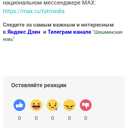
национальном мессенджере MАХ:
https://max.ru/tatmedia
Следите за самым важным и интересным
в
Яндекс Дзен
и
Телеграм канале
"
Шешминская
новь
"
Добавить Шешминскую новь в Яндекс.Новости
Оставляйте реакции
0
0
0
0
0