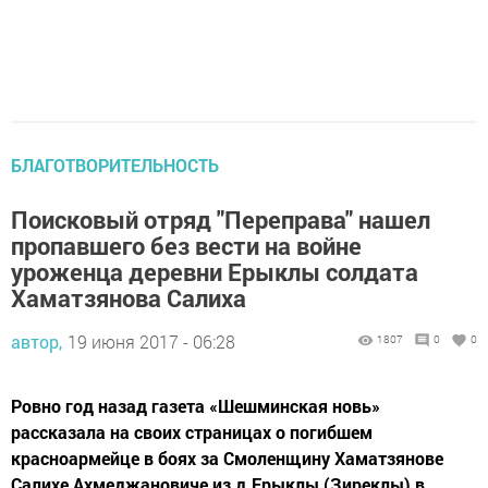
БЛАГОТВОРИТЕЛЬНОСТЬ
Поисковый отряд "Переправа" нашел
пропавшего без вести на войне
уроженца деревни Ерыклы солдата
Хаматзянова Салиха
автор,
19 июня 2017 - 06:28
1807
0
0
Ровно год назад газета «Шешминская новь»
рассказала на своих страницах о погибшем
красноармейце в боях за Смоленщину Хаматзянове
Салихе Ахмеджановиче из д.Ерыклы (Зиреклы) в