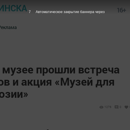
ИНСКА
16+
7
Автоматическое закрытие баннера через
Реклама
 музее прошли встреча
ов и акция «Музей для
юзии»
1276
0