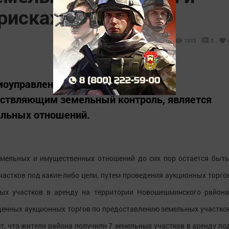
рисках
1333
0
амоуправления Новошешминского
ествляющим земельный контроль, является
ельных отношений.
емельных и имущественных отношений до сих пор остается быть
астков под какие-либо цели, путем проведения аукционных торго
ых участков в аренду на территории Новошешминского района
енных аукционных торгов по предоставлению земельных участко
ует, что жители района получили 7 земельных участков в аренду по