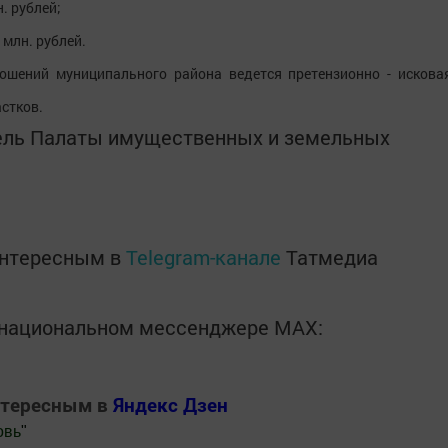
н. рублей;
 млн. рублей.
ошений муниципального района ведется претензионно - искова
стков.
ель Палаты имущественных и земельных
интересным в
Telegram-канале
Татмедиа
в национальном мессенджере MАХ:
нтересным в
Яндекс Дзен
овь
"