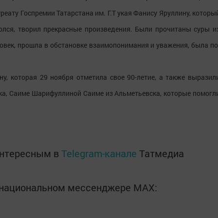
уреату Госпремии Татарстана им. Г.Т укая Фанису Яруллину, которы
олся, творил прекрасные произведения. Были прочитаны суры и
ловек, прошла в обстановке взаимопонимания и уважения, была по
у, которая 29 ноября отметила свое 90-летие, а также выразил
ка, Саиме Шарифуллиной Саиме из Альметьевска, которые помогл
интересным в
Telegram-канале
Татмедиа
в национальном мессенджере MАХ: