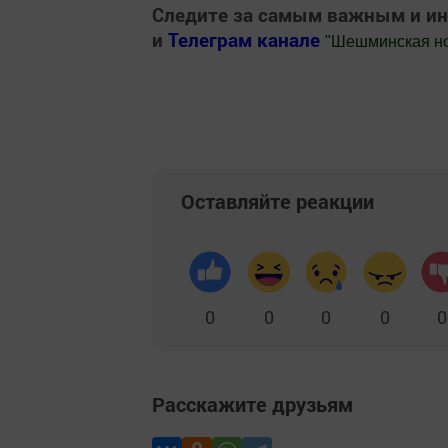
Следите за самым важным и и
и
Телеграм канале
"
Шешминская н
Добавить Шешминскую новь в Яндекс
Оставляйте реакции
0
0
0
0
0
Расскажите друзьям