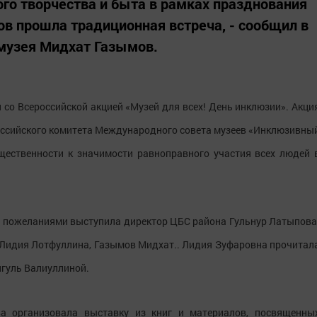
го творчества и быта в рамках празднования
в прошла традиционная встреча, - сообщил в
музея Мидхат Газымов.
 со Всероссийской акцией «Музей для всех! День инклюзии». Акци
Российского комитета Международного совета музеев «Инклюзивны
щественности к значимости равноправного участия всех людей 
 пожеланиями выступила директор ЦБС района Гульнур Латыпова
я Лидия Лотфуллина, Газымов Мидхат.. Лидия Зуфаровна прочитал
йгуль Валиуллиной.
а организовала выставку из книг и материалов, посвященны