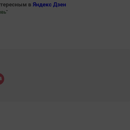
нтересным в
Яндекс Дзен
овь
"
.Новости