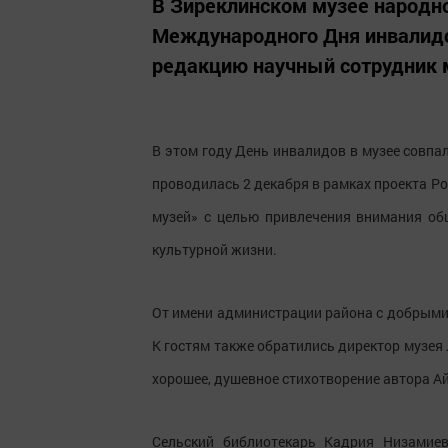
В Зиреклинском музее народно
Международного Дня инвалидо
редакцию научный сотрудник 
В этом году День инвалидов в музее совпал
проводилась 2 декабря в рамках проекта 
музей» с целью привлечения внимания об
культурной жизни.
От имени администрации района с добрыми
К гостям также обратились директор музе
хорошее, душевное стихотворение автора А
Сельский библиотекарь Кадрия Низамиев