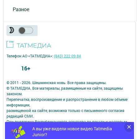
Разное
Телефон АО «ТАТМЕДИА»:
(843) 222 09 84
16+
© 2011 - 2026. Шешминская новь. Все права защищены.
© ТАТМЕДИА. Все материалы, размещенные на сайте, защищены
законом.
Перепечатка, воспроизведение и распространение в любом объеме
информации,
размещенной на сайте, возможна только с письменного согласия
редакций СМИ.
При поддержке Республиканского агентства по печати и массовым
коммуникациям.
А вы уже видели новое видео Tatmedia
Наименование СМИ: Шешминская новь
Junior?
СМИ зарегистрировано Федеральной службой по надзору в сфере