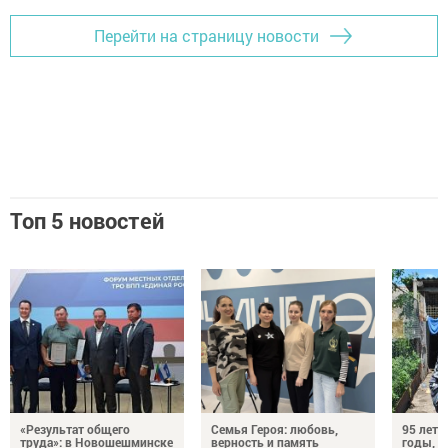
Перейти на страницу новости
Топ 5 новостей
«Результат общего
Семья Героя: любовь,
95 лет 
труда»: в Новошешминске
верность и память
годы, э