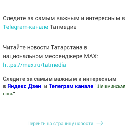
Следите за самым важным и интересным в
Telegram-канале
Татмедиа
Читайте новости Татарстана в
национальном мессенджере MАХ:
https://max.ru/tatmedia
Следите за самым важным и интересным
в
Яндекс Дзен
и
Телеграм канале
"
Шешминская
новь
"
Добавить Шешминскую новь в Яндекс.Новости
Перейти на страницу новости