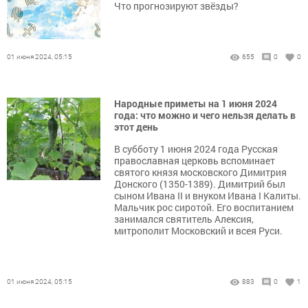
Что прогнозируют звёзды?
01 июня 2024, 05:15
655
0
0
Народные приметы на 1 июня 2024
года: что можно и чего нельзя делать в
этот день
В субботу 1 июня 2024 года Русская
православная церковь вспоминает
святого князя московского Димитрия
Донского (1350-1389). Димитрий был
сыном Ивана II и внуком Ивана I Калиты.
Мальчик рос сиротой. Его воспитанием
занимался святитель Алексия,
митрополит Московский и всея Руси.
01 июня 2024, 05:15
883
0
1