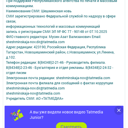
При поддержке Республиканского агентства по печати и массовым
коммуникациям.
Наименование СМИ: Шешминская новь
СМИ зарегистрировано Федеральной службой по надзору в сфере
связи,
информационных технологий и массовых коммуникаций
запись о регистрации СМИ ЭЛ № ФС 77 - 90148 от 07.10.2025
ФИО главного редактора: Мусин Азат Вализанович Email:
sheshminskaja-nov.dir@tatmedia.com
Адрес редакции: 423190, Российская Федерация, Республика
Татарстан, Новошешминский район, с.Новошешминск, ул.Ленина,
д.102.
Телефон редакции: 8(84348)2-21-46 - Руководитель филиала.
8(84348)2-23-46 - Бухгалтерия и отдел рекламы. 8(84348)2-24-32 -
отдел писем
Электронная почта редакции: sheshminskaja-nov@tatmedia.com
Электронная почта филиала для сообщений о фактах коррупции
sheshminskaja-nov.dir@tatmedia.com
sheshminskaja-nov@tatmedia.com
Учредитель СМИ: АО «ТАТМЕДИА»
Антикоррупционная политика
А вы уже видели новое видео Tatmedia
АО «ТАТМЕДИА» использует «cookie»
для персонализации сервисов и
Junior?
удобства пользователей сайтом.
Использование «cookie» можно отменить в настройках браузера.
Cмотреть