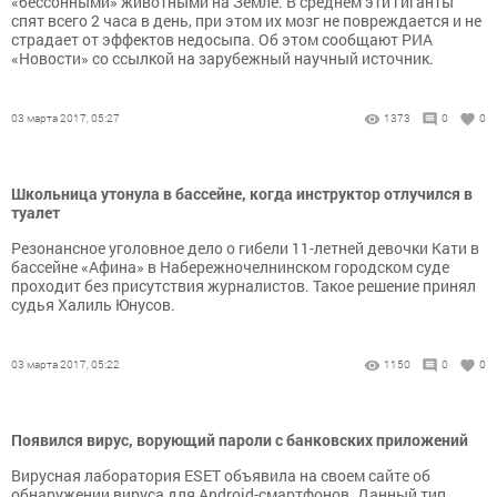
«бессонными» животными на Земле. В среднем эти гиганты
спят всего 2 часа в день, при этом их мозг не повреждается и не
страдает от эффектов недосыпа. Об этом сообщают РИА
«Новости» со ссылкой на зарубежный научный источник.
03 марта 2017, 05:27
1373
0
0
Школьница утонула в бассейне, когда инструктор отлучился в
туалет
Резонансное уголовное дело о гибели 11-летней девочки Кати в
бассейне «Афина» в Набережночелнинском городском суде
проходит без присутствия журналистов. Такое решение принял
судья Халиль Юнусов.
03 марта 2017, 05:22
1150
0
0
Появился вирус, ворующий пароли с банковских приложений
Вирусная лаборатория ESET объявила на своем сайте об
обнаружении вируса для Android-смартфонов. Данный тип