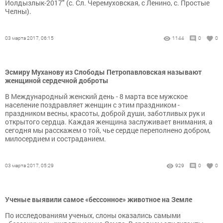
Йолдызлык-2017" (с. Сл. Черемуховская, с Ленино, с. Простые
Челны).
03 марта 2017, 06:15
1144
0
0
Эсмиру Муханову из Слободы Петропавловская называют
женщиной сердечной доброты
В Международный женский день - 8 марта все мужское
население поздравляет женщин с этим праздником -
праздником весны, красоты, доброй души, заботливых рук и
открытого сердца. Каждая женщина заслуживает внимания, а
сегодня мы расскажем о той, чье сердце переполнено добром,
милосердием и состраданием.
03 марта 2017, 05:29
929
0
0
Ученые выявили самое «бессонное» животное на Земле
По исследованиям ученых, слоны оказались самыми