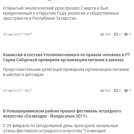
Открытый экологический урок прошел 2 марта и был
приуроченный к открытию Года экологии и общественных
пространств в Республике Татарстан.
03 марта 2017, 06:27
900
0
0
Комиссия в составе Уполномоченного по правам человека в РТ
Сарии Сабурской проверили организацию питания в школах
Представительная делегация проверила организацию питания
в школах и детсадах
03 марта 2017, 06:21
942
0
0
В Новошешминском районе прошел фестиваль эстрадного
искусства «Созвездие - Йолдызлык 2017»
С 28 февраля по сегодняшний день проходили зональные
этапы фестиваля эстрадного искусства "Созвездие-