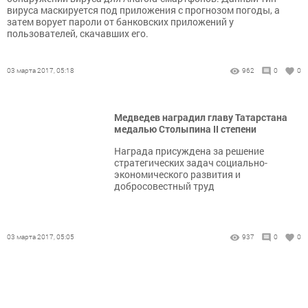
вируса маскируется под приложения с прогнозом погоды, а
затем ворует пароли от банковских приложений у
пользователей, скачавших его.
03 марта 2017, 05:18
962
0
0
Медведев наградил главу Татарстана
медалью Столыпина II степени
Награда присуждена за решение
стратегических задач социально-
экономического развития и
добросовестный труд
03 марта 2017, 05:05
937
0
0