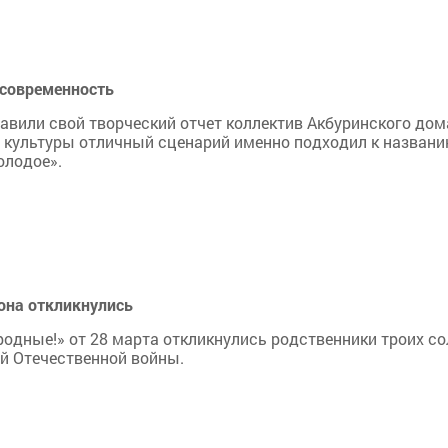
 современность
тавили свой творческий отчет коллектив Акбуринского дом
 культуры отличный сценарий именно подходил к назван
олодое».
она откликнулись
родные!» от 28 марта откликнулись родственники троих с
ой Отечественной войны.