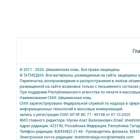
Гл
© 2011 - 2026. Шешминская новь. Все права защищены.
© ТАТМЕДИА. Все материалы, размещенные на сайте, защищены з
Перепечатка, воспроизведение и распространение в любом объе
размещенной на сайте, возможна только с письменного согласия
При поддержке Республиканского агентства по печати и массов
Наименование СМИ: Шешминская новь
СМИ зарегистрировано Федеральной службой по надзору в сфере 
информационных технологий и массовых коммуникаций
запись о регистрации СМИ ЭЛ № ФС 77 - 90148 от 07.10.2025
ФИО главного редактора: Мусин Азат Вализанович Email: sheshmin
Адрес редакции: 423190, Российская Федерация, Республика Тата
Телефон редакции: 8(84348)2-21-46 - Руководитель филиала. 8(8434
Электронная почта редакции: sheshminskaja-nov@tatmedia.com