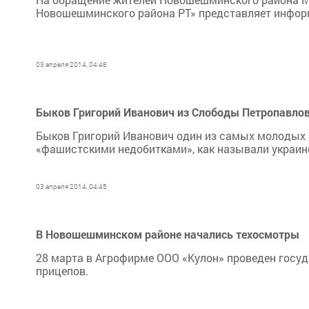
Новошешминского района РТ» представляет информ
03 апреля 2014, 04:48
Быков Григорий Иванович из Слободы Петропавлов
Быков Григорий Иванович один из самых молодых в р
«фашистскими недобитками», как называли украин
03 апреля 2014, 04:45
В Новошешминском районе начались техосмотры
28 марта в Агрофирме ООО «Кулон» проведен госу
прицепов.