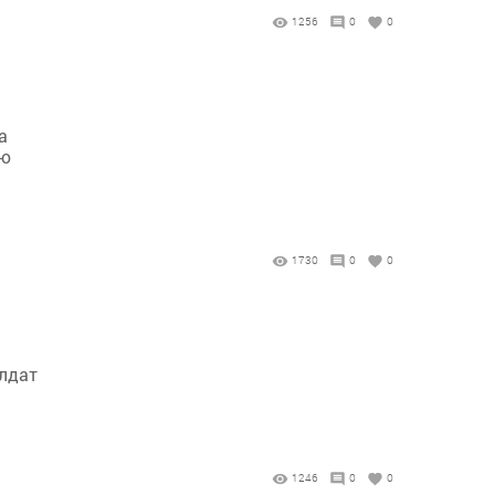
1256
0
0
а
ию
1730
0
0
олдат
1246
0
0