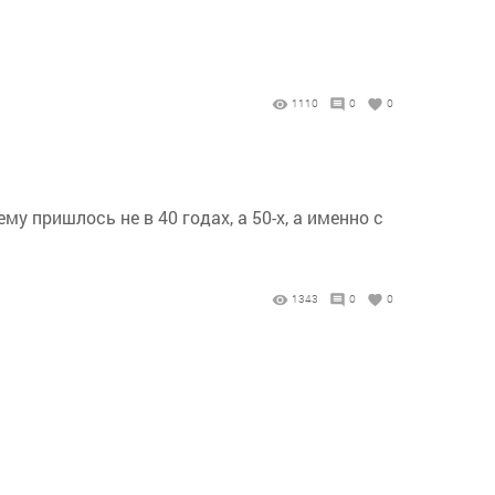
1110
0
0
у пришлось не в 40 годах, а 50-х, а именно с
1343
0
0