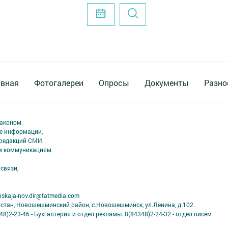
авная
Фотогалереи
Опросы
Документы
Разно
аконом.
ме информации,
 редакций СМИ.
ым коммуникациям.
связи,
skaja-nov.dir@tatmedia.com
рстан, Новошешминский район, с.Новошешминск, ул.Ленина, д.102.
8)2-23-46 - Бухгалтерия и отдел рекламы. 8(84348)2-24-32 - отдел писем