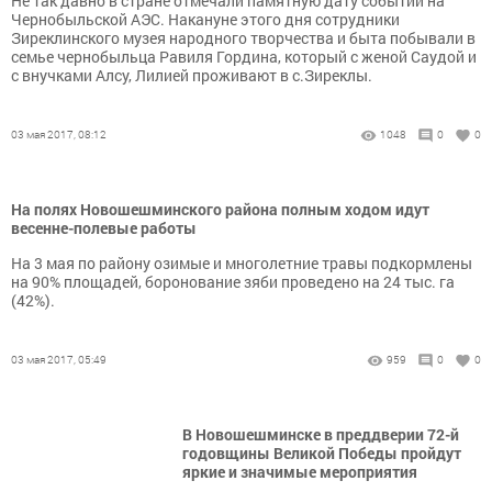
Не так давно в стране отмечали памятную дату событий на
Чернобыльской АЭС. Накануне этого дня сотрудники
Зиреклинского музея народного творчества и быта побывали в
семье чернобыльца Равиля Гордина, который с женой Саудой и
с внучками Алсу, Лилией проживают в с.Зиреклы.
03 мая 2017, 08:12
1048
0
0
На полях Новошешминского района полным ходом идут
весенне-полевые работы
На 3 мая по району озимые и многолетние травы подкормлены
на 90% площадей, боронование зяби проведено на 24 тыс. га
(42%).
03 мая 2017, 05:49
959
0
0
В Новошешминске в преддверии 72-й
годовщины Великой Победы пройдут
яркие и значимые мероприятия