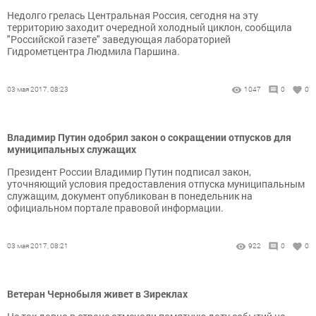
Недолго грелась Центральная Россия, сегодня на эту
территорию заходит очередной холодный циклон, сообщила
"Российской газете" заведующая лабораторией
Гидрометцентра Людмила Паршина.
03 мая 2017, 08:23
1047
0
0
Владимир Путин одобрил закон о сокращении отпусков для
муниципальных служащих
Президент России Владимир Путин подписал закон,
уточняющий условия предоставления отпуска муниципальным
служащим, документ опубликован в понедельник на
официальном портале правовой информации.
03 мая 2017, 08:21
922
0
0
Ветеран Чернобыля живет в Зиреклах