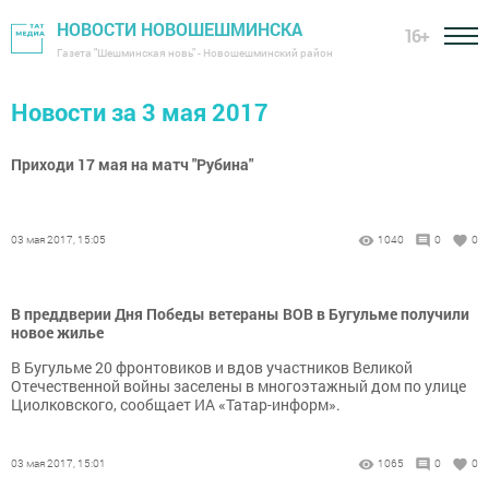
НОВОСТИ НОВОШЕШМИНСКА
16+
Газета "Шешминская новь" - Новошешминский район
Новости за 3 мая 2017
Приходи 17 мая на матч "Рубина"
03 мая 2017, 15:05
1040
0
0
В преддверии Дня Победы ветераны ВОВ в Бугульме получили
новое жилье
В Бугульме 20 фронтовиков и вдов участников Великой
Отечественной войны заселены в многоэтажный дом по улице
Циолковского, сообщает ИА «Татар-информ».
03 мая 2017, 15:01
1065
0
0