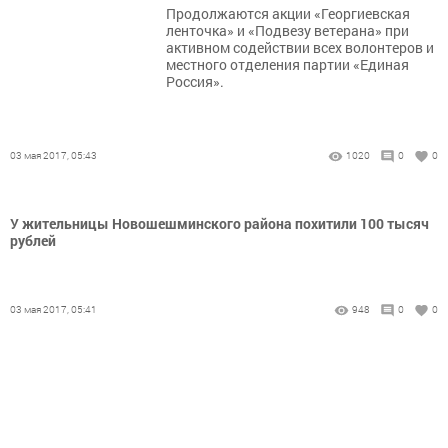
Продолжаются акции «Георгиевская
ленточка» и «Подвезу ветерана» при
активном содействии всех волонтеров и
местного отделения партии «Единая
Россия».
03 мая 2017, 05:43
1020
0
0
У жительницы Новошешминского района похитили 100 тысяч
рублей
03 мая 2017, 05:41
948
0
0