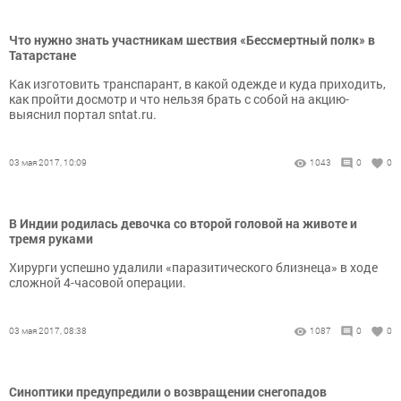
Что нужно знать участникам шествия «Бессмертный полк» в
Татарстане
Как изготовить транспарант, в какой одежде и куда приходить,
как пройти досмотр и что нельзя брать с собой на акцию-
выяснил портал sntat.ru.
03 мая 2017, 10:09
1043
0
0
В Индии родилась девочка со второй головой на животе и
тремя руками
Хирурги успешно удалили «паразитического близнеца» в ходе
сложной 4-часовой операции.
03 мая 2017, 08:38
1087
0
0
Синоптики предупредили о возвращении снегопадов