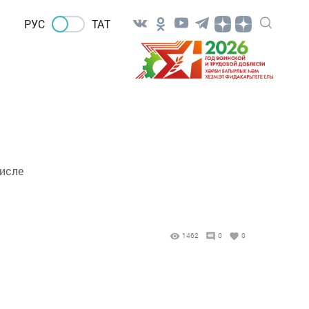
РУС
ТАТ
числе
1462
0
0