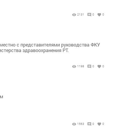
2131
0
0
вместно с представителями руководства ФКУ
истерства здравоохранения РТ.
1198
0
0
им
1563
0
0