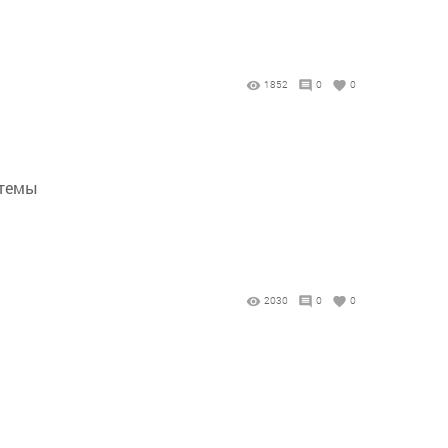
1852
0
0
стемы
2030
0
0