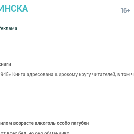
ИНСКА
16+
Реклама
книги
1945» Книга адресована широкому кругу читателей, в том 
лом возрасте алкоголь особо пагубен
т всех бед, но оно обманчиво.