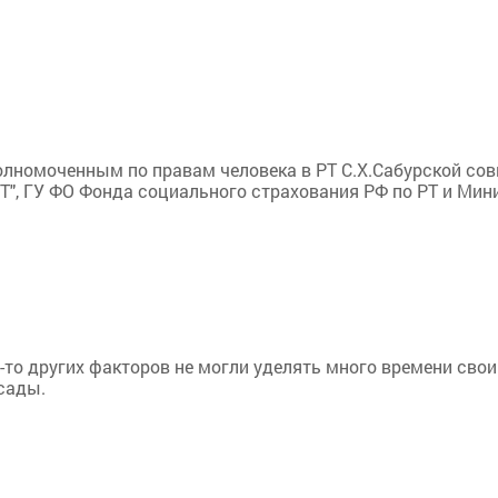
полномоченным по правам человека в РТ С.Х.Сабурской со
Т", ГУ ФО Фонда социального страхования РФ по РТ и Мин
х-то других факторов не могли уделять много времени сво
сады.