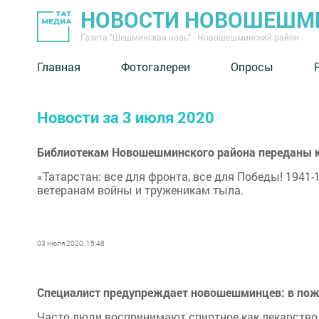
НОВОСТИ НОВОШЕШМ
Газета "Шешминская новь" - Новошешминский район
Главная
Фотогалереи
Опросы
Новости за 3 июля 2020
Библиотекам Новошешминского района переданы 
«Татарстан: все для фронта, все для Победы! 1941-
ветеранам войны и труженикам тыла.
03 июля 2020, 15:48
Специалист предупреждает новошешминцев: в пожи
Часто люди воспринимают спиртное как лекарство о