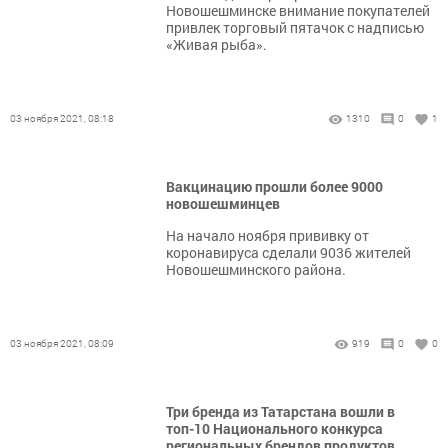
Новошешминске внимание покупателей
привлек торговый пятачок с надписью
«Живая рыба».
03 ноября 2021, 08:18
1310
0
1
Вакцинацию прошли более 9000
новошешминцев
На начало ноября прививку от
коронавируса сделали 9036 жителей
Новошешминского района.
03 ноября 2021, 08:09
919
0
0
Три бренда из Татарстана вошли в
топ-10 Национального конкурса
региональных брендов продуктов