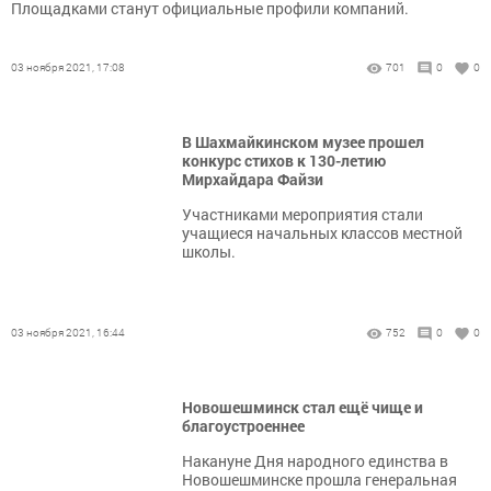
Площадками станут официальные профили компаний.
03 ноября 2021, 17:08
701
0
0
В Шахмайкинском музее прошел
конкурс стихов к 130-летию
Мирхайдара Файзи
Участниками мероприятия стали
учащиеся начальных классов местной
школы.
03 ноября 2021, 16:44
752
0
0
Новошешминск стал ещё чище и
благоустроеннее
Накануне Дня народного единства в
Новошешминске прошла генеральная