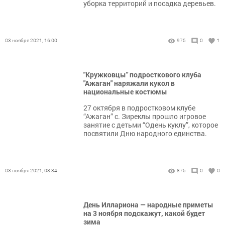
уборка территорий и посадка деревьев.
03 ноября 2021, 16:00
975
0
1
"Кружковцы" подросткового клуба
"Ажаган" наряжали кукол в
национальные костюмы
27 октября в подростковом клубе
“Ажаган” с. Зиреклы прошло игровое
занятие с детьми “Одень куклу”, которое
посвятили Дню народного единства.
03 ноября 2021, 08:34
875
0
0
День Иллариона — народные приметы
на 3 ноября подскажут, какой будет
зима