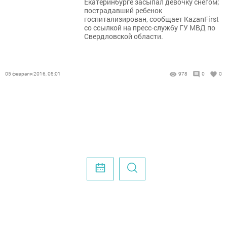
Екатеринбурге засыпал девочку снегом;
пострадавший ребенок
госпитализирован, сообщает KazanFirst
со ссылкой на пресс-службу ГУ МВД по
Свердловской области.
05 февраля 2016, 05:01
978
0
0