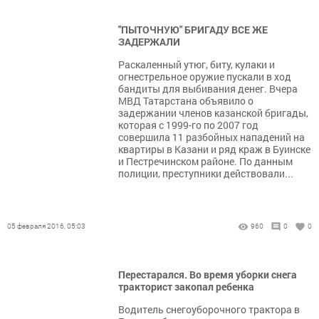
"ПЫТОЧНУЮ" БРИГАДУ ВСЕ ЖЕ
ЗАДЕРЖАЛИ
Раскаленный утюг, биту, кулаки и
огнестрельное оружие пускали в ход
бандиты для выбивания денег. Вчера
МВД Татарстана объявило о
задержании членов казанской бригады,
которая с 1999-го по 2007 год
совершила 11 разбойных нападений на
квартиры в Казани и ряд краж в Буинске
и Пестречинском районе. По данным
полиции, преступники действовали...
05 февраля 2016, 05:03
960
0
0
Перестарался. Во время уборки снега
тракторист закопал ребенка
Водитель снегоуборочного трактора в