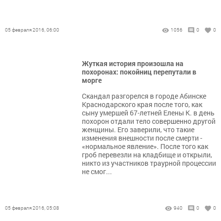
05 февраля 2016, 06:00
1056
0
0
Жуткая история произошла на
похоронах: покойниц перепутали в
морге
Скандал разгорелся в городе Абинске
Краснодарского края после того, как
сыну умершей 67-летней Елены К. в день
похорон отдали тело совершенно другой
женщины. Его заверили, что такие
изменения внешности после смерти -
«нормальное явление». После того как
гроб перевезли на кладбище и открыли,
никто из участников траурной процессии
не смог...
05 февраля 2016, 05:08
940
0
0