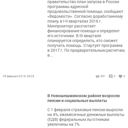
правительство план запуска в России
программы адресной
продовольственной помощи, сообщают
«Ведомости». Согласно доработанному
плану, в I-II кварталах 2016 г.
Минпромторг рассчитает
финансирование помощи и определит
его источники. В III квартале
планируется определить, кто сможет
получать помощь. Стартует программа
в 2017 г. По предварительным расчетам,
в...
05 февраля 2016, 06:03
951
0
0
В Новошешминском районе возросли
пенсии и социальные выплаты
С 1 февраля страховые пенсии выросли
на 4%, ежемесячные денежные выплаты
(ЕДВ) федеральным льготникам
увеличены на 7%.