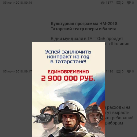
05 июня 2018, 09:46
1377
0
0
Культурная программа ЧМ-2018:
Татарский театр оперы и балета
В дни мундиаля в ТАГТОиБ пройдет
международный фестиваль «Шаляпин.
Нуриев. Казань».
05 июня 2018, 09:17
1436
0
0
Какие лампы запрещено
эксплуатировать с 1 июля
В ближайшие пару месяцев расходы на
освещение для россиян могут вырасти
на 30 процентов из-за новых требований
к электроосветительным приборам