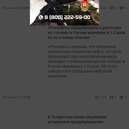
05 июня 2018, 08:59
2746
0
0
«Роснефть» предупредила о росте цен
на топливо в России минимум в 1,5 раза
из-за отмены пошлин
«Роснефть» заявила, что обнуление
экспортных пошлин на нефть, которое
произойдет при налоговом маневре,
приведет к повышению цен на топливо в
России минимум в 1,5 раза. Об этом
говорится в сообщении нефтяной
компании.
05 июня 2018, 08:56
1375
0
0
В Татарстане снова объявлено
штормовое предупреждение