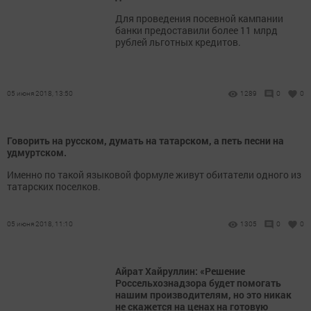
Для проведения посевной кампании
банки предоставили более 11 млрд
рублей льготных кредитов.
05 июня 2018, 13:50
1289
0
0
Говорить на русском, думать на татарском, а петь песни на
удмуртском.
Именно по такой языковой формуле живут обитатели одного из
татарских поселков.
05 июня 2018, 11:10
1305
0
0
Айрат Хайруллин: «Решение
Россельхознадзора будет помогать
нашим производителям, но это никак
не скажется на ценах на готовую