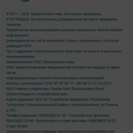
© 2011 - 2026. Шешминская новь. Все права защищены.
© ТАТМЕДИА. Все материалы, размещенные на сайте, защищены
законом.
Перепечатка, воспроизведение и распространение в любом объеме
информации,
размещенной на сайте, возможна только с письменного согласия
редакций СМИ.
При поддержке Республиканского агентства по печати и массовым
коммуникациям.
Наименование СМИ: Шешминская новь
СМИ зарегистрировано Федеральной службой по надзору в сфере
связи,
информационных технологий и массовых коммуникаций
запись о регистрации СМИ ЭЛ № ФС 77 - 90148 от 07.10.2025
ФИО главного редактора: Мусин Азат Вализанович Email:
sheshminskaja-nov.dir@tatmedia.com
Адрес редакции: 423190, Российская Федерация, Республика
Татарстан, Новошешминский район, с.Новошешминск, ул.Ленина,
д.102.
Телефон редакции: 8(84348)2-21-46 - Руководитель филиала.
8(84348)2-23-46 - Бухгалтерия и отдел рекламы. 8(84348)2-24-32 -
отдел писем
Электронная почта редакции: sheshminskaja-nov@tatmedia.com