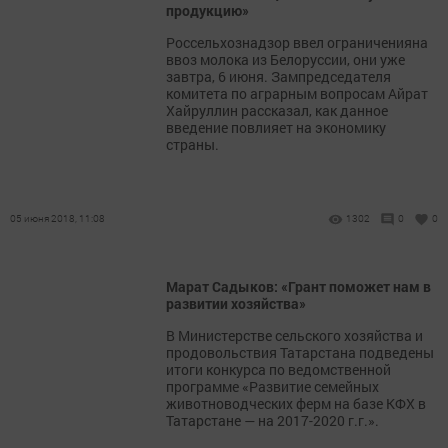
продукцию»
Россельхознадзор ввел ограниченияна
ввоз молока из Белоруссии, они уже
завтра, 6 июня. Зампредседателя
комитета по аграрным вопросам Айрат
Хайруллин рассказал, как данное
введение повлияет на экономику
страны.
05 июня 2018, 11:08
1302
0
0
Марат Садыков: «Грант поможет нам в
развитии хозяйства»
В Министерстве сельского хозяйства и
продовольствия Татарстана подведены
итоги конкурса по ведомственной
программе «Развитие семейных
животноводческих ферм на базе КФХ в
Татарстане — на 2017-2020 г.г.».