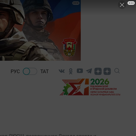
РУС
ТАТ
хся ДЮСШ, посвященное Декаде спорта и