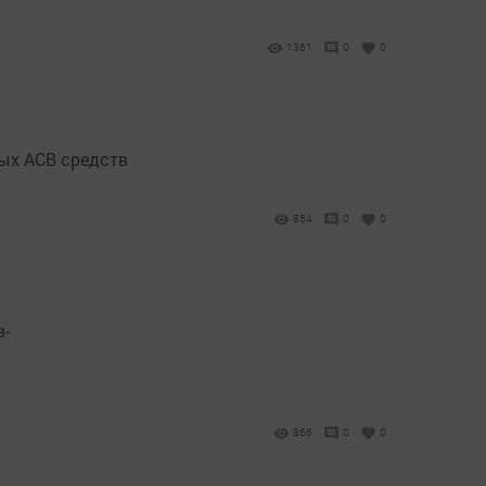
1361
0
0
ных АСВ средств
854
0
0
в-
866
0
0