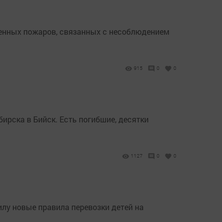
генных пожаров, связанных с несоблюдением
915
0
0
бирска в Бийск. Есть погибшие, десятки
1127
0
0
илу новые правила перевозки детей на