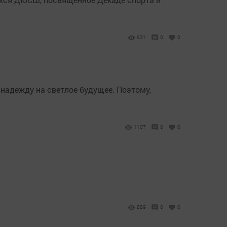
931
0
0
 надежду на светлое будущее. Поэтому,
1107
0
0
889
0
0