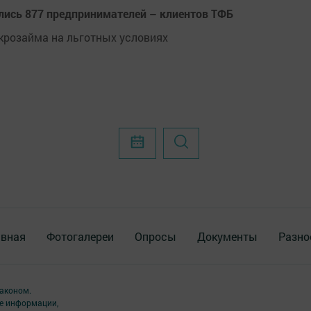
лись 877 предпринимателей – клиентов ТФБ
крозайма на льготных условиях
авная
Фотогалереи
Опросы
Документы
Разно
аконом.
ме информации,