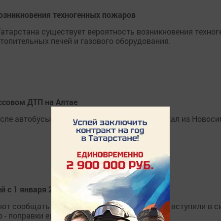
 возникновения техногенных пожаров
Татарстана существует вероятность возникновения техно
топительных печей и газового оборудования.
ссовом ДТП на Алтае
сле автобусы ЛАЗ и Higer, один из которых ехал из Новоси
й с 1 января 2017
т сообщать о том, что с 1 января 2017 года вступили в с
 - поправки еще не подписаны.