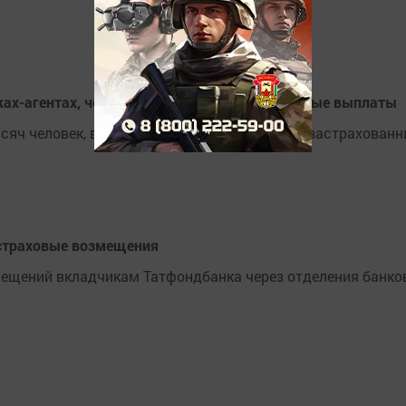
ках-агентах, через которые получали страховые выплаты
сяч человек, выплачено более 70 процентов застрахован
 страховые возмещения
ещений вкладчикам Татфондбанка через отделения банко