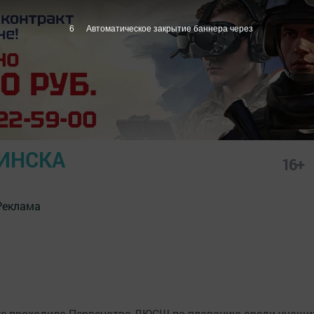
6
Автоматическое закрытие баннера через
ИНСКА
16+
Реклама
е проходило Первенство ДЮСШ по плаванию среди учащи