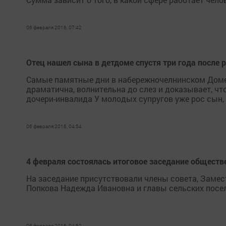
06 февраля 2016, 07:42
Отец нашел сына в детдоме спустя три года после 
Самые памятные дни в набережночелнинском Доме 
драматична, волнительна до слез и доказывает, ч
дочери-инвалида У молодых супругов уже рос сын, 
06 февраля 2016, 04:54
4 февраля состоялась итоговое заседание обществ
На заседание присутствовали члены совета, Заме
Попкова Надежда Ивановна и главы сельских посе
06 февраля 2016, 04:52