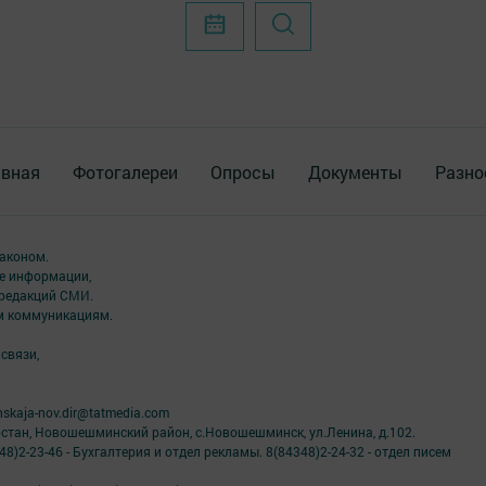
авная
Фотогалереи
Опросы
Документы
Разно
аконом.
ме информации,
 редакций СМИ.
ым коммуникациям.
связи,
skaja-nov.dir@tatmedia.com
рстан, Новошешминский район, с.Новошешминск, ул.Ленина, д.102.
8)2-23-46 - Бухгалтерия и отдел рекламы. 8(84348)2-24-32 - отдел писем