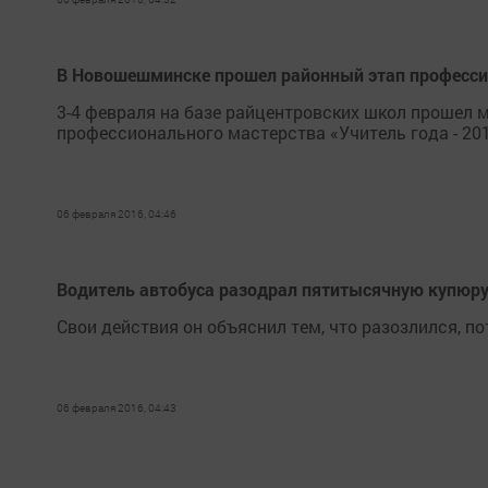
В Новошешминске прошел районный этап профессио
3-4 февраля на базе райцентровских школ прошел 
профессионального мастерства «Учитель года - 201
06 февраля 2016, 04:46
Водитель автобуса разодрал пятитысячную купюру
Свои действия он объяснил тем, что разозлился, по
06 февраля 2016, 04:43