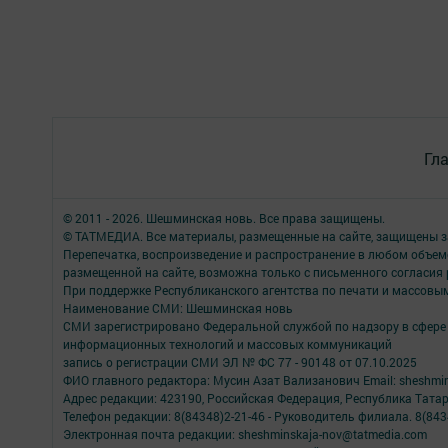
Гл
© 2011 - 2026. Шешминская новь. Все права защищены.
© ТАТМЕДИА. Все материалы, размещенные на сайте, защищены з
Перепечатка, воспроизведение и распространение в любом объе
размещенной на сайте, возможна только с письменного согласия
При поддержке Республиканского агентства по печати и массов
Наименование СМИ: Шешминская новь
СМИ зарегистрировано Федеральной службой по надзору в сфере 
информационных технологий и массовых коммуникаций
запись о регистрации СМИ ЭЛ № ФС 77 - 90148 от 07.10.2025
ФИО главного редактора: Мусин Азат Вализанович Email: sheshmin
Адрес редакции: 423190, Российская Федерация, Республика Тата
Телефон редакции: 8(84348)2-21-46 - Руководитель филиала. 8(8434
Электронная почта редакции: sheshminskaja-nov@tatmedia.com