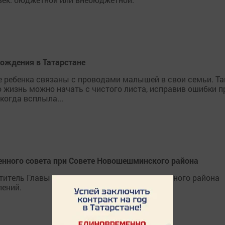
рождения в Татарстане
ребенка связаны с проводами малышей в свои семьи. Так
то жизнь можно начать с чистого листа, исправив ошибки
когда всплыла...
енного совета при Совете Новошешминского района
ститель Главы Новошешминского муниципального района
лений.