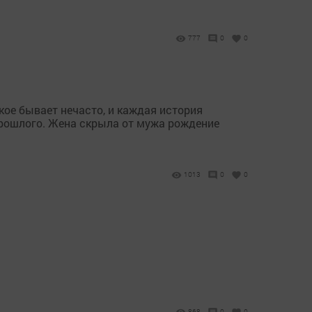
777
0
0
ое бывает нечасто, и каждая история
 прошлого. Жена скрыла от мужа рождение
1013
0
0
868
0
0