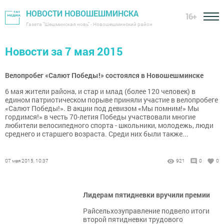
НОВОСТИ НОВОШЕШМИНСКА
16+
Газета "Шешминская новь" - Новошешминский район
Новости за 7 мая 2015
Велопробег «Салют Победы!» состоялся в Новошешминске
6 мая жители района, и стар и млад (более 120 человек) в
едином патриотическом порыве приняли участие в велопробеге
«Салют Победы!». В акции под девизом «Мы помним!» Мы
гордимся!» в честь 70-летия Победы участвовали многие
любители велосипедного спорта - школьники, молодежь, люди
среднего и старшего возраста. Среди них были также...
07 мая 2015, 10:37
921
0
0
Лидерам пятидневки вручили премии
Райсельхозуправление подвело итоги
второй пятидневки трудового