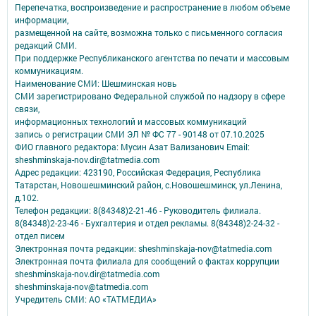
Перепечатка, воспроизведение и распространение в любом объеме
информации,
размещенной на сайте, возможна только с письменного согласия
редакций СМИ.
При поддержке Республиканского агентства по печати и массовым
коммуникациям.
Наименование СМИ: Шешминская новь
СМИ зарегистрировано Федеральной службой по надзору в сфере
связи,
информационных технологий и массовых коммуникаций
запись о регистрации СМИ ЭЛ № ФС 77 - 90148 от 07.10.2025
ФИО главного редактора: Мусин Азат Вализанович Email:
sheshminskaja-nov.dir@tatmedia.com
Адрес редакции: 423190, Российская Федерация, Республика
Татарстан, Новошешминский район, с.Новошешминск, ул.Ленина,
д.102.
Телефон редакции: 8(84348)2-21-46 - Руководитель филиала.
8(84348)2-23-46 - Бухгалтерия и отдел рекламы. 8(84348)2-24-32 -
отдел писем
Электронная почта редакции: sheshminskaja-nov@tatmedia.com
Электронная почта филиала для сообщений о фактах коррупции
sheshminskaja-nov.dir@tatmedia.com
sheshminskaja-nov@tatmedia.com
Учредитель СМИ: АО «ТАТМЕДИА»