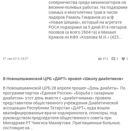
соперничества среди механизаторов на
весенне-полевых работах. На подкормке
озимых и многолетних трав в числе
лидеров Рамиль Гимранов из а/ф
«Новая Шешма», который на агрегате
РОСА подкормил за 5 дней 814 гектаров
посевов (а всего 2604 га) и Михаил
Кряжов из КФХ «Козлова М.И.» (423...
07 мая 2015, 05:37
874
0
0
В Новошешминской ЦРБ «ДАРТ» провел «Школу диабетиков»
В Новошешминской ЦРБ 28 апреля прошел «День диабета». По
программе партии «Единая Россия» «Борьба с сахарным
диабетом» этот день вместе с «диабетчиками» провели
представители общественного учреждения Диабетической
ассоциации Республики Татарстан «ДАРТ», куда вошли
квалифицированные врачи-эндокринологи, спонсоры, под
руководством председателя общественного совета при
Минздраве РТ Чингиса Махмутова. Приглашенные больные,
состоящие на...