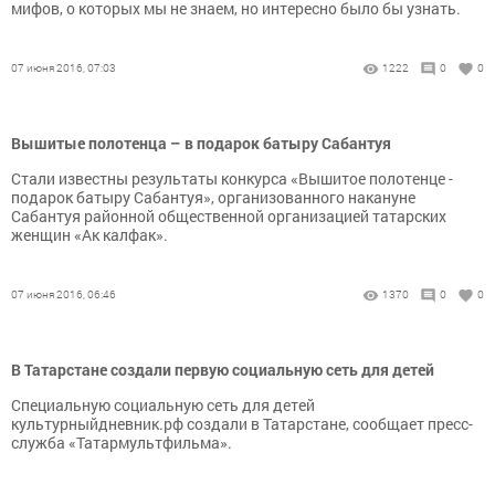
мифов, о которых мы не знаем, но интересно было бы узнать.
07 июня 2016, 07:03
1222
0
0
Вышитые полотенца – в подарок батыру Сабантуя
Стали известны результаты конкурса «Вышитое полотенце -
подарок батыру Сабантуя», организованного накануне
Сабантуя районной общественной организацией татарских
женщин «Ак калфак».
07 июня 2016, 06:46
1370
0
0
В Татарстане создали первую социальную сеть для детей
Специальную социальную сеть для детей
культурныйдневник.рф создали в Татарстане, сообщает пресс-
служба «Татармультфильма».