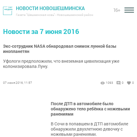
НОВОСТИ НОВОШЕШМИНСКА
16+
Газета "Шешминская новь" - Новошешминский район
Новости за 7 июня 2016
Экс-сотрудник NASA обнародовал снимок лунной базы
инопланетян
Уфологи предположили, что внеземная цивилизация уже
колонизировала Луну.
07 июня 2016, 11:57
1093
0
0
После ДТП в автомобиле было
обнаружено тело ребёнка с ножевыми
ранениями
В Сочи в попавшем в ДТП автомобиле
обнаружили двухлетнюю девочку с
ножевыми ранениями.