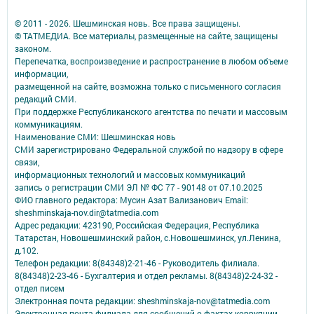
© 2011 - 2026. Шешминская новь. Все права защищены.
© ТАТМЕДИА. Все материалы, размещенные на сайте, защищены
законом.
Перепечатка, воспроизведение и распространение в любом объеме
информации,
размещенной на сайте, возможна только с письменного согласия
редакций СМИ.
При поддержке Республиканского агентства по печати и массовым
коммуникациям.
Наименование СМИ: Шешминская новь
СМИ зарегистрировано Федеральной службой по надзору в сфере
связи,
информационных технологий и массовых коммуникаций
запись о регистрации СМИ ЭЛ № ФС 77 - 90148 от 07.10.2025
ФИО главного редактора: Мусин Азат Вализанович Email:
sheshminskaja-nov.dir@tatmedia.com
Адрес редакции: 423190, Российская Федерация, Республика
Татарстан, Новошешминский район, с.Новошешминск, ул.Ленина,
д.102.
Телефон редакции: 8(84348)2-21-46 - Руководитель филиала.
8(84348)2-23-46 - Бухгалтерия и отдел рекламы. 8(84348)2-24-32 -
отдел писем
Электронная почта редакции: sheshminskaja-nov@tatmedia.com
Электронная почта филиала для сообщений о фактах коррупции