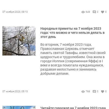
07 ноября 2023, 09:10
649
0
0
Народные приметы на 7 ноября 2023
года: что можно и чего нельзя делать в
этот день
Во вторник, 7 ноября 2023 года,
Православная Церковь отмечает
память святой Тавифы, известной своей
щедростью и трудолюбием. Она жила в
городе Иоппия (современная Яффа) в I
веке и всегда помогала нуждающимся,
раздавая милостыню и занимаясь
добрыми делами.
07 ноября 2023, 05:15
768
0
0
Читайте гороскоп на 7 ноября 2023 года