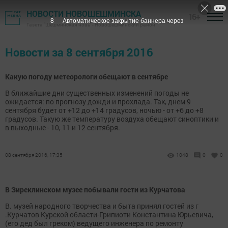
НОВОСТИ НОВОШЕШМИНСКА
16+
8
Автоматическое закрытие баннера через
Газета "Шешминская новь" - Новошешминский район
Новости за 8 сентября 2016
Какую погоду метеорологи обещают в сентябре
В ближайшие дни существенных изменений погоды не
ожидается: по прогнозу дожди и прохлада. Так, днем 9
сентября будет от +12 до +14 градусов, ночью - от +6 до +8
градусов. Такую же температуру воздуха обещают синоптики и
в выходные - 10, 11 и 12 сентября.
08 сентября 2016, 17:35
1048
0
0
В Зиреклинском музее побывали гости из Курчатова
В. музей народного творчества и быта принял гостей из г
.Курчатов Курской области-Грипиоти Константина Юрьевича,
(его дед был греком) ведущего инженера по ремонту