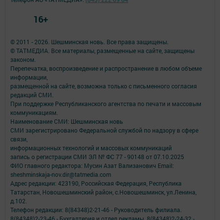
16+
© 2011 - 2026. Шешминская новь. Все права защищены.
© ТАТМЕДИА. Все материалы, размещенные на сайте, защищены
законом.
Перепечатка, воспроизведение и распространение в любом объеме
информации,
размещенной на сайте, возможна только с письменного согласия
редакций СМИ.
При поддержке Республиканского агентства по печати и массовым
коммуникациям.
Наименование СМИ: Шешминская новь
СМИ зарегистрировано Федеральной службой по надзору в сфере
связи,
информационных технологий и массовых коммуникаций
запись о регистрации СМИ ЭЛ № ФС 77 - 90148 от 07.10.2025
ФИО главного редактора: Мусин Азат Вализанович Email:
sheshminskaja-nov.dir@tatmedia.com
Адрес редакции: 423190, Российская Федерация, Республика
Татарстан, Новошешминский район, с.Новошешминск, ул.Ленина,
д.102.
Телефон редакции: 8(84348)2-21-46 - Руководитель филиала.
8(84348)2-23-46 - Бухгалтерия и отдел рекламы. 8(84348)2-24-32 -