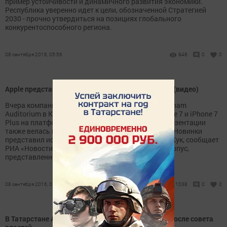
пример устойчивости и динамичного развития экономики.
Республика уверенно идет к цели, обозначенной Стратегией
2030 - прочно утвердиться на позициях глобального
конкурентоспособного региона.
08 сентября 2016, 05:56
946
0
0
Apple представила новые iPhone 7 и iPhone 7 Plus (видео)
Вчера компания Apple представила в зале Bill Graham
Auditorium в Калифорнии новые смартфоны iPhone 7 и iPhone 7
Plus на платформе iOS 10. Прямая трансляция презентации
также велась на официальном сайте корпорации. Новинки
представил исполнительный директор Apple Тим Кук, сообщает
РИА «Новости». Гаджеты имеют алюминиевый корпус,
представленный в цветах «черный...
08 сентября 2016, 05:53
1038
0
0
В Татарстане АЗС резко снизили цены на бензин после совета