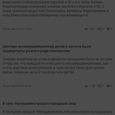
реакторного оборудования Курской АЭС и его жену Лилию
Мингалимовну, инженера, химика-технолого Курской АЭС. С
ними приехали родители Лилии-мать Минниса Ибрагимовна и
отец Мингалим абый Набиулины, проживающие в...
08 сентября 2016, 10:13
1082
0
0
Шестеро несовершеннолетних детей в августе были
подвергнуты разного рода опасностям
Членам комиссии на этом очередном заседании было не по себе
от мысли, что каждый из этих шести несовершеннолетних, мог
стать жертвой преступления, а трое из них сами преступили
закон, повинны же в этом родители детей.
08 сентября 2016, 06:25
1159
0
0
В селе Чертушкино прошел народный сход
В прошлую среду в Чертушкинском сельском клубе на народном