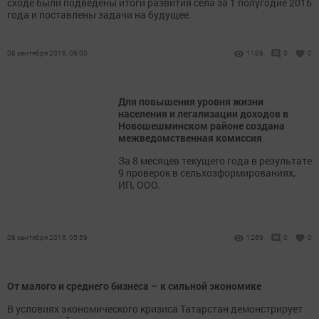
сходе были подведены итоги развития села за 1 полугодие 2016
года и поставлены задачи на будущее.
08 сентября 2016, 06:00
1186
0
0
Для повышения уровня жизни
населения и легализации доходов в
Новошешминском районе создана
межведомственная комиссия
За 8 месяцев текущего года в результате
9 проверок в сельхозформированиях,
ИП, ООО.
08 сентября 2016, 05:59
1269
0
0
От малого и среднего бизнеса – к сильной экономике
В условиях экономического кризиса Татарстан демонстрирует