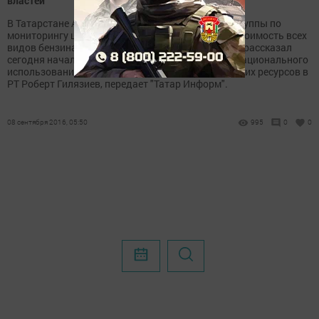
властей
В Татарстане АЗС после рекомендации рабочей группы по
мониторингу цен на моторные топлива снизили стоимость всех
видов бензина не менее чем на 60 копеек, об этом рассказал
сегодня начальник Управления по обеспечению рационального
использования и качества топливно-энергетических ресурсов в
РТ Роберт Гилязиев, передает "Татар Информ".
08 сентября 2016, 05:50
995
0
0