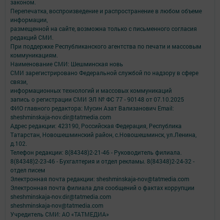
законом.
Перепечатка, воспроизведение и распространение в любом объеме
информации,
размещенной на сайте, возможна только с письменного согласия
редакций СМИ.
При поддержке Республиканского агентства по печати и массовым
коммуникациям.
Наименование СМИ: Шешминская новь
СМИ зарегистрировано Федеральной службой по надзору в сфере
связи,
информационных технологий и массовых коммуникаций
запись о регистрации СМИ ЭЛ № ФС 77 - 90148 от 07.10.2025
ФИО главного редактора: Мусин Азат Вализанович Email:
sheshminskaja-nov.dir@tatmedia.com
Адрес редакции: 423190, Российская Федерация, Республика
Татарстан, Новошешминский район, с.Новошешминск, ул.Ленина,
д.102.
Телефон редакции: 8(84348)2-21-46 - Руководитель филиала.
8(84348)2-23-46 - Бухгалтерия и отдел рекламы. 8(84348)2-24-32 -
отдел писем
Электронная почта редакции: sheshminskaja-nov@tatmedia.com
Электронная почта филиала для сообщений о фактах коррупции
sheshminskaja-nov.dir@tatmedia.com
sheshminskaja-nov@tatmedia.com
Учредитель СМИ: АО «ТАТМЕДИА»