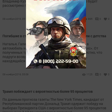
Владимир Кузин, в ближайшее время предложение будет
рассмотрено правительством.
09 ноября 2016, 05:11
995
0
0
Погибшие в страшной аварии три девушки дружили с детства
Наталья, Галина и Анна находились в такси, когда в
автомобиль на полной скорости врезался «Мерседес». От
полученных травм девушки погибли на месте. Известно, что
подруги возвращались домой из гостей. Водитель,
находящийся за рулем такси, также скончался.
09 ноября 2016, 05:09
1125
0
0
Трамп побеждает с вероятностью более 95 процентов
По данным прогноза газеты The New York Times, кандидат от
Республиканской партии Дональд Трамп одержит победу на
выборах Президента США с вероятностью более 95 процентов