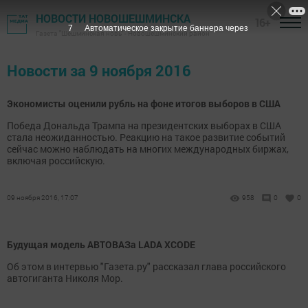
НОВОСТИ НОВОШЕШМИНСКА
16+
7
Автоматическое закрытие баннера через
Газета "Шешминская новь" - Новошешминский район
Новости за 9 ноября 2016
Экономисты оценили рубль на фоне итогов выборов в США
Победа Дональда Трампа на президентских выборах в США
стала неожиданностью. Реакцию на такое развитие событий
сейчас можно наблюдать на многих международных биржах,
включая российскую.
09 ноября 2016, 17:07
958
0
0
Будущая модель АВТОВАЗа LADA XCODE
Об этом в интервью "Газета.ру" рассказал глава российского
автогиганта Николя Мор.