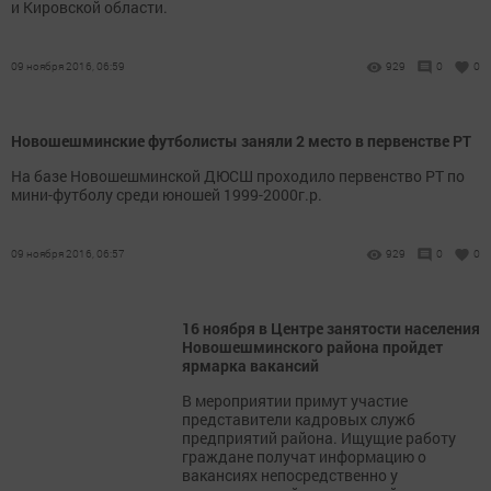
и Кировской области.
09 ноября 2016, 06:59
929
0
0
Новошешминские футболисты заняли 2 место в первенстве РТ
На базе Новошешминской ДЮСШ проходило первенство РТ по
мини-футболу среди юношей 1999-2000г.р.
09 ноября 2016, 06:57
929
0
0
16 ноября в Центре занятости населения
Новошешминского района пройдет
ярмарка вакансий
В мероприятии примут участие
представители кадровых служб
предприятий района. Ищущие работу
граждане получат информацию о
вакансиях непосредственно у