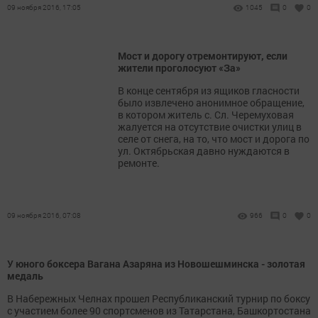
09 ноября 2016, 17:05
1045
0
0
Мост и дорогу отремонтируют, если
жители проголосуют «За»
В конце сентября из ящиков гласности
было извлечено анонимное обращение,
в котором житель с. Сл. Черемуховая
жалуется на отсутствие очистки улиц в
селе от снега, на то, что мост и дорога по
ул. Октябрьская давно нуждаются в
ремонте.
09 ноября 2016, 07:08
966
0
0
У юного боксера Вагана Азаряна из Новошешминска - золотая
медаль
В Набережных Челнах прошел Республиканский турнир по боксу
с участием более 90 спортсменов из Татарстана, Башкортостана