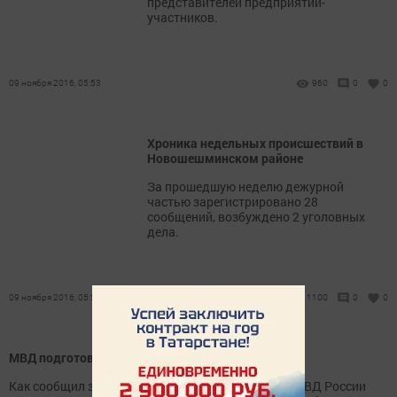
представителей предприятий-
участников.
09 ноября 2016, 05:53
960
0
0
Хроника недельных происшествий в
Новошешминском районе
За прошедшую неделю дежурной
частью зарегистрировано 28
сообщений, возбуждено 2 уголовных
дела.
09 ноября 2016, 05:51
1100
0
0
МВД подготовило новый запрет для водителей
Как сообщил замначальника Госавтоинспекции МВД России