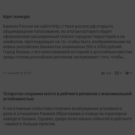
Идет конкурс
Банком России на сайте http://твоя-россия.рф открыто
общенародное голосование, по итогам которого будет
сформирован расширенный список городов/территорий и их
символов, претендующих на то, чтобы быть изображенными на
новых российских банкнотах номиналом 200 и 2000 рублей.
Город Казань с его многовековой историей и достойным местом
среди столиц российских регионов заслуживает того, чтобы...
11 июля 2016, 07:01
942
0
0
Татарстан сохранил место в рейтинге регионов с максимальной
устойчивостью
К негативным событиям отнесено возбуждение уголовного
дела в отношении Рамиля Ибрагимова и пожар на пороховом
заводе в Казани. Однако, среди позитивных событий в рейтинге
- намного больше пунктов.