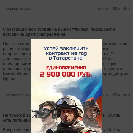
11 июля 2016, 06:34
1107
0
0
С возвращением Турции на рынок туризма, подешевели
путевки на другие направления
После того, как Турция вернулась на российский туристический
рынок, компании снизили цены на другие популярные
направления для путешествий, пишет «РИА-Новости». По
данным организации, за последние шесть дней наиболее
популярные курорты подешевели на 10-11%. Падение цен
произошло в результате снижения спроса на другие курорты.
Как сообщает Представитель Российского союза туриндустрии
Ирина...
11 июля 2016, 06:33
1061
0
0
На трассе в Татарстане лоб в лоб столкнулись Киа и ГАЗель:
есть погибший
Вчера вечером, 9 июля, на 956-ом километре трассы Москва-