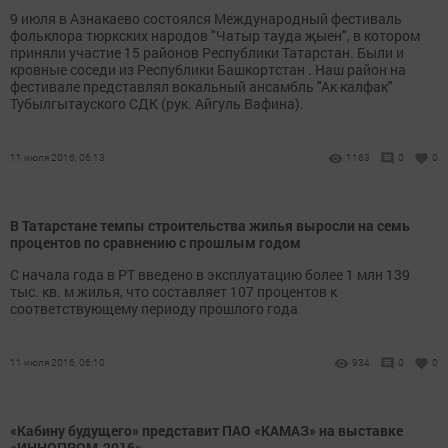
9 июля в Азнакаево состоялся Международный фестиваль
фольклора тюркских народов "Чатыр тауда җыен", в котором
приняли участие 15 районов Республики Татарстан. Были и
кровные соседи из Республики Башкортстан . Наш район на
фестивале представлял вокальный ансамбль "Ак калфак"
Тубылгытауского СДК (рук. Айгуль Вафина).
11 июля 2016, 06:13
1163
0
0
В Татарстане темпы строительства жилья выросли на семь
процентов по сравнению с прошлым годом
С начала года в РТ введено в эксплуатацию более 1 млн 139
тыс. кв. м жилья, что составляет 107 процентов к
соответствующему периоду прошлого года
11 июля 2016, 06:10
934
0
0
«Кабину будущего» представит ПАО «КАМАЗ» на выставке
«ИННОПРОМ-2016»