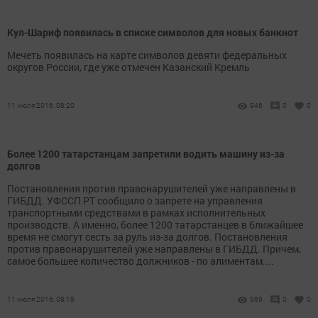
Кул-Шариф появилась в списке символов для новых банкнот
Мечеть появилась на карте символов девяти федеральных
округов России, где уже отмечен Казанский Кремль
11 июля 2016, 08:20
946
0
0
Более 1200 татарстанцам запретили водить машину из-за
долгов
Постановления против правонарушителей уже направлены в
ГИБДД. УФССП РТ сообщило о запрете на управления
транспортными средствами в рамках исполнительных
производств. А именно, более 1200 татарстанцев в ближайшее
время не смогут сесть за руль из-за долгов. Постановления
против правонарушителей уже направлены в ГИБДД. Причем,
самое большее количество должников - по алиментам....
11 июля 2016, 08:19
969
0
0