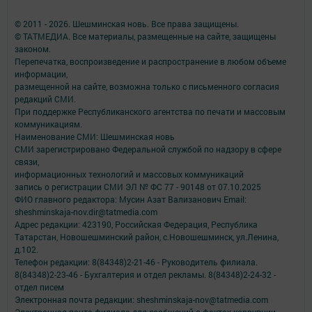
© 2011 - 2026. Шешминская новь. Все права защищены.
© ТАТМЕДИА. Все материалы, размещенные на сайте, защищены
законом.
Перепечатка, воспроизведение и распространение в любом объеме
информации,
размещенной на сайте, возможна только с письменного согласия
редакций СМИ.
При поддержке Республиканского агентства по печати и массовым
коммуникациям.
Наименование СМИ: Шешминская новь
СМИ зарегистрировано Федеральной службой по надзору в сфере
связи,
информационных технологий и массовых коммуникаций
запись о регистрации СМИ ЭЛ № ФС 77 - 90148 от 07.10.2025
ФИО главного редактора: Мусин Азат Вализанович Email:
sheshminskaja-nov.dir@tatmedia.com
Адрес редакции: 423190, Российская Федерация, Республика
Татарстан, Новошешминский район, с.Новошешминск, ул.Ленина,
д.102.
Телефон редакции: 8(84348)2-21-46 - Руководитель филиала.
8(84348)2-23-46 - Бухгалтерия и отдел рекламы. 8(84348)2-24-32 -
отдел писем
Электронная почта редакции: sheshminskaja-nov@tatmedia.com
Электронная почта филиала для сообщений о фактах коррупции