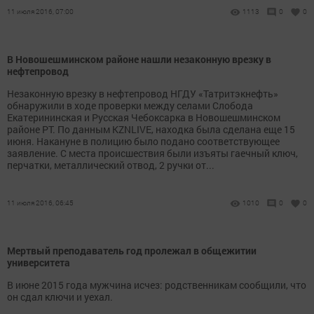
11 июля 2016, 07:00
1113
0
0
В Новошешминском районе нашли незаконную врезку в
нефтепровод
Незаконную врезку в нефтепровод НГДУ «Татритэкнефть»
обнаружили в ходе проверки между селами Слобода
Екатерининская и Русская Чебоксарка в Новошешминском
районе РТ. По данным KZNLIVE, находка была сделана еще 15
июня. Накануне в полицию было подано соответствующее
заявление. С места происшествия были изъяты гаечный ключ,
перчатки, металлический отвод, 2 ручки от...
11 июля 2016, 06:45
1010
0
0
Мертвый преподаватель год пролежал в общежитии
университета
В июне 2015 года мужчина исчез: родственникам сообщили, что
он сдал ключи и уехал.