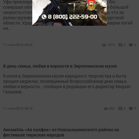
Уфа произошло смертельное ДТП. Автомобиль KIA Rio
совершал обгон и выехала на «встречку». Там он на большой
скорости столкнулся с грузовой ГАЗелью. Известно, что за
рулем грузового авто был 56-летний житель Оренбургской
области. Удар был очень сильным, и водитель иномарки погиб
на...
11 июля 2016, 06:30
1073
0
0
В день семьи, любви и верности в Зиреклинском музее
8 июля в Зиреклинском музее народного творчества и быта
прошел меджлис, посвященный Всероссийскому дню семьи,
любви и верности, - сообщил в редакцию его директор Мидхат
Газымов.
11 июля 2016, 06:19
952
0
0
Ансамбль «Ак калфак» из Новошешминского района на
фестивале тюркских народов