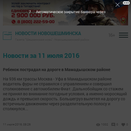
7
Автоматическое закрытие баннера через
НОВОСТИ НОВОШЕШМИНСКА
16+
Газета "Шешминская новь" - Новошешминский район
Новости за 11 июля 2016
Ребенок пострадал на дороге в Мамадышском районе
На 936 км трассы Москва - Уфа в Мамадышском районе
водитель фуры не справился с управлением и совершил
столкновение с автомобилем Фиат. Дальнобойщик со стажем
не принял во внимание погодные условия, а именно моросящий
дождь и превысил скорость. Большегруз вылетел на дорогу со
встречным движением через разделительную полосу и
столкнулся...
11 июля 2016, 08:26
1002
0
0