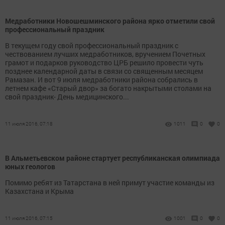
Медработники Новошешминского района ярко отметили свой
профессиональный праздник
В текущем году свой профессиональный праздник с
чествованием лучших медработников, вручением Почетных
грамот и подарков руководство ЦРБ решило провести чуть
позднее календарной даты в связи со священным месяцем
Рамазан. И вот 9 июля медработники района собрались в
летнем кафе «Старый двор» за богато накрытыми столами на
свой праздник- День медицинского...
11 июля 2016, 07:18
1011
0
0
В Альметьевском районе стартует республиканская олимпиада
юных геологов
Помимо ребят из Татарстана в ней примут участие команды из
Казахстана и Крыма
11 июля 2016, 07:15
1001
0
0