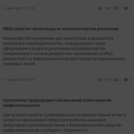
11 августа 2017, 11:35
1186
0
0
МВД сократит сроки выдачи загранпаспортов россиянам‍
Министерство внутренних дел приступило к разработке
поправок в законодательство, сокращающих сроки
оформления и выдачи россиянам загранпаспортов.
Уведомление о начале разработки законопроекта МВД
разместило на Федеральном портале проектов нормативных
правовых актов.
11 августа 2017, 07:20
1179
0
0
Центробанк предупредил о возможной атаке вирусов-
шифровальщиков
Центр мониторинга и реагирования на компьютерные атаки в
кредитно-финансовой сфере Центробанка накануне
предупредил российские банки о возможной атаке вирусов-
шифровальщиков, сообщают «Ведомости».