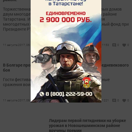
Торжественная церемония вручения ключей от новых домов
двум многодетным семьям прошла в Алькеевском районе
Татарстана. Инвестором - застройщиком домов для
многодетных семей стал Государственный жилищный фонд при
Президенте РТ, сообщает ИА «Татар-информ».
11 августа 2017, 06:11
1153
0
0
В Болгаре пройдет Международный фестиваль средневекового
боя
Гости фестиваля «Великий Болгар» увидят зрелищные
сражения воинов Золотой Орды, Руси и Европы.
11 августа 2017, 06:03
1221
0
0
Лидерам первой пятидневки на уборке
урожая в Новошешминском районе
вручены премии