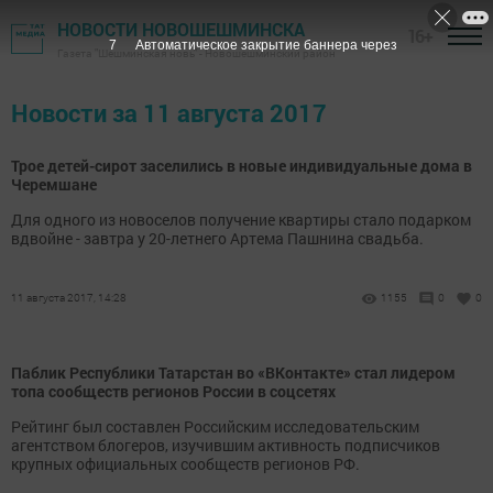
НОВОСТИ НОВОШЕШМИНСКА
16+
7
Автоматическое закрытие баннера через
Газета "Шешминская новь" - Новошешминский район
Новости за 11 августа 2017
Трое детей-сирот заселились в новые индивидуальные дома в
Черемшане
Для одного из новоселов получение квартиры стало подарком
вдвойне - завтра у 20-летнего Артема Пашнина свадьба.
11 августа 2017, 14:28
1155
0
0
Паблик Республики Татарстан во «ВКонтакте» стал лидером
топа сообществ регионов России в соцсетях
Рейтинг был составлен Российским исследовательским
агентством блогеров, изучившим активность подписчиков
крупных официальных сообществ регионов РФ.