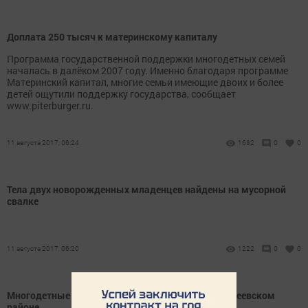
Доплата 250 тысяч к материнскому капиталу
Программа государственной поддержки многодетных семей
началась в далёком 2007 году. Именно благодаря программе
Материнский капитал, многие семьи имеющие двоих и более
детей ощутили поддержку государства, сообщает
www.piterburger.ru.
11 августа 2017, 06:24
1662
0
0
Тела двух новорожденных младенцев найдены на мусорной
свалке
11 августа 2017, 06:20
1222
0
0
Многодетные семьи получили новые дома в Алькеевском
районе