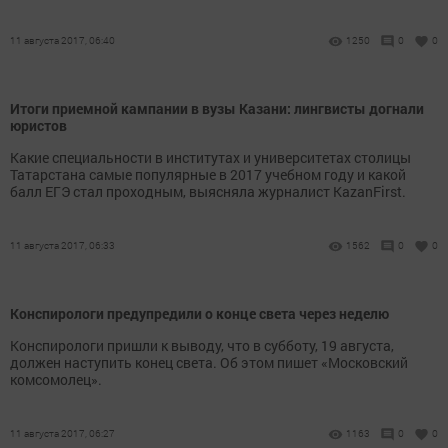
11 августа 2017, 06:40
1250
0
0
Итоги приемной кампании в вузы Казани: лингвисты догнали
юристов
Какие специальности в институтах и университетах столицы
Татарстана самые популярные в 2017 учебном году и какой
балл ЕГЭ стал проходным, выясняла журналист KazanFirst.
11 августа 2017, 06:33
1562
0
0
Конспирологи предупредили о конце света через неделю
Конспирологи пришли к выводу, что в субботу, 19 августа,
должен наступить конец света. Об этом пишет «Московский
комсомолец».
11 августа 2017, 06:27
1163
0
0