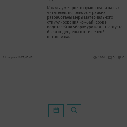
Как мы уже проинформировали наших
читателей, исполкомом района
разработаны меры материального
стимулирования комбайнеров и
водителей на уборке урожая. 10 августа
были подведены итоги первой
пятидневки.
11 августа 2017, 05:46
1194
0
0