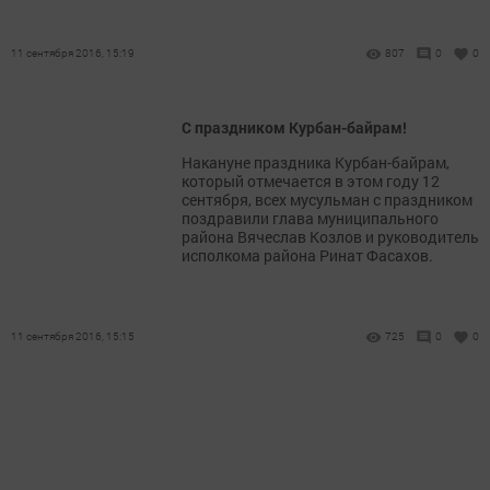
11 сентября 2016, 15:19
807
0
0
С праздником Курбан-байрам!
Накануне праздника Курбан-байрам,
который отмечается в этом году 12
сентября, всех мусульман с праздником
поздравили глава муниципального
района Вячеслав Козлов и руководитель
исполкома района Ринат Фасахов.
11 сентября 2016, 15:15
725
0
0