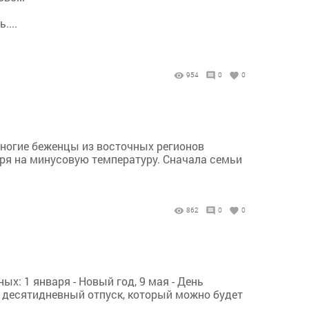
....
954
0
0
многие беженцы из восточных регионов
тря на минусовую температуру. Сначала семьи
862
0
0
х: 1 января - Новый год, 9 мая - День
й десятидневный отпуск, который можно будет