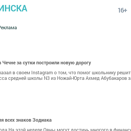
ИНСКА
16+
Реклама
Чечне за сутки построили новую дорогу
зал в своем Instagram о том, что помог школьнику решит
асса средней школы N3 из Ножай-Юрта Ахмед Абубакаров з
ля всех знаков Зодиака
года На этой неделе Овны могут достичь многого в финан