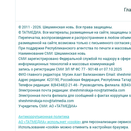
Гл
© 2011 - 2026. Шешминская новь. Все права защищены.
© ТАТМЕДИА. Все материалы, размещенные на сайте, защищены з
Перепечатка, воспроизведение и распространение в любом объе
размещенной на сайте, возможна только с письменного согласия
При поддержке Республиканского агентства по печати и массов
Наименование СМИ: Шешминская новь
СМИ зарегистрировано Федеральной службой по надзору в сфере 
информационных технологий и массовых коммуникаций
запись о регистрации СМИ ЭЛ № ФС 77 - 90148 от 07.10.2025
ФИО главного редактора: Мусин Азат Вализанович Email: sheshmin
Адрес редакции: 423190, Российская Федерация, Республика Тата
Телефон редакции: 8(84348)2-21-46 - Руководитель филиала. 8(8434
Электронная почта редакции: sheshminskaja-nov@tatmedia.com
Электронная почта филиала для сообщений о фактах коррупции sh
sheshminskaja-nov@tatmedia.com
Учредитель СМИ: АО «ТАТМЕДИА»
Антикоррупционная политика
АО «ТАТМЕДИА» использует «cookie»
для персонализации сервисо
Использование «cookie» можно отменить в настройках браузера.