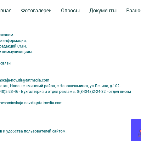
авная
Фотогалереи
Опросы
Документы
Разно
аконом.
ме информации,
 редакций СМИ.
ым коммуникациям.
связи,
skaja-nov.dir@tatmedia.com
рстан, Новошешминский район, с.Новошешминск, ул.Ленина, д.102.
8)2-23-46 - Бухгалтерия и отдел рекламы. 8(84348)2-24-32 - отдел писем
eshminskaja-nov.dir@tatmedia.com
в и удобства пользователей сайтом.