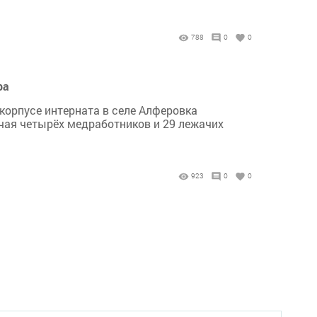
788
0
0
ра
 корпусе интерната в селе Алферовка
ючая четырёх медработников и 29 лежачих
923
0
0