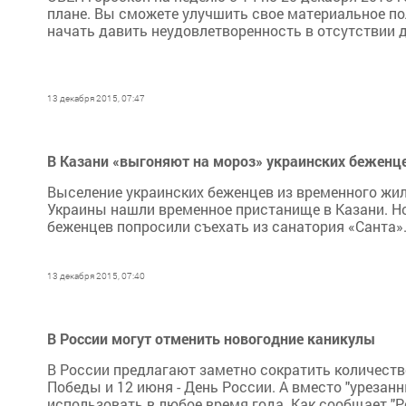
плане. Вы сможете улучшить свое материальное по
начать давить неудовлетворенность в отсутствии ду
13 декабря 2015, 07:47
В Казани «выгоняют на мороз» украинских беженце
Выселение украинских беженцев из временного жил
Украины нашли временное пристанище в Казани. Но
беженцев попросили съехать из санатория «Санта».
13 декабря 2015, 07:40
В России могут отменить новогодние каникулы
В России предлагают заметно сократить количество
Победы и 12 июня - День России. А вместо "уреза
использовать в любое время года. Как сообщает "Р