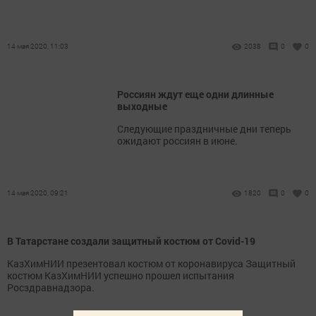
14 мая 2020, 11:03
2038
0
0
Россиян ждут еще одни длинные
выходные
Следующие праздничные дни теперь
ожидают россиян в июне.
14 мая 2020, 09:21
1820
0
0
В Татарстане создали защитный костюм от Covid-19
КазХимНИИ презентовал костюм от коронавируса Защитный
костюм КазХимНИИ успешно прошел испытания
Росздравнадзора.