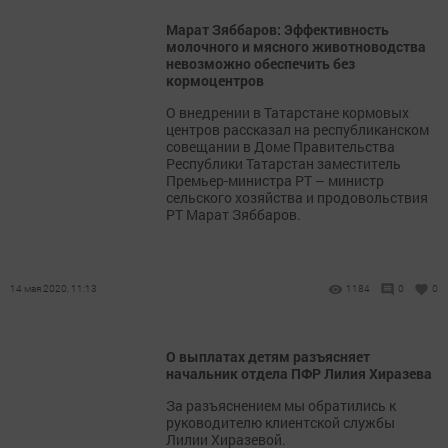
Марат Зяббаров: Эффективность
молочного и мясного животноводства
невозможно обеспечить без
кормоцентров
О внедрении в Татарстане кормовых
центров рассказал на республиканском
совещании в Доме Правительства
Республики Татарстан заместитель
Премьер-министра РТ – министр
сельского хозяйства и продовольствия
РТ Марат Зяббаров.
14 мая 2020, 11:13
1184
0
0
О выплатах детям разъясняет
начальник отдела ПФР Лилия Хиразева
За разъяснением мы обратились к
руководителю клиентской службы
Лилии Хиразевой.