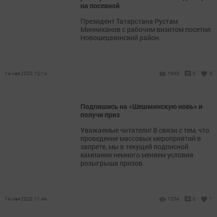
на посевной
Президент Татарстана Рустам
Минниханов с рабочим визитом посетил
Новошешминский район.
14 мая 2020, 12:14
1933
0
0
Подпишись на «Шешминскую новь» и
получи приз
Уважаемые читатели! В связи с тем, что
проведение массовых мероприятий в
запрете, мы в текущей подписной
кампании немного меняем условия
розыгрыша призов.
14 мая 2020, 11:44
1204
0
1