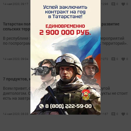
14 мая 2020, 09:17
1298
0
0
Татарстан получит от РФ около 954 млн рублей на развитие
сельских территорий
В республике запланирована реализация девяти мероприятий
по госпрограмме «Комплексное развитие сельских территорий».
14 мая 2020, 09:04
1272
0
0
7 продуктов, которые нельзя есть натощак
Всем привет, совсем недавно я встретилась с подругой
диетологом. Она рассказала мне о том, какие продукты не стоит
есть на завтрак. Возможно, некоторые вас удивят.
14 мая 2020, 08:33
1167
0
0