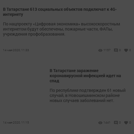
В Татарстане 613 социальных объектов подключат к 4G-
интернету
По нацпроекту «Цифровая экономика» высокоскоростным
интернетом будут обеспечены, пожарные части, ФАПы,
учреждения профобразования.
14 мая 2020, 11:33
1157
0
0
В Татарстане заражение
коронавирусной инфекцией идет на
спад
По республике подтвержден 61 новый
случай, в Новошешминском районе
новых случаев заболеваний нет.
14 мая 2020, 11:15
1441
0
0