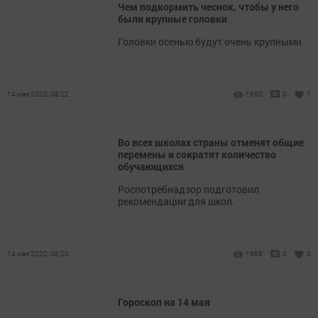
Чем подкормить чеснок, чтобы у него
были крупные головки
Головки осенью будут очень крупными
14 мая 2020, 08:22
1660
0
1
Во всех школах страны отменят общие
перемены и сократят количество
обучающихся
Роспотребнадзор подготовил
рекомендации для школ.
14 мая 2020, 08:20
1666
0
0
Гороскоп на 14 мая