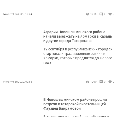
14 сентября 2020, 10:24
1218
0
0
Аграрии Новошешминского района
начали выезжать на ярмарки в Казань
и другие города Татарстана
12 сентября в республиканских городах
стартовали традиционные осенние
ярмарки, которые продлятся до Нового
года.
14 сентября 2020, 09:56
1290
0
0
В Новошешминском районе прошли
встречи с татарской писательницей
Фаузией Байрамовой
В татарских селах района побывала с