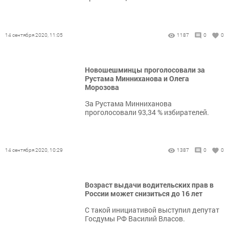
14 сентября 2020, 11:05
1187
0
0
Новошешминцы проголосовали за
Рустама Минниханова и Олега
Морозова
За Рустама Минниханова
проголосовали 93,34 % избирателей.
14 сентября 2020, 10:29
1387
0
0
Возраст выдачи водительских прав в
России может снизиться до 16 лет
С такой инициативой выступил депутат
Госдумы РФ Василий Власов.