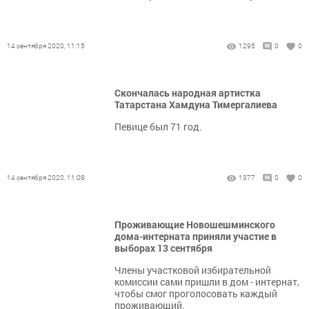
14 сентября 2020, 11:15
1295
0
0
Скончалась народная артистка
Татарстана Хамдуна Тимергалиева
Певице был 71 год.
14 сентября 2020, 11:08
1377
0
0
Проживающие Новошешминского
дома-интерната приняли участие в
выборах 13 сентября
Члены участковой избирательной
комиссии сами пришли в дом - интернат,
чтобы смог проголосовать каждый
проживающий.