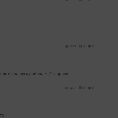
1613
0
0
сле из нашего района – 21 парней.
1207
0
0
то