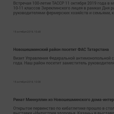
Встречая 100-летие ТАССР 11 октября 2019 года в 
10-11 классов Зиреклинского лицея в рамках Дня р
руководителями фермерских хозяйств и семьями, 
15 октября 2019, 10:48
Новошешминский район посетит ФАС Татарстана
Визит Управления Федеральной антимонопольной с
года. Наш район посетит заместитель руководител
15 октября 2019, 10:08
Ринат Миннуллин из Новошешминского дома-интерн
Открытое первенство по кибатлетике прошло в сто
выставки «Индустрия здоровья. Казань» в выставо