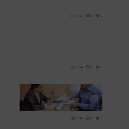
1784
0
0
1294
0
0
1396
0
0