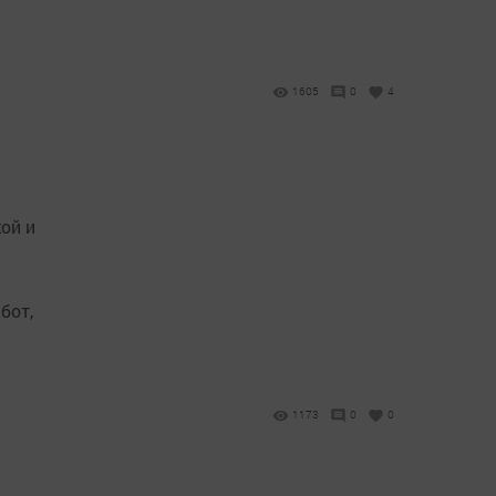
1605
0
4
ой и
бот,
1173
0
0