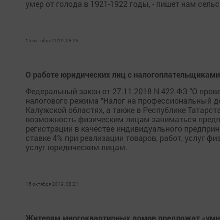
умер от голода в 1921-1922 годы, - пишет нам сель
15 октября 2019, 08:23
О работе юридических лиц с налогоплательщиками
Федеральный закон от 27.11.2018 N 422-ФЗ "О про
налогового режима "Налог на профессиональный до
Калужской областях, а также в Республике Татарста
возможность физическим лицам заниматься предп
регистрации в качестве индивидуального предприн
ставке 4% при реализации товаров, работ, услуг фи
услуг юридическим лицам.
15 октября 2019, 08:21
Жителям многоквартирных домов предложат «ум