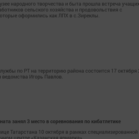
музее народного творчества и быта прошла встреча учащи
аботников сельского хозяйства и продовольствия с
которые оформились как ЛПХ в с.Зиреклы.
лужбы по РТ на территорию района состоится 17 октября 
я ведомства Игорь Павлов.
ата занял 3 место в соревнования по кибатлетике
лице Татарстана 10 октября в рамках специализированной
чном центре «Казанская ярмарка».