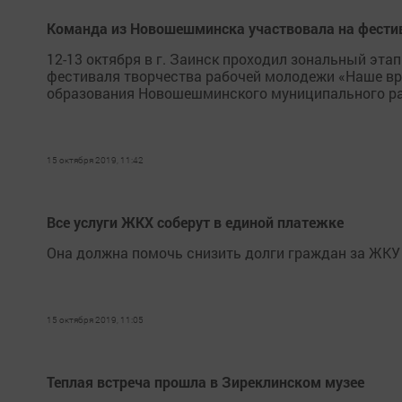
Команда из Новошешминска участвовала на фестив
12-13 октября в г. Заинск проходил зональный эта
фестиваля творчества рабочей молодежи «Наше вр
образования Новошешминского муниципального ра
15 октября 2019, 11:42
Все услуги ЖКХ соберут в единой платежке
Она должна помочь снизить долги граждан за ЖКУ 
15 октября 2019, 11:05
Теплая встреча прошла в Зиреклинском музее