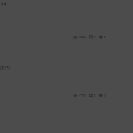
хся
1584
0
0
2019
1706
0
0