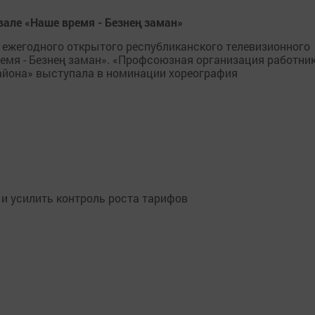
але «Наше время - Безнең заман»
п ежегодного открытого республиканского телевизионного
емя - Безнең заман». «Профсоюзная организация работни
йона» выступала в номинации хореография
и усилить контроль роста тарифов