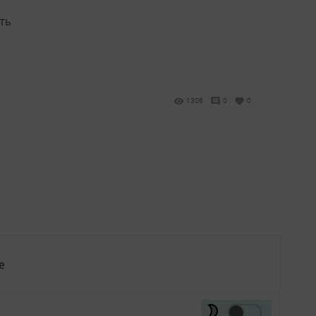
ть
1306
0
0
е