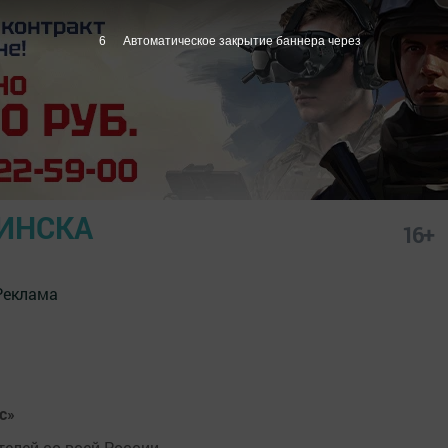
5
Автоматическое закрытие баннера через
ИНСКА
16+
Реклама
с»
елей со всей России.