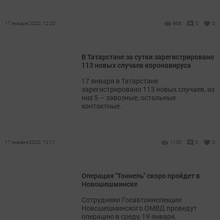
17 января 2022, 12:20
866
0
0
В Татарстане за сутки зарегистрировано
113 новых случаев коронавируса
17 января в Татарстане
зарегистрировано 113 новых случаев, из
них 5 – завозные, остальные
контактные.
17 января 2022, 12:11
1100
0
0
Операция "Тоннель" скоро пройдет в
Новошешминске
Сотрудники Госавтоинспекции
Новошешминского ОМВД проведут
операцию в среду, 19 января.