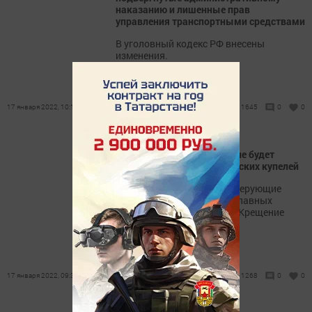
наказанию и лишенные прав
управления транспортными средствами
В уголовный кодекс РФ внесены
изменения.
17 января 2022, 10:19
1645
0
0
В Новошешминском районе будет
оборудовано семь крещенских купелей
19 января православные верующие
отмечают один из самых главных
христианских праздников-Крещение
Господне.
17 января 2022, 09:35
1268
0
0