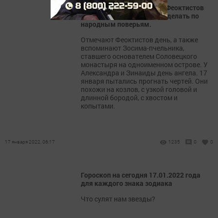
Сегодня,17 января 2022г, Феоктистов
день. Что можно и нельзя делать по
народным поверьям.
Отмечают Феоктистов день, а также
вспоминают Зосима-пчельника,
ставшего основателем Соловецкого
монастыря на одноименном острове. У
Александра и Зинаиды день ангела. 17
января пытались прогнать чертей. Они
похожи на козлов, с узкой головой и
длинной бородой, с хвостом и
копытами.
17 января 2022, 06:17
1235
0
0
Гороскоп на сегодня 17.01.2022 года
для каждого знака зодиака
Что сулят нам звезды?