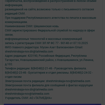
Перепечатка, воспроизведение и распространение в любом объеме
информации,
размещенной на сайте, возможна только с письменного согласия
редакций СМИ.
При поддержке Республиканского агентства по печати и массовым
коммуникациям.
Наименование СМИ: Шешминская новь
СМИ зарегистрировано Федеральной службой по надзору в сфере
связи,
информационных технологий и массовых коммуникаций
запись о регистрации СМИ ЭЛ № ФС 77 - 90148 от 07.10.2025
ФИО главного редактора: Мусин Азат Вализанович Email:
sheshminskaja-nov.dir@tatmedia.com
Адрес редакции: 423190, Российская Федерация, Республика
Татарстан, Новошешминский район, с.Новошешминск, ул.Ленина,
д.102.
Телефон редакции: 8(84348)2-21-46 - Руководитель филиала.
8(84348)2-23-46 - Бухгалтерия и отдел рекламы. 8(84348)2-24-32 -
отдел писем
Электронная почта редакции: sheshminskaja-nov@tatmedia.com
Электронная почта филиала для сообщений о фактах коррупции
sheshminskaja-nov.dir@tatmedia.com
sheshminskaja-nov@tatmedia.com
Учредитель СМИ: АО «ТАТМЕДИА»