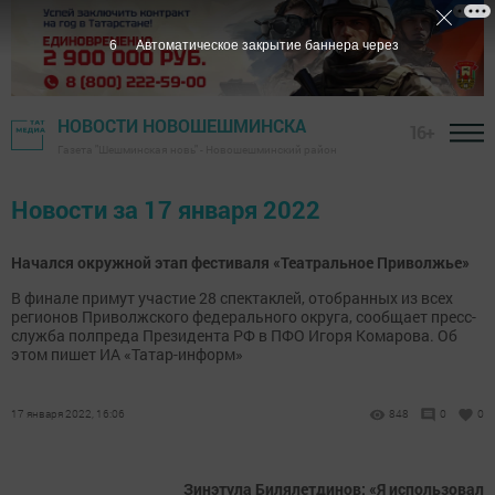
6
Автоматическое закрытие баннера через
НОВОСТИ НОВОШЕШМИНСКА
16+
Газета "Шешминская новь" - Новошешминский район
Новости за 17 января 2022
Начался окружной этап фестиваля «Театральное Приволжье»
В финале примут участие 28 спектаклей, отобранных из всех
регионов Приволжского федерального округа, сообщает пресс-
служба полпреда Президента РФ в ПФО Игоря Комарова. Об
этом пишет ИА «Татар-информ»
17 января 2022, 16:06
848
0
0
Зинэтула Билялетдинов: «Я использовал