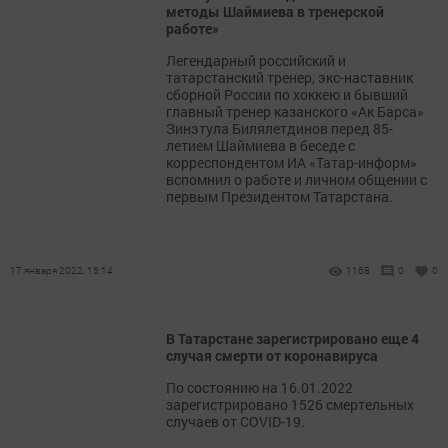
методы Шаймиева в тренерской
работе»
Легендарный российский и
татарстанский тренер, экс-наставник
сборной России по хоккею и бывший
главный тренер казанского «Ак Барса»
Зинэтула Билялетдинов перед 85-
летием Шаймиева в беседе с
корреспондентом ИА «Татар-информ»
вспомнил о работе и личном общении с
первым Президентом Татарстана.
17 января 2022, 15:14
1168
0
0
В Татарстане зарегистрировано еще 4
случая смерти от коронавируса
По состоянию на 16.01.2022
зарегистрировано 1526 смертельных
случаев от COVID-19.