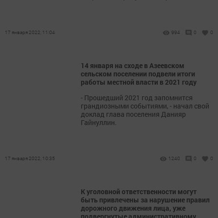
17 января 2022, 11:04
994
0
0
14 января на сходе в Азеевском
сельском поселении подвели итоги
работы местной власти в 2021 году
- Прошедший 2021 год запомнится
грандиозными событиями, - начал свой
доклад глава поселения Данияр
Гайнуллин.
17 января 2022, 10:35
1240
0
0
К уголовной ответственности могут
быть привлечены за нарушение правил
дорожного движения лица, уже
подвергнутые административному