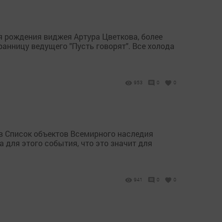
я рождения виджея Артура Цветкова, более
ранницу ведущего "Пусть говорят". Все холода
953
0
0
в Список объектов Всемирного наследия
 для этого события, что это значит для
941
0
0