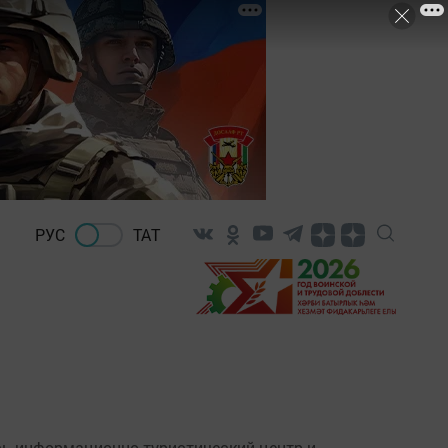
РУС
ТАТ
сь информационно-туристический центр и