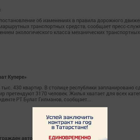
я
остановление об изменениях в правила дорожного движе
 маршрутных транспортных средств, сообщает пресс-служб
ением экологического класса механических транспортных
ват Купере»
4 тыс. 430 квартир. В столице республики запланировано с
тир претендуют 3170 человек. Жилья хватает для всех кат
денте РТ Булат Гилманов, сообщает...
агражден автомобилем