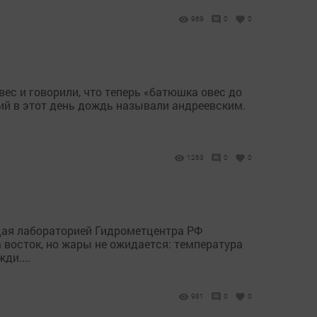
969
0
0
вес и говорили, что теперь «батюшка овес до
ший в этот день дождь называли андреевским.
1263
0
0
щая лабораторией Гидрометцентра РФ
 восток, но жары не ожидается: температура
ди....
981
0
0