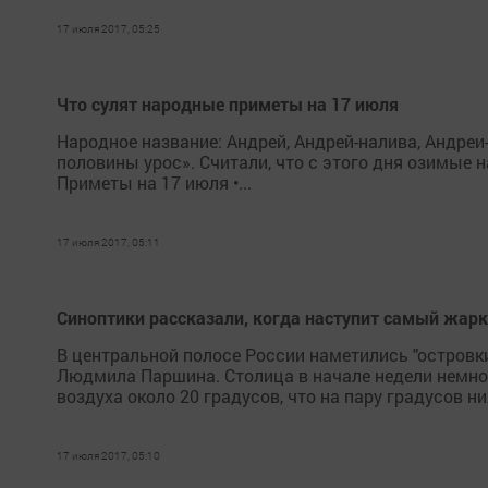
17 июля 2017, 05:25
Что сулят народные приметы на 17 июля
Народное название: Андрей, Андрей-налива, Андреи-
половины урос». Считали, что с этого дня озимые 
Приметы на 17 июля •...
17 июля 2017, 05:11
Синоптики рассказали, когда наступит самый жарк
В центральной полосе России наметились "остров
Людмила Паршина. Столица в начале недели немног
воздуха около 20 градусов, что на пару градусов 
17 июля 2017, 05:10