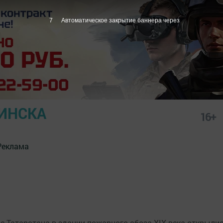
7
Автоматическое закрытие баннера через
ИНСКА
16+
Реклама
е Татарстана в здании пожарного обоза XIX века открыли