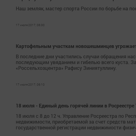
Наш земляк, мастер спорта России по борьбе на по
17 июля 2017, 06:30
Картофельным участкам новошешминцев угрожает
В последние дни участились случаи обращения насе
последующим увяданием и гибелью всего куста. З
«Россельхозцентра» Рафису Зиниятуллину.
17 июля 2017, 06:10
18 июля - Единый день горячей линии в Росреестре
18 июля с 8 до 12 ч. Управление Росреестра по Ре
недвижимости, приобретаемой за счет средств мате
государственной регистрации недвижимости физиче