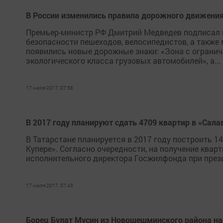
В России изменились правила дорожного движени
Премьер-министр РФ Дмитрий Медведев подписал п
безопасности пешеходов, велосипедистов, а также
появились новые дорожные знаки: «Зона с огранич
экологического класса грузовых автомобилей», а...
17 июля 2017, 07:58
В 2017 году планируют сдать 4709 квартир в «Сала
В Татарстане планируется в 2017 году построить 1
Купере». Согласно очередности, на получение квар
исполнительного директора Госжилфонда при прези
17 июля 2017, 07:43
Борец Булат Мусин из Новошешминского района н