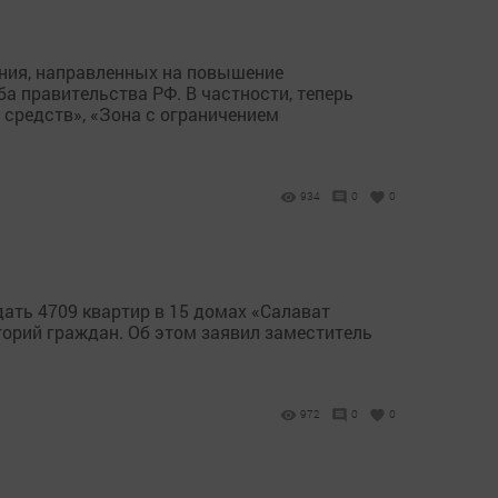
ния, направленных на повышение
а правительства РФ. В частности, теперь
 средств», «Зона с ограничением
934
0
0
дать 4709 квартир в 15 домах «Салават
егорий граждан. Об этом заявил заместитель
972
0
0