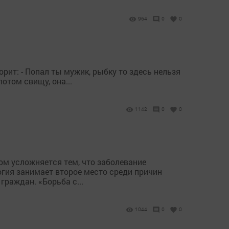
964
0
0
рит: - Попал ты мужик, рыбку то здесь нельзя
потом свищу, она...
1142
0
0
ом усложняется тем, что заболевание
гия занимает второе место среди причин
раждан. «Борьба с...
1044
0
0