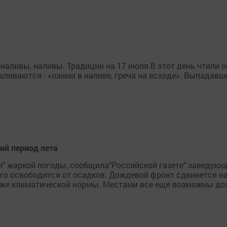
наливы, наливы. Традиции на 17 июля В этот день чтили о
наливаются - «озими в наливе, греча на всходе». Выпадав
ий период лета
ки" жаркой погоды, сообщила"Российской газете" заведую
о освободится от осадков. Дождевой фронт сдвинется на
ниже климатической нормы. Местами все еще возможны дож