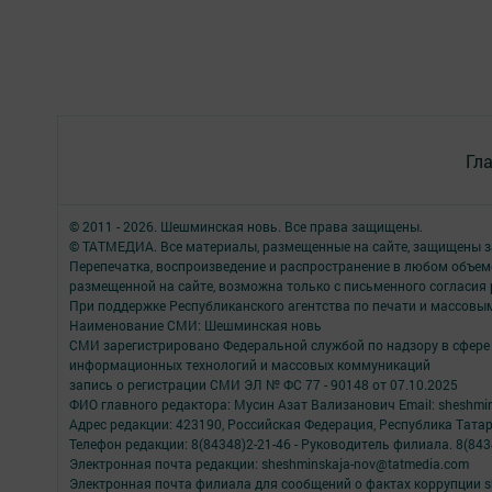
Гл
© 2011 - 2026. Шешминская новь. Все права защищены.
© ТАТМЕДИА. Все материалы, размещенные на сайте, защищены з
Перепечатка, воспроизведение и распространение в любом объе
размещенной на сайте, возможна только с письменного согласия
При поддержке Республиканского агентства по печати и массов
Наименование СМИ: Шешминская новь
СМИ зарегистрировано Федеральной службой по надзору в сфере 
информационных технологий и массовых коммуникаций
запись о регистрации СМИ ЭЛ № ФС 77 - 90148 от 07.10.2025
ФИО главного редактора: Мусин Азат Вализанович Email: sheshmin
Адрес редакции: 423190, Российская Федерация, Республика Тата
Телефон редакции: 8(84348)2-21-46 - Руководитель филиала. 8(8434
Электронная почта редакции: sheshminskaja-nov@tatmedia.com
Электронная почта филиала для сообщений о фактах коррупции sh