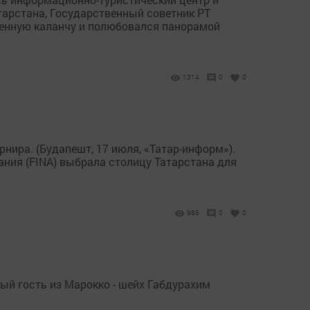
тарстана, Государственный советник РТ
енную каланчу и полюбовался панорамой
1314
0
0
нира. (Будапешт, 17 июля, «Татар-информ»).
ния (FINA) выбрала столицу Татарстана для
988
0
0
й гость из Марокко - шейх Габдурахим