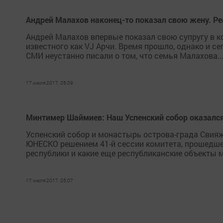
Андрей Малахов наконец-то показал свою жену. Р
Андрей Малахов впервые показал свою супругу в к
известного как VJ Арчи. Время прошло, однако и с
СМИ неустанно писали о том, что семья Малахова..
17 июля 2017, 05:09
Минтимер Шаймиев: Наш Успенский собор оказал
Успенский собор и монастырь острова-града Свияж
ЮНЕСКО решением 41-й сессии комитета, прошедшей 
республики и какие еще республиканские объекты м
17 июля 2017, 05:07