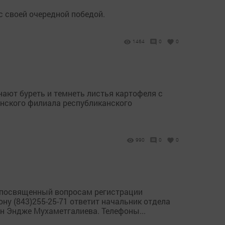
с своей очередной победой.
1464
0
0
нают буреть и темнеть листья картофеля с
нского филиала республиканского
990
0
0
», посвященный вопросам регистрации
ну (843)255-25-71 ответит начальник отдела
н Эндже Мухаметгалиева. Телефоны...