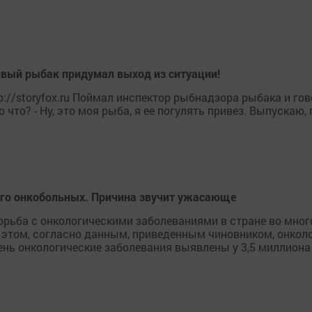
вый рыбак придумал выход из ситуации!
//storyfox.ru Поймал инспектор рыбнадзора рыбака и гово
то что? - Ну, это моя рыба, я ее погулять привез. Выпускаю, 
ного онкобольных. Причина звучит ужасающе
орьба с онкологическими заболеваниями в стране во мног
 этом, согласно данным, приведенным чиновником, онколо
нь онкологические заболевания выявлены у 3,5 миллиона г