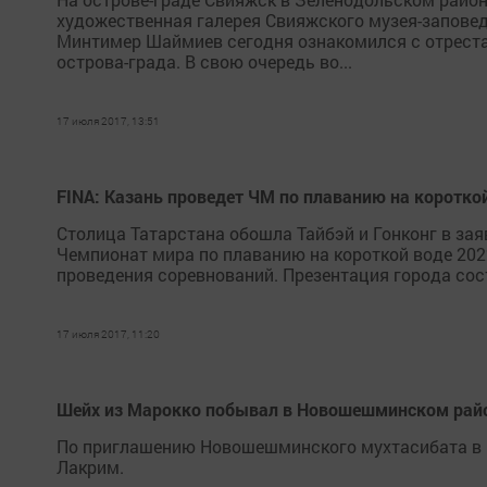
художественная галерея Свияжского музея-заповед
Минтимер Шаймиев сегодня ознакомился с отреста
острова-града. В свою очередь во...
17 июля 2017, 13:51
FINA: Казань проведет ЧМ по плаванию на короткой
Столица Татарстана обошла Тайбэй и Гонконг в зая
Чемпионат мира по плаванию на короткой воде 202
проведения соревнований. Презентация города состо
17 июля 2017, 11:20
Шейх из Марокко побывал в Новошешминском рай
По приглашению Новошешминского мухтасибата в к
Лакрим.