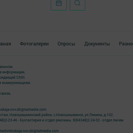
авная
Фотогалереи
Опросы
Документы
Разно
аконом.
ме информации,
 редакций СМИ.
ым коммуникациям.
связи,
skaja-nov.dir@tatmedia.com
рстан, Новошешминский район, с.Новошешминск, ул.Ленина, д.102.
8)2-23-46 - Бухгалтерия и отдел рекламы. 8(84348)2-24-32 - отдел писем
eshminskaja-nov.dir@tatmedia.com