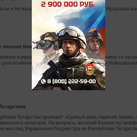
ясах и по национальной борьбе Булат Мусин обрадовал на
 опасная болезнь
ления в редакцию с вопросами о том, что почему-то начи
а разъяснениями мы обратились к начальнику Новошешми
 Татарстана
спублике Татарстан проведет «Единый день горячей линии
ринского капитала. На вопросы жителей Казани по телефо
ских лиц Управления Росреестра по Республике Татарста