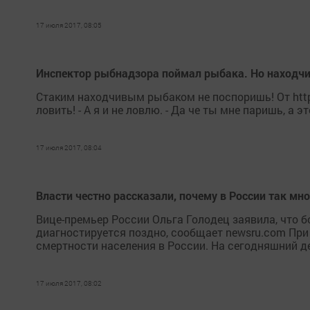
17 июля 2017, 08:05
Инспектор рыбнадзора поймал рыбака. Но находчи
Стаким находчивым рыбаком не поспоришь! От http:
ловить! - А я и не ловлю. - Да че ты мне паришь, а э
17 июля 2017, 08:04
Власти честно рассказали, почему в России так м
Вице-премьер России Ольга Голодец заявила, что б
диагностируется поздно, сообщает newsru.com При
смертности населения в России. На сегодняшний де
17 июля 2017, 08:02