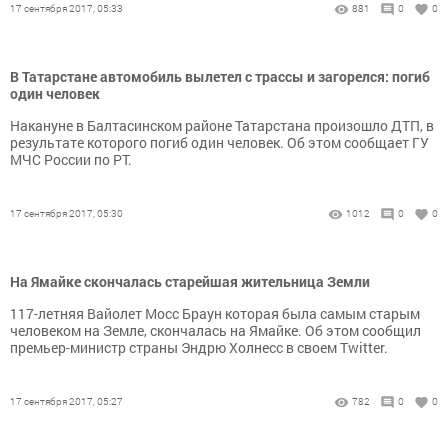
17 сентября 2017, 05:33
881
0
0
В Татарстане автомобиль вылетел с трассы и загорелся: погиб
один человек
Накануне в Балтасинском районе Татарстана произошло ДТП, в
результате которого погиб один человек. Об этом сообщает ГУ
МЧС России по РТ.
17 сентября 2017, 05:30
1012
0
0
На Ямайке скончалась старейшая жительница Земли
117-летняя Вайолет Мосс Браун которая была самым старым
человеком на Земле, скончалась на Ямайке. Об этом сообщил
премьер-министр страны Эндрю Холнесс в своем Twitter.
17 сентября 2017, 05:27
782
0
0