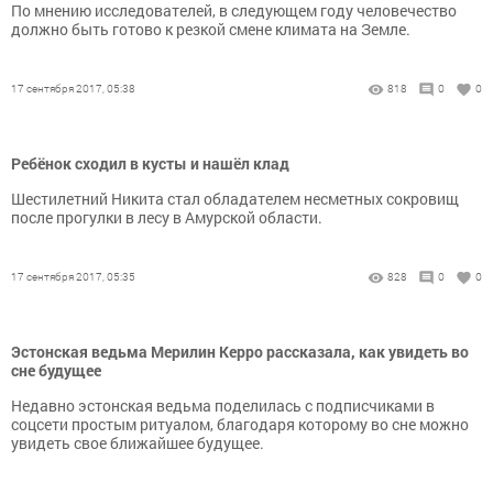
По мнению исследователей, в следующем году человечество
должно быть готово к резкой смене климата на Земле.
17 сентября 2017, 05:38
818
0
0
Ребёнок сходил в кусты и нашёл клад
Шестилетний Никита стал обладателем несметных сокровищ
после прогулки в лесу в Амурской области.
17 сентября 2017, 05:35
828
0
0
Эстонская ведьма Мерилин Керро рассказала, как увидеть во
сне будущее
Недавно эстонская ведьма поделилась с подписчиками в
соцсети простым ритуалом, благодаря которому во сне можно
увидеть свое ближайшее будущее.