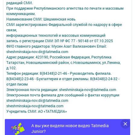
редакций СМИ.
При поддержке Республиканского агентства по печати и массовым
коммуникациям.
Наименование СМИ: Шешминская новь
СМИ зарегистрировано Федеральной службой по надзору в сфере
связи,
информационных технологий и массовых коммуникаций
запись о регистрации СМИ ЭЛ № ФС 77 - 90148 от 07.10.2025
ФИО главного редактора: Мусин Азат Вализанович Email:
sheshminskaja-nov.dir@tatmedia.com
Адрес редакции: 423190, Российская Федерация, Республика
Татарстан, Новошешминский район, с.Новошешминск, ул.Ленина,
д.102.
Телефон редакции: 8(84348)2-21-46 - Руководитель филиала.
8(84348)2-23-46 - Бухгалтерия и отдел рекламы. 8(84348)2-24-32 -
отдел писем
Электронная почта редакции: sheshminskaja-nov@tatmedia.com
Электронная почта филиала для сообщений о фактах коррупции
sheshminskaja-nov.dir@tatmedia.com
sheshminskaja-nov@tatmedia.com
Учредитель СМИ: АО «ТАТМЕДИА»
Антикоррупционная политика
А вы уже видели новое видео Tatmedia
АО «ТАТМЕДИА» использует «cookie»
для персонализации сервисов и
Junior?
удобства пользователей сайтом.