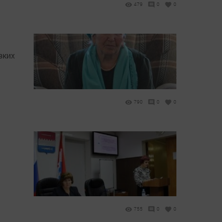
479
0
0
зких
790
0
0
755
0
0