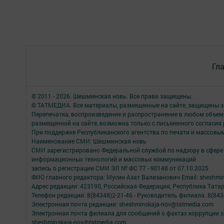
Гл
© 2011 - 2026. Шешминская новь. Все права защищены.
© ТАТМЕДИА. Все материалы, размещенные на сайте, защищены з
Перепечатка, воспроизведение и распространение в любом объе
размещенной на сайте, возможна только с письменного согласия
При поддержке Республиканского агентства по печати и массов
Наименование СМИ: Шешминская новь
СМИ зарегистрировано Федеральной службой по надзору в сфере 
информационных технологий и массовых коммуникаций
запись о регистрации СМИ ЭЛ № ФС 77 - 90148 от 07.10.2025
ФИО главного редактора: Мусин Азат Вализанович Email: sheshmin
Адрес редакции: 423190, Российская Федерация, Республика Тата
Телефон редакции: 8(84348)2-21-46 - Руководитель филиала. 8(8434
Электронная почта редакции: sheshminskaja-nov@tatmedia.com
Электронная почта филиала для сообщений о фактах коррупции sh
sheshminskaja-nov@tatmedia.com