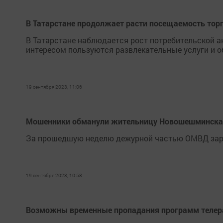
В Татарстане продолжает расти посещаемость тор
В Татарстане наблюдается рост потребительской а
интересом пользуются развлекательные услуги и о
19 сентября 2023, 11:06
Мошенники обманули жительницу Новошешминска н
За прошедшую неделю дежурной частью ОМВД зарег
19 сентября 2023, 10:58
Возможны временные пропадания программ теле