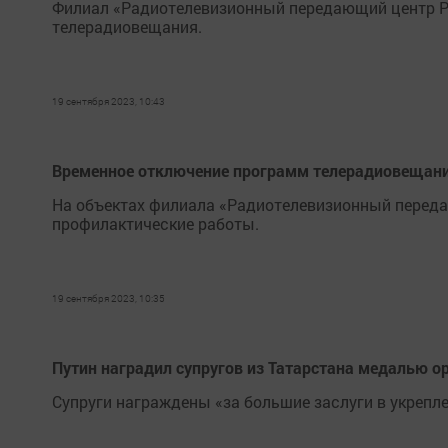
Филиал «Радиотелевизионный передающий центр Р
телерадиовещания.
19 сентября 2023, 10:43
Временное отключение программ телерадиовещан
На объектах филиала «Радиотелевизионный переда
профилактические работы.
19 сентября 2023, 10:35
Путин наградил супругов из Татарстана медалью о
Супруги награждены «за большие заслуги в укрепле