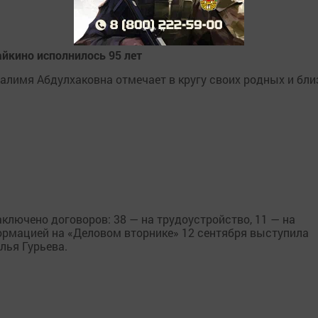
йкино исполнилось 95 лет
алимя Абдулхаковна отмечает в кругу своих родных и бли
аключено договоров: 38 — на трудоустройство, 11 — на
формацией на «Деловом вторнике» 12 сентября выступила
лья Гурьева.