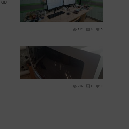
амм
712
0
0
715
0
0