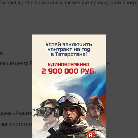
Т» сообщает о возможных временных пропаданиях прогр
ия
ющий центр РТ» будут проводиться ремонтно-
рдена «Родительская слава»
нии института семьи и воспитании детей».