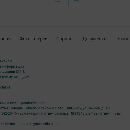
авная
Фотогалереи
Опросы
Документы
Разно
аконом.
ме информации,
 редакций СМИ.
ым коммуникациям.
связи,
skaja-nov.dir@tatmedia.com
рстан, Новошешминский район, с.Новошешминск, ул.Ленина, д.102.
8)2-23-46 - Бухгалтерия и отдел рекламы. 8(84348)2-24-32 - отдел писем
eshminskaja-nov.dir@tatmedia.com