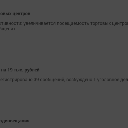
говых центров
ктивности: увеличивается посещаемость торговых центро
бщепит.
а 19 тыс. рублей
истрировано 39 сообщений, возбуждено 1 уголовное дел
радиовещания