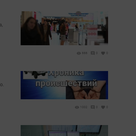
в,
666
0
0
о.
1002
0
0