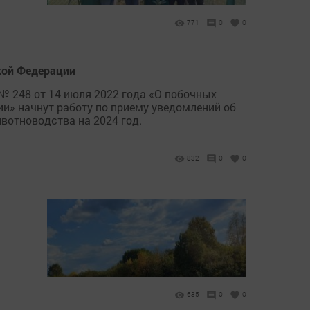
771
0
0
кой Федерации
№ 248 от 14 июля 2022 года «О побочных
и» начнут работу по приему уведомлений об
вотноводства на 2024 год.
832
0
0
635
0
0