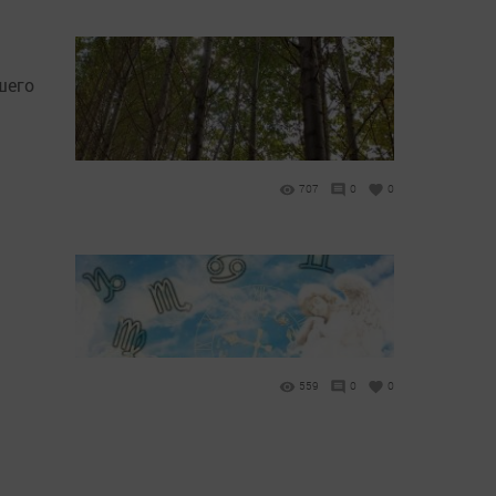
шего
707
0
0
559
0
0