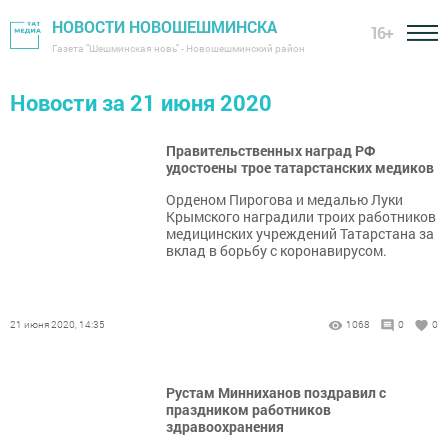
НОВОСТИ НОВОШЕШМИНСКА
16+
Газета "Шешминская новь" - Новошешминский район
Новости за 21 июня 2020
Правительственных наград РФ
удостоены трое татарстанских медиков
Орденом Пирогова и медалью Луки
Крымского наградили троих работников
медицинских учреждений Татарстана за
вклад в борьбу с коронавирусом.
21 июня 2020, 14:35
1068
0
0
Рустам Минниханов поздравил с
праздником работников
здравоохранения