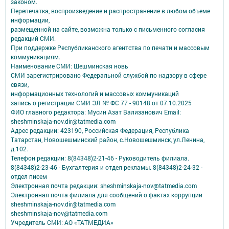
законом.
Перепечатка, воспроизведение и распространение в любом объеме
информации,
размещенной на сайте, возможна только с письменного согласия
редакций СМИ.
При поддержке Республиканского агентства по печати и массовым
коммуникациям.
Наименование СМИ: Шешминская новь
СМИ зарегистрировано Федеральной службой по надзору в сфере
связи,
информационных технологий и массовых коммуникаций
запись о регистрации СМИ ЭЛ № ФС 77 - 90148 от 07.10.2025
ФИО главного редактора: Мусин Азат Вализанович Email:
sheshminskaja-nov.dir@tatmedia.com
Адрес редакции: 423190, Российская Федерация, Республика
Татарстан, Новошешминский район, с.Новошешминск, ул.Ленина,
д.102.
Телефон редакции: 8(84348)2-21-46 - Руководитель филиала.
8(84348)2-23-46 - Бухгалтерия и отдел рекламы. 8(84348)2-24-32 -
отдел писем
Электронная почта редакции: sheshminskaja-nov@tatmedia.com
Электронная почта филиала для сообщений о фактах коррупции
sheshminskaja-nov.dir@tatmedia.com
sheshminskaja-nov@tatmedia.com
Учредитель СМИ: АО «ТАТМЕДИА»