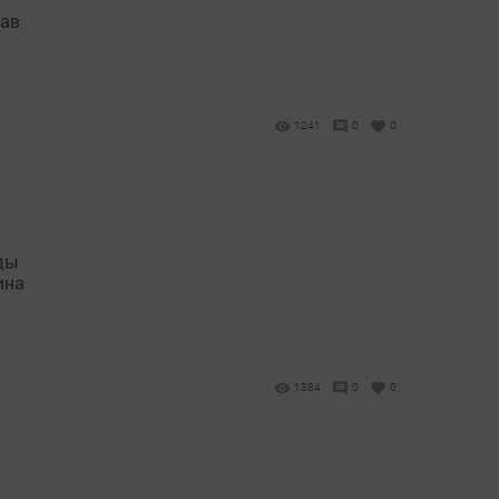
лав
1241
0
0
ады
ина
1384
0
0