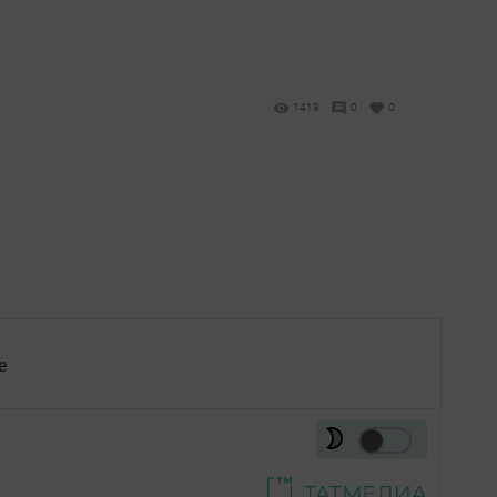
1419
0
0
е