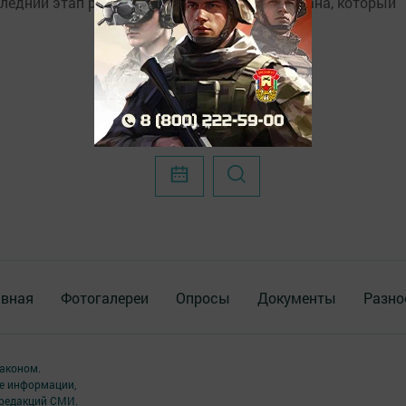
едний этап районного конкурса чтецов Корана, который
авная
Фотогалереи
Опросы
Документы
Разно
аконом.
ме информации,
 редакций СМИ.