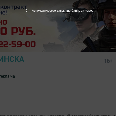
6
Автоматическое закрытие баннера через
ИНСКА
16+
Реклама
ения с главами сельских поселений, молокосборщиками и