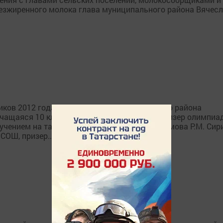
безжиренного молока глава муниципального района Вячес
ов 2012 года. В этом году учащиеся нашего района
 учащаяся 10 класса Зиреклинского лицея, призер олимпи
учением на татарском языке. Учитель - Газымова Р.М. Сир
СОШ, призер...