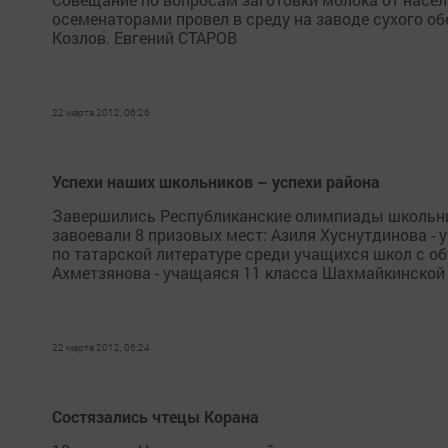
осеменаторами провел в среду на заводе сухого о
Козлов. Евгений СТАРОВ
22 марта 2012, 06:26
Успехи наших школьников – успехи района
Завершились Республиканские олимпиады школьник
завоевали 8 призовых мест: Азиля Хуснутдинова -
по татарской литературе среди учащихся школ с об
Ахметзянова - учащаяся 11 класса Шахмайкинской 
22 марта 2012, 06:24
Состязались чтецы Корана