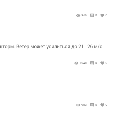
946
0
0
орм. Ветер может усилиться до 21 - 26 м/с.
1048
0
0
953
0
0