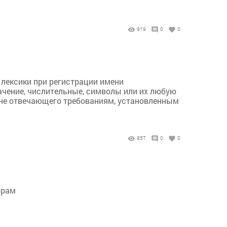
919
0
0
 лексики при регистрации имени
ачение, числительные, символы или их любую
 не отвечающего требованиям, установленным
857
0
0
орам