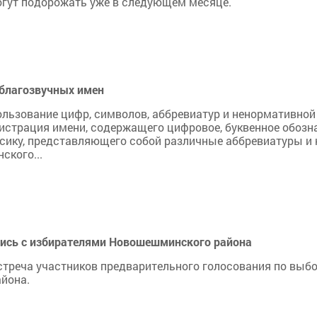
гут подорожать уже в следующем месяце.
еблагозвучных имен
льзование цифр, символов, аббревиатур и ненормативной
истрация имени, содержащего цифровое, буквенное обозн
ксику, представляющего собой различные аббревиатуры и
ского...
лись с избирателями Новошешминского района
стреча участников предварительного голосования по выб
йона.