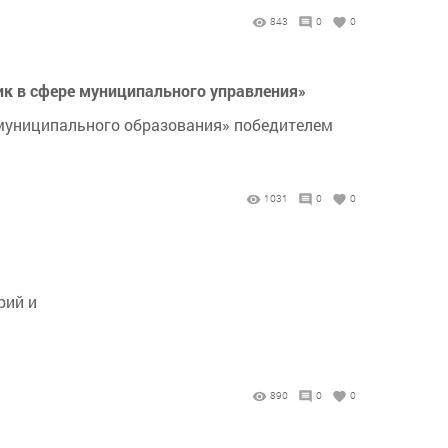
843
0
0
ик в сфере муниципального управления»
муниципального образования» победителем
1031
0
0
рий и
890
0
0