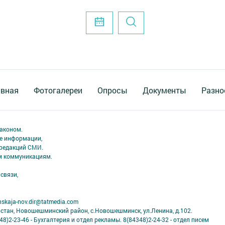
авная
Фотогалереи
Опросы
Документы
Разно
аконом.
ме информации,
 редакций СМИ.
ым коммуникациям.
связи,
skaja-nov.dir@tatmedia.com
рстан, Новошешминский район, с.Новошешминск, ул.Ленина, д.102.
8)2-23-46 - Бухгалтерия и отдел рекламы. 8(84348)2-24-32 - отдел писем