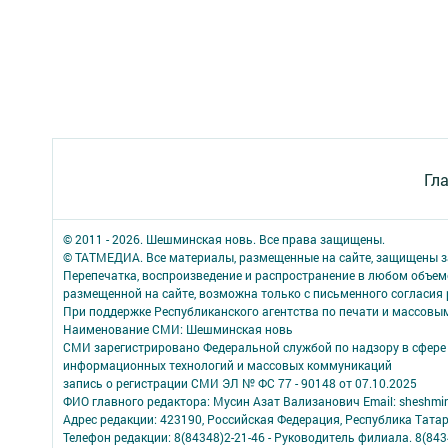
Гл
© 2011 - 2026. Шешминская новь. Все права защищены.
© ТАТМЕДИА. Все материалы, размещенные на сайте, защищены з
Перепечатка, воспроизведение и распространение в любом объе
размещенной на сайте, возможна только с письменного согласия
При поддержке Республиканского агентства по печати и массов
Наименование СМИ: Шешминская новь
СМИ зарегистрировано Федеральной службой по надзору в сфере 
информационных технологий и массовых коммуникаций
запись о регистрации СМИ ЭЛ № ФС 77 - 90148 от 07.10.2025
ФИО главного редактора: Мусин Азат Вализанович Email: sheshmin
Адрес редакции: 423190, Российская Федерация, Республика Тата
Телефон редакции: 8(84348)2-21-46 - Руководитель филиала. 8(8434