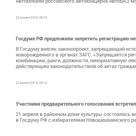
Автомобили российского автоконцерна АвтоВАЗ мо
22 апреля 2016, 06:15
Госдуме РФ предложили запретить регистрацию н
В Госдуму внесен законопроект, запрещающий испо
новорожденного в органах ЗАГС. «Запрещается рег
комбинацию, ранги, должности, ненормативную ле
действующим законодательством об актах граждан
22 апреля 2016, 06:13
Участники предварительного голосования встрети
21 апреля в районном доме культуры состоялась в
в Госдуму РФ с избирателями Новошешминского ра