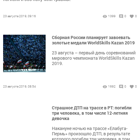
23 августа 2019, 09:16
1399
0
0
Сборная России планирует завоевать
золотые медали WorldSkills Kazan 2019
23 августа – первый день соревнований
мирового чемпионата WorldSkills Kazan
2019.
23 августа 2019, 08:54
1692
0
0
Страшное ДТП на трассе в РТ: погибли
три человека, в том числе 12-летняя
девочка
Накануне ночью на трассе «Елабуга-
Пермь» произошло ДТП, в результате
которого погибли три человека, в том