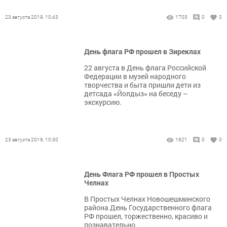
23 августа 2019, 10:43
1703
0
0
День флага РФ прошел в Зиреклах
22 августа в День флага Российской
Федерации в музей народного
творчества и быта пришли дети из
детсада «Йолдыз» на беседу –
экскурсию.
23 августа 2019, 10:30
1621
0
0
День Флага РФ прошел в Простых
Челнах
В Простых Челнах Новошешминского
района День Государственного флага
РФ прошел, торжественно, красиво и
познавательно.