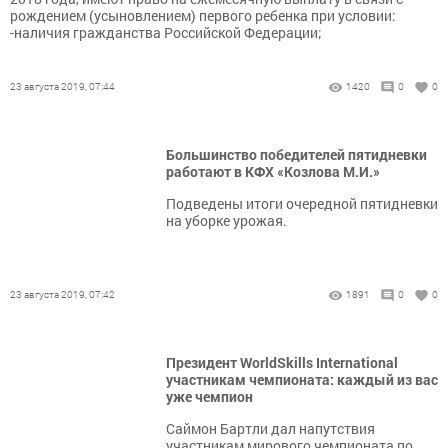
рождением (усыновлением) первого ребенка при условии:
-наличия гражданства Российской Федерации;
23 августа 2019, 07:44
1420
0
0
Большинство победителей пятидневки
работают в КФХ «Козлова М.И.»
Подведены итоги очередной пятидневки
на уборке урожая.
23 августа 2019, 07:42
1891
0
0
Президент WorldSkills International
участникам чемпионата: каждый из вас
уже чемпион
Саймон Бартли дал напутствия
участникам мирового чемпионата по