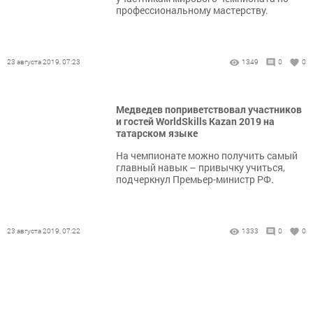
профессиональному мастерству.
23 августа 2019, 07:23
1349
0
0
Медведев поприветствовал участников
и гостей WorldSkills Kazan 2019 на
татарском языке
На чемпионате можно получить самый
главный навык – привычку учиться,
подчеркнул Премьер-министр РФ.
23 августа 2019, 07:22
1333
0
0