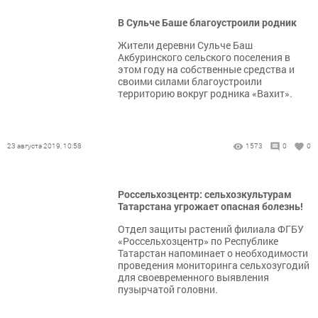
В Сульче Баше благоустроили родник
Жители деревни Сульче Баш
Акбуринского сельского поселения в
этом году на собственные средства и
своими силами благоустроили
территорию вокруг родника «Вахит».
23 августа 2019, 10:58
1573
0
0
Россельхозцентр: сельхозкультурам
Татарстана угрожает опасная болезнь!
Отдел защиты растений филиала ФГБУ
«Россельхозцентр» по Республике
Татарстан напоминает о необходимости
проведения мониторинга сельхозугодий
для своевременного выявления
пузырчатой головни.