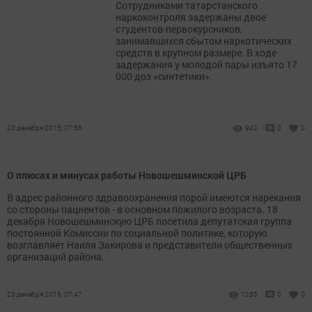
Сотрудниками татарстанского
наркоконтроля задержаны двое
студентов-первокурсников,
занимавшихся сбытом наркотических
средств в крупном размере. В ходе
задержания у молодой пары изъято 17
000 доз «синтетики».
23 декабря 2015, 07:56
942
0
0
О плюсах и минусах работы Новошешминской ЦРБ
В адрес районного здравоохранения порой имеются нарекания
со стороны пациентов - в основном пожилого возраста. 18
декабря Новошешминскую ЦРБ посетила депутатская группа
постоянной Комиссии по социальной политике, которую
возглавляет Наиля Закирова и представители общественных
организаций района.
23 декабря 2015, 07:47
1285
0
0