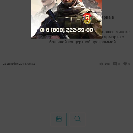
26 декабря состоится ярмарка в
райцентре
В субботу, 26 декабря, в Новошешминске
состоится предновогодняя ярмарка с
большой концертной программой.
23 декабря 2015, 05:42
898
0
0