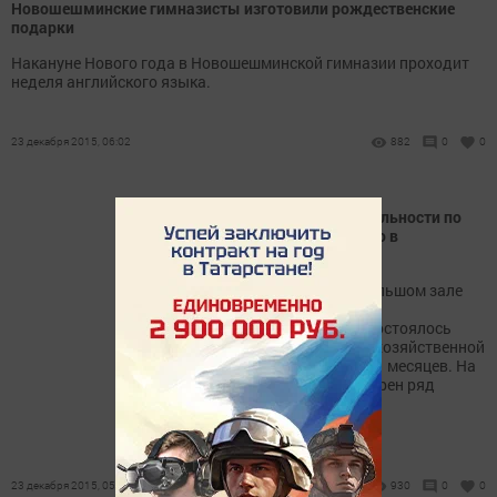
Новошешминские гимназисты изготовили рождественские
подарки
Накануне Нового года в Новошешминской гимназии проходит
неделя английского языка.
23 декабря 2015, 06:02
882
0
0
Cовещание по финходеятельности по
итогам 11 месяцев прошло в
Новошешминске
22 декабря 2015 года в большом зале
Совета Новошешминского
муниципального района состоялось
совещание по финансово-хозяйственной
деятельности по итогам 11 месяцев. На
повестке дня был рассмотрен ряд
вопросов:
23 декабря 2015, 05:45
930
0
0