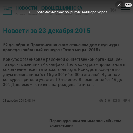
НОВОСТИ НОВОШЕШМИНСКА
16+
8
Автоматическое закрытие баннера через
Газета "Шешминская новь" - Новошешминский район
Новости за 23 декабря 2015
22 декабря в Просточелнинском сельском доме культуры
проведен районный конкурс «Татар моңы- 2015»
Конкурс организован районной общественной организацией
татарских женщин «Ак калфак». Цель конкурса - пропаганда и
сохранение песни татарского народа. Конкурс проходил по
двум номинациям "от 16 до 30" и "от 30 и старше". В данном
конкурсе приняли участие 19 человек. В номинации "от 16 до
30": Дипломом I степени награждена Гатина...
23 декабря 2015, 08:19
916
0
0
Первокурсники занимались сбытом
«синтетики»