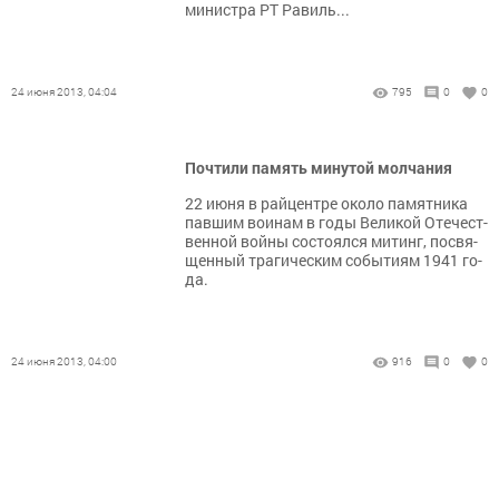
министра РТ Равиль...
24 июня 2013, 04:04
795
0
0
Почтили память минутой молчания
22 ию­ня в рай­цент­ре око­ло па­мят­ни­ка
пав­шим во­и­нам в го­ды Ве­ли­кой Оте­чест­
вен­ной вой­ны сос­то­ял­ся ми­тинг, пос­вя­
щен­ный тра­ги­чес­ким со­бы­ти­ям 1941 го­
да.
24 июня 2013, 04:00
916
0
0