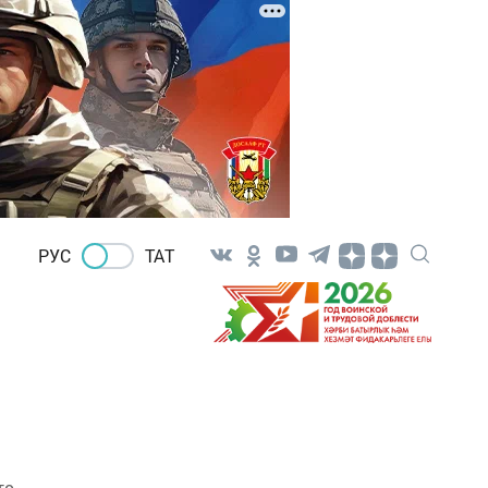
РУС
ТАТ
то