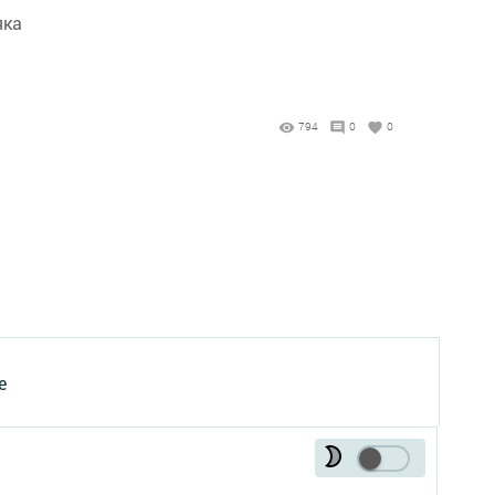
яка
794
0
0
е