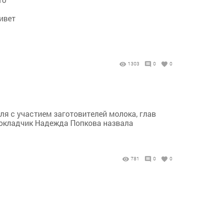
ивет
1303
0
0
я с участием заготовителей молока, глав
докладчик Надежда Попкова назвала
781
0
0