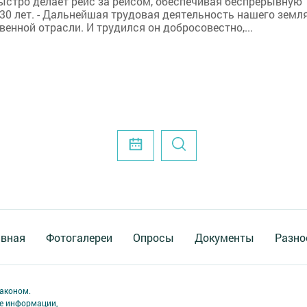
быстро делает рейс за рейсом, обеспечивая беспрерывную
30 лет. - Дальнейшая трудовая деятельность нашего земл
нной отрасли. И трудился он добросовестно,...
авная
Фотогалереи
Опросы
Документы
Разно
аконом.
ме информации,