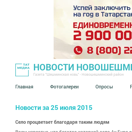
НОВОСТИ НОВОШЕШМ
Газета "Шешминская новь" - Новошешминский район
Главная
Фотогалереи
Опросы
Новости за 25 июля 2015
Село процветает благодаря таким людям
Всем известно, что богатое историей село Ак Буре